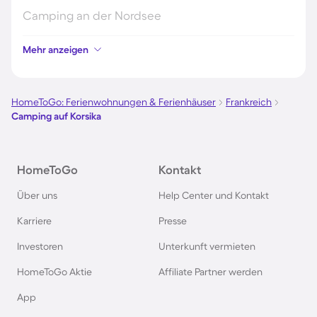
Camping an der Nordsee
Mehr anzeigen
Camping in Kroatien
Camping auf Fehmarn
HomeToGo: Ferienwohnungen & Ferienhäuser
Frankreich
Camping auf Korsika
Camping in Österreich
HomeToGo
Kontakt
Camping im Harz
Über uns
Help Center und Kontakt
Camping auf Usedom
Karriere
Presse
Investoren
Unterkunft vermieten
Camping im Schwarzwald
HomeToGo Aktie
Affiliate Partner werden
Camping in Schweden
App