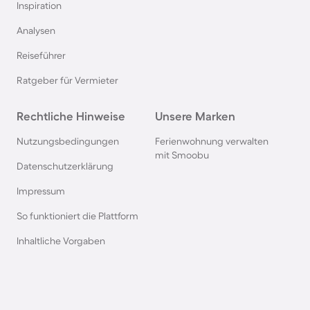
Inspiration
Camping in Italien
Analysen
Reiseführer
Camping in Holland
Ratgeber für Vermieter
Camping auf Sardinien
Rechtliche Hinweise
Unsere Marken
Camping in Bibione
Nutzungsbedingungen
Ferienwohnung verwalten
mit Smoobu
Datenschutzerklärung
Camping an der Polnischen Ostsee
Impressum
So funktioniert die Plattform
Camping in Deutschland
Inhaltliche Vorgaben
Camping in Süddeutschland
Camping in Norwegen