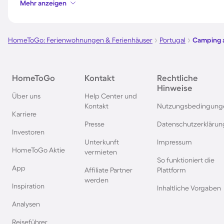
Mehr anzeigen
Camping in Bibione
Camping an der Pol
Ostsee
HomeToGo: Ferienwohnungen & Ferienhäuser
Portugal
Camping a
Camping in Süddeutschland
Camping in Norweg
Camping in Spanien
Camping in Bayern
HomeToGo
Kontakt
Rechtliche
Hinweise
Über uns
Help Center und
Kontakt
Nutzungsbedingung
Karriere
Camping in Garda
Camping in Frankre
Presse
Datenschutzerklärun
Investoren
Unterkunft
Impressum
Camping in Callantsoog
Camping auf Korsik
HomeToGo Aktie
vermieten
So funktioniert die
App
Affiliate Partner
Plattform
Camping auf Sizilien
Camping in Istrien
werden
Inspiration
Inhaltliche Vorgaben
Camping in Belgien
Camping in Grieche
Analysen
Reiseführer