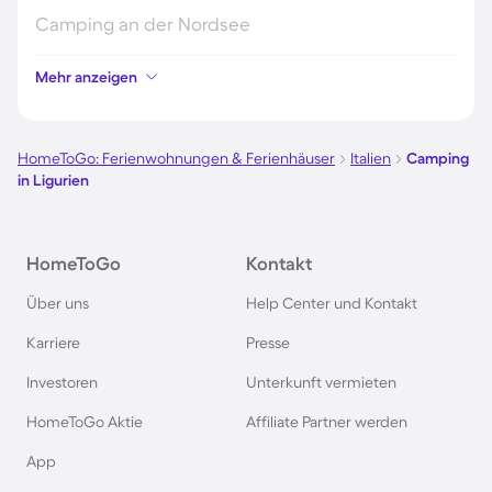
Camping an der Nordsee
Mehr anzeigen
Camping in Kroatien
Camping auf Fehmarn
HomeToGo: Ferienwohnungen & Ferienhäuser
Italien
Camping
in Ligurien
Camping in Österreich
HomeToGo
Kontakt
Camping im Harz
Über uns
Help Center und Kontakt
Camping auf Usedom
Karriere
Presse
Investoren
Unterkunft vermieten
Camping im Schwarzwald
HomeToGo Aktie
Affiliate Partner werden
Camping in Schweden
App