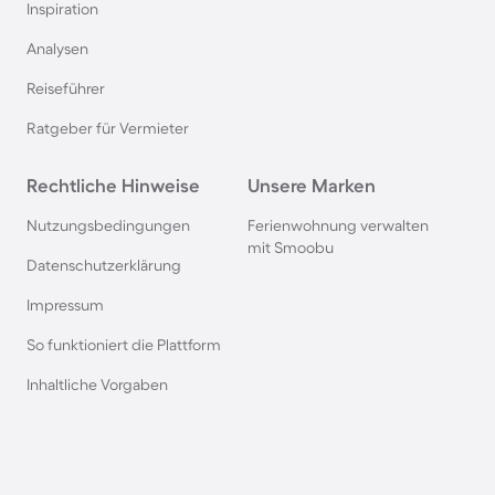
Inspiration
Camping in Italien
Analysen
Reiseführer
Camping in Holland
Ratgeber für Vermieter
Camping auf Sardinien
Rechtliche Hinweise
Unsere Marken
Camping in Bibione
Nutzungsbedingungen
Ferienwohnung verwalten
mit Smoobu
Datenschutzerklärung
Camping an der Polnischen Ostsee
Impressum
So funktioniert die Plattform
Camping in Deutschland
Inhaltliche Vorgaben
Camping in Süddeutschland
Camping in Norwegen