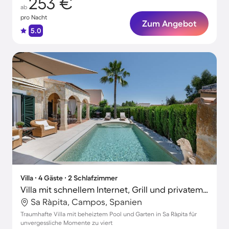
253 €
ab
pro Nacht
Zum Angebot
5.0
Villa ∙ 4 Gäste ∙ 2 Schlafzimmer
Villa mit schnellem Internet, Grill und privatem Pool | Gartenblick
Sa Ràpita, Campos, Spanien
Traumhafte Villa mit beheiztem Pool und Garten in Sa Ràpita für
unvergessliche Momente zu viert