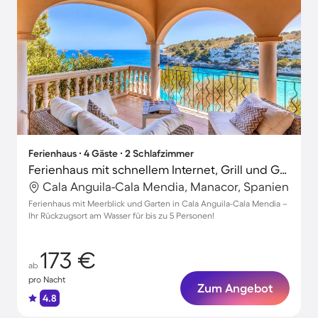
Ferienhaus ∙ 4 Gäste ∙ 2 Schlafzimmer
Ferienhaus mit schnellem Internet, Grill und Garten | Meerblick | Perfekt für die Arbeit von Zuhause
Cala Anguila-Cala Mendia, Manacor, Spanien
Ferienhaus mit Meerblick und Garten in Cala Anguila-Cala Mendia –
Ihr Rückzugsort am Wasser für bis zu 5 Personen!
173 €
ab
pro Nacht
Zum Angebot
4.8