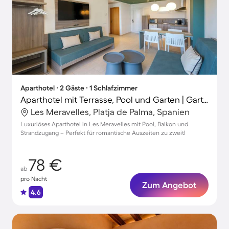
Aparthotel ∙ 2 Gäste ∙ 1 Schlafzimmer
Aparthotel mit Terrasse, Pool und Garten | Gartenblick | Ideal für Homeoffice
Les Meravelles, Platja de Palma, Spanien
Luxuriöses Aparthotel in Les Meravelles mit Pool, Balkon und
Strandzugang – Perfekt für romantische Auszeiten zu zweit!
78 €
ab
pro Nacht
Zum Angebot
4.6