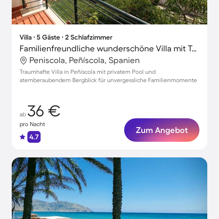
Villa ∙ 5 Gäste ∙ 2 Schlafzimmer
Familienfreundliche wunderschöne Villa mit Terrasse, Grill und privatem Pool | Bergblick | Nah am Strand
Peniscola, Peñíscola, Spanien
Traumhafte Villa in Peñíscola mit privatem Pool und
atemberaubendem Bergblick für unvergessliche Familienmomente
36 €
ab
pro Nacht
Zum Angebot
4.7