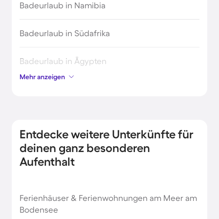
Badeurlaub in Namibia
Badeurlaub in Südafrika
Badeurlaub in Ägypten
Mehr anzeigen
Badeurlaub in Österreich
Belgien Strandurlaub
Entdecke weitere Unterkünfte für
Brasilien Strandurlaub
deinen ganz besonderen
Aufenthalt
Bulgarien Strandurlaub
Ferienhäuser & Ferienwohnungen am Meer am
Costa Rica Strandurlaub
Bodensee