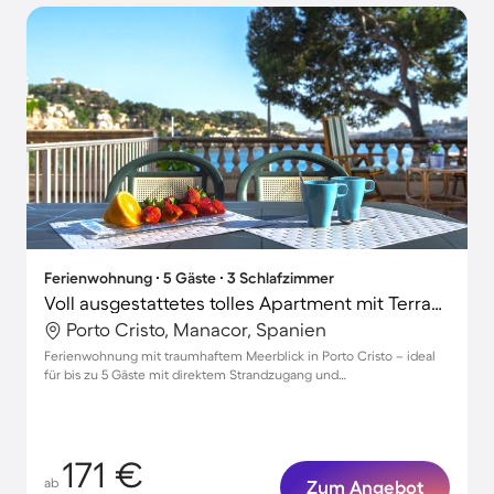
Ferienwohnung ∙ 5 Gäste ∙ 3 Schlafzimmer
Voll ausgestattetes tolles Apartment mit Terrasse | Meerblick | Nah am Strand | Ideal für Homeoffice
Porto Cristo, Manacor, Spanien
Ferienwohnung mit traumhaftem Meerblick in Porto Cristo – ideal
für bis zu 5 Gäste mit direktem Strandzugang und
Parkmöglichkeiten
171 €
ab
Zum Angebot