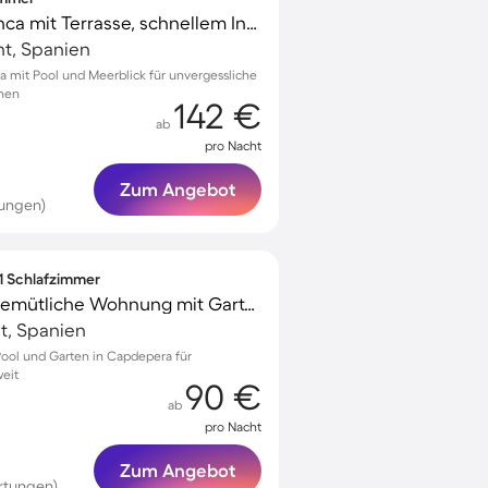
Familienorientierte Finca mit Terrasse, schnellem Internet und privatem Pool | Gartenblick | Ideal für Homeoffice | Hunde erlaubt
nt, Spanien
a mit Pool und Meerblick für unvergessliche
onen
142 €
ab
pro Nacht
Zum Angebot
tungen)
 1 Schlafzimmer
Familienfreundliche gemütliche Wohnung mit Garten, Pool und Terrasse
t, Spanien
Pool und Garten in Capdepera für
eit
90 €
ab
pro Nacht
Zum Angebot
rtungen)