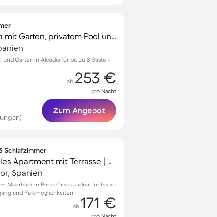
mmer
Voll ausgestattete Villa mit Garten, privatem Pool und Grill
Spanien
l und Garten in Alcúdia für bis zu 8 Gäste –
253 €
ab
pro Nacht
Zum Angebot
tungen)
 3 Schlafzimmer
Voll ausgestattetes tolles Apartment mit Terrasse | Meerblick | Nah am Strand | Ideal für Homeoffice
cor, Spanien
Meerblick in Porto Cristo – ideal für bis zu
ugang und Parkmöglichkeiten
171 €
ab
pro Nacht