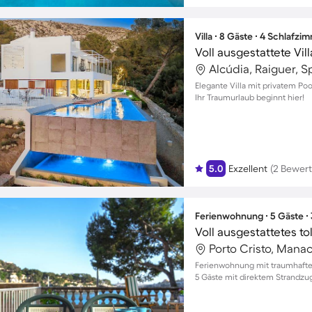
Villa ∙ 8 Gäste ∙ 4 Schlafzi
Alcúdia, Raiguer, 
Elegante Villa mit privatem Poo
Ihr Traumurlaub beginnt hier!
5.0
Exzellent
(2 Bewer
Ferienwohnung ∙ 5 Gäste ∙
Porto Cristo, Mana
Ferienwohnung mit traumhaftem 
5 Gäste mit direktem Strandz