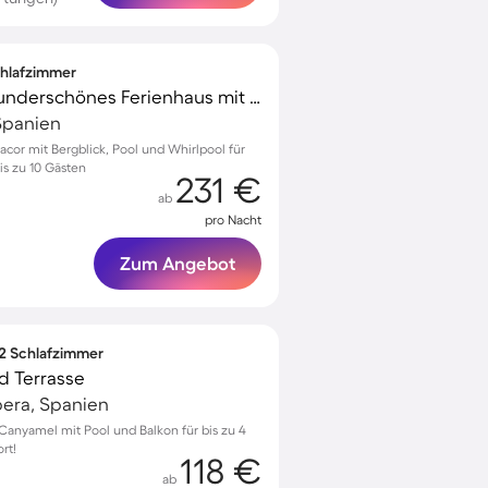
Schlafzimmer
Voll ausgestattetes wunderschönes Ferienhaus mit Whirlpool, Pool und Grill | Gartenblick
Spanien
cor mit Bergblick, Pool und Whirlpool für
s zu 10 Gästen
231 €
ab
pro Nacht
Zum Angebot
 2 Schlafzimmer
d Terrasse
era, Spanien
anyamel mit Pool und Balkon für bis zu 4
rt!
118 €
ab