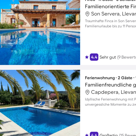
Son Servera, Lleva
Traumhafte Finca in Son Server
Familienurlaube bis zu 11 Pers
4.4
Sehr gut
(9 Bewer
Ferienwohnung ∙ 2 Gäste ∙
Capdepera, Llevan
Idyllische Ferienwohnung mit 
unvergessliche Momente zu zw
4.6
Großartig
(15 Bewe