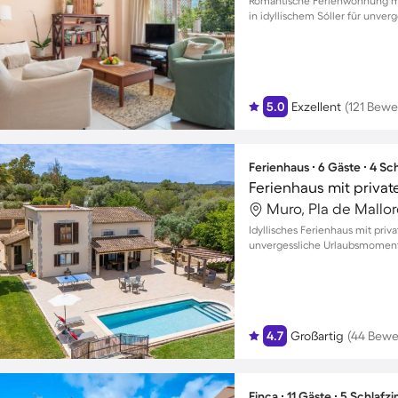
Romantische Ferienwohnung m
in idyllischem Sóller für unve
5.0
Exzellent
(121 Bew
Ferienhaus ∙ 6 Gäste ∙ 4 S
Ferienhaus mit privat
Muro, Pla de Mallo
Idyllisches Ferienhaus mit pri
unvergessliche Urlaubsmomente
4.7
Großartig
(44 Bewe
Finca ∙ 11 Gäste ∙ 5 Schlaf