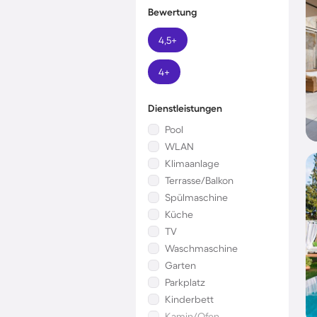
Bewertung
4,5+
4+
Dienstleistungen
Pool
WLAN
Klimaanlage
Terrasse/Balkon
Spülmaschine
Küche
TV
Waschmaschine
Garten
Parkplatz
Kinderbett
Kamin/Ofen