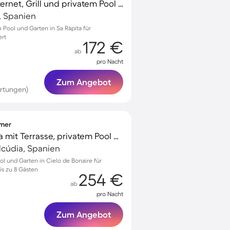
Villa mit schnellem Internet, Grill und privatem Pool | Gartenblick
, Spanien
 Pool und Garten in Sa Ràpita für
ert
172 €
ab
pro Nacht
Zum Angebot
rtungen)
mmer
Voll ausgestattete Villa mit Terrasse, privatem Pool und Garten
Alcúdia, Spanien
ol und Garten in Cielo de Bonaire für
s zu 8 Gästen
254 €
ab
pro Nacht
Zum Angebot