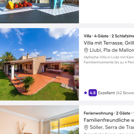
Villa ∙ 4 Gäste ∙ 2 Schlafzi
Villa mit Terrasse, Gri
Llubí, Pla de Mallo
Idyllische Villa in Llubí mit K
Familienmomente bis zu 4 Per
4.8
Exzellent
(42 Bewe
Ferienwohnung ∙ 2 Gäste ∙
Sóller, Serra de T