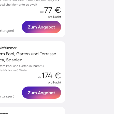
it Balkon und atemberaubendem Bergblick
rgessliche Momente zu zweit
77 €
ab
pro Nacht
Zum Angebot
ertungen)
chlafzimmer
em Pool, Garten und Terrasse
rca, Spanien
vatem Pool und Garten in Muro für
 für bis zu 6 Gäste
174 €
ab
pro Nacht
Zum Angebot
rtungen)
zimmer