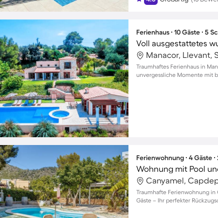
Ferienhaus ∙ 10 Gäste ∙ 5 
Manacor, Llevant, 
Traumhaftes Ferienhaus in Mana
unvergessliche Momente mit bi
Ferienwohnung ∙ 4 Gäste ∙
Wohnung mit Pool un
Canyamel, Capdep
Traumhafte Ferienwohnung in C
Gäste – Ihr perfekter Rückzugso