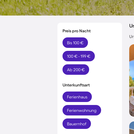
Ur
Preis pro Nacht
Ur
Bis 100 €
100 € - 199 €
Ab 200 €
Unterkunftsart
Ferienhaus
Ferienwohnung
Bauernhof