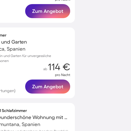
Zum Angebot
mmer
ll und Garten
rca, Spanien
amin und Garten für unvergessliche
sonen
114 €
ab
pro Nacht
Zum Angebot
rtungen)
 1 Schlafzimmer
Familienfreundliche wunderschöne Wohnung mit Grill | Bergblick | Nah am Strand
ramuntana, Spanien