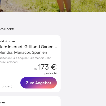
pro Nacht!
chlafzimmer
Ferienhaus mit schnellem Internet, Grill und Garten | Meerblick | Perfekt für die Arbeit von Zuhause
 Mendia, Manacor, Spanien
arten in Cala Anguila-Cala Mendia – Ihr
zu 5 Personen!
173 €
ab
pro Nacht
Zum Angebot
rtungen)
mmer