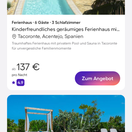
Ferienhaus ∙ 6 Gäste ∙ 3 Schlafzimmer
Kinderfreundliches geräumiges Ferienhaus mit privatem Pool, Whirlpool und Garten
Tacoronte, Acentejo, Spanien
Traumhaftes Ferienhaus mit privatem Pool und Sauna in Tacoronte
für unvergessliche Familienmomente
137 €
ab
pro Nacht
Zum Angebot
4.9