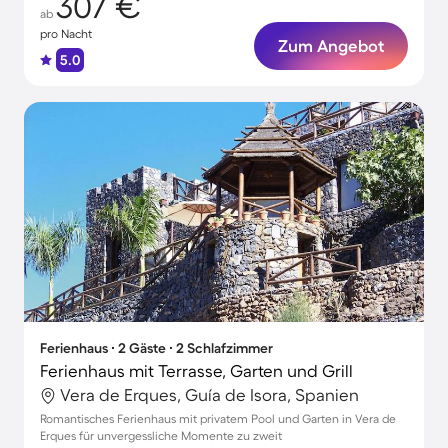
307 €
ab
pro Nacht
Zum Angebot
5.0
Ferienhaus ∙ 2 Gäste ∙ 2 Schlafzimmer
Ferienhaus mit Terrasse, Garten und Grill
Vera de Erques, Guía de Isora, Spanien
Romantisches Ferienhaus mit privatem Pool und Garten in Vera de
Erques für unvergessliche Momente zu zweit