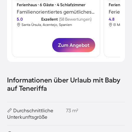
Ferienhaus ∙ 6 Gäste ∙ 4 Schlafzimmer
Ferienhaus ∙
Familienorientiertes gemütliches Ferienhaus mit privatem Pool, Terrasse und Grill | Bergblick | Neben dem Strand | Perfekt für die Arbeit von Zuhause
5.0
Exzellent
(58 Bewertungen)
4.8
Santa Úrsula, Acentejo, Spanien
El Médano, 
Zum Angebot
Informationen über Urlaub mit Baby
auf Teneriffa
📏 Durchschnittliche
73 m²
Unterkunftsgröße