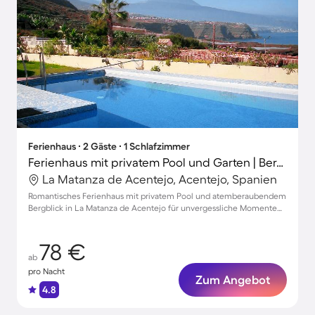
Ferienhaus ∙ 2 Gäste ∙ 1 Schlafzimmer
Ferienhaus mit privatem Pool und Garten | Bergblick
La Matanza de Acentejo, Acentejo, Spanien
Romantisches Ferienhaus mit privatem Pool und atemberaubendem
Bergblick in La Matanza de Acentejo für unvergessliche Momente
zu zweit
78 €
ab
pro Nacht
Zum Angebot
4.8