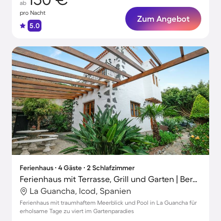
ab
pro Nacht
Zum Angebot
5.0
Ferienhaus ∙ 4 Gäste ∙ 2 Schlafzimmer
Ferienhaus mit Terrasse, Grill und Garten | Bergblick
La Guancha, Icod, Spanien
Ferienhaus mit traumhaftem Meerblick und Pool in La Guancha für
erholsame Tage zu viert im Gartenparadies