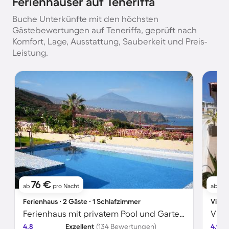
Ferienhäuser auf Teneriffa
Buche Unterkünfte mit den höchsten
Gästebewertungen auf Teneriffa, geprüft nach
Komfort, Lage, Ausstattung, Sauberkeit und Preis-
Leistung.
76 €
2
ab
pro Nacht
ab
Ferienhaus ∙ 2 Gäste ∙ 1 Schlafzimmer
Villa 
Ferienhaus mit privatem Pool und Garten | Bergblick
4.8
Exzellent
(134 Bewertungen)
4.9