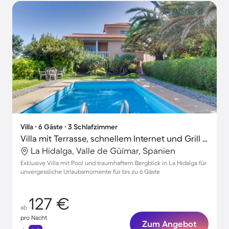
Villa ∙ 6 Gäste ∙ 3 Schlafzimmer
Villa mit Terrasse, schnellem Internet und Grill | Gartenblick
La Hidalga, Valle de Güímar, Spanien
Exklusive Villa mit Pool und traumhaftem Bergblick in La Hidalga für
unvergessliche Urlaubsmomente für bis zu 6 Gäste
127 €
ab
pro Nacht
Zum Angebot