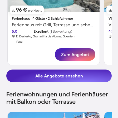
96 €
12
ab
pro Nacht
ab
Ferienhaus ∙ 4 Gäste ∙ 2 Schlafzimmer
Villa 
Ferienhaus mit Grill, Terrasse und schnellem Internet | Meerblick
5.0
Exzellent
(1 Bewertung)
4.9
El Desierto, Granadilla de Abona, Spanien
Ara
Pool
Poo
Zum Angebot
Alle Angebote ansehen
Ferienwohnungen und Ferienhäuser
mit Balkon oder Terrasse