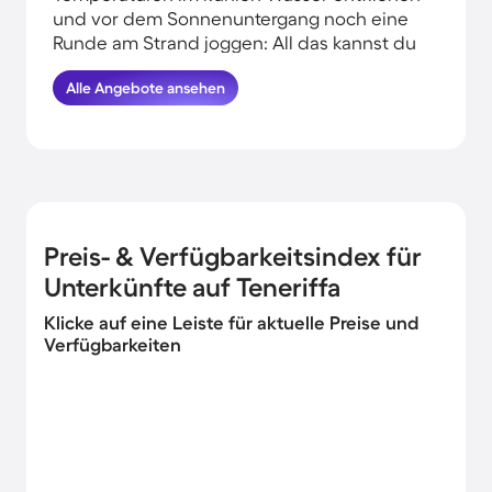
und vor dem Sonnenuntergang noch eine
Runde am Strand joggen: All das kannst du
erleben, wenn du deinen Urlaub in
Alle Angebote ansehen
Strandnähe auf Teneriffa verbringst.
HomeToGo hat für dich und deine Familie
die besten Angebote herausgesucht.
Buche hier die schönsten
Ferienunterkünfte an der Küste auf
Teneriffa und komme garantiert erholt und
munter wieder nachhause.
Preis- & Verfügbarkeitsindex für
Unterkünfte auf Teneriffa
Klicke auf eine Leiste für aktuelle Preise und
Verfügbarkeiten