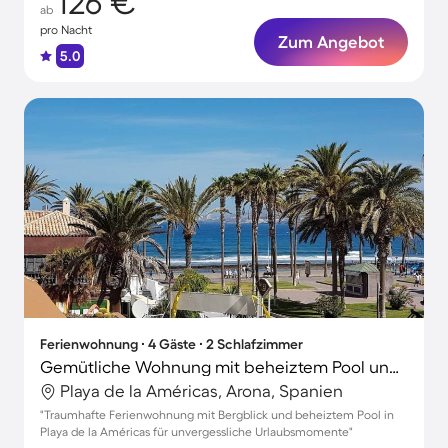
126 €
ab
pro Nacht
Zum Angebot
5.0
Ferienwohnung ∙ 4 Gäste ∙ 2 Schlafzimmer
Gemütliche Wohnung mit beheiztem Pool und Garten | Bergblick | Nah am Strand
Playa de la Américas, Arona, Spanien
"Traumhafte Ferienwohnung mit Bergblick und beheiztem Pool in
Playa de la Américas für unvergessliche Urlaubsmomente"