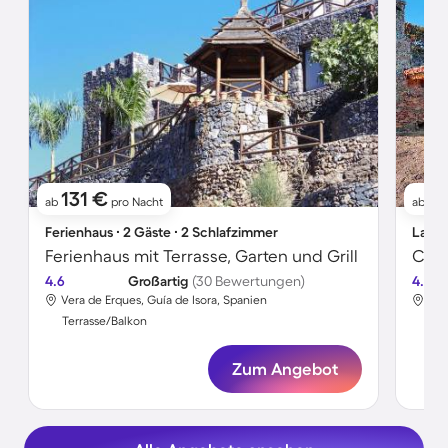
131 €
1
ab
pro Nacht
ab
Ferienhaus ∙ 2 Gäste ∙ 2 Schlafzimmer
Landh
Ferienhaus mit Terrasse, Garten und Grill
4.6
Großartig
(30 Bewertungen)
4.7
Vera de Erques, Guía de Isora, Spanien
San
Terrasse/Balkon
Ter
Zum Angebot