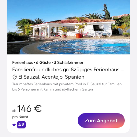
Ferienhaus ∙ 6 Gäste ∙ 3 Schlafzimmer
Familienfreundliches großzügiges Ferienhaus mit Garten, Grill und privatem Pool | Strand in der Nähe
El Sauzal, Acentejo, Spanien
Traumhaftes Ferienhaus mit privatem Pool in El Sauzal für Familien
bis 6 Personen mit Kamin und idyllischem Garten
146 €
ab
pro Nacht
Zum Angebot
4.8