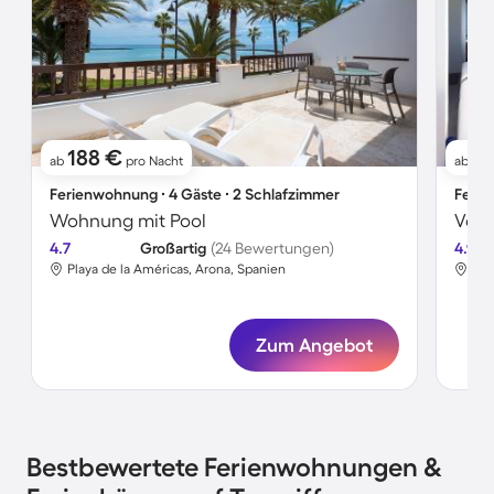
188 €
1
ab
pro Nacht
ab
Ferienwohnung ∙ 4 Gäste ∙ 2 Schlafzimmer
Ferie
Wohnung mit Pool
4.7
Großartig
(24 Bewertungen)
4.9
Playa de la Américas, Arona, Spanien
Ade
Zum Angebot
Bestbewertete Ferienwohnungen &