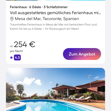
Ferienhaus ∙ 6 Gäste ∙ 3 Schlafzimmer
Voll ausgestattetes gemütliches Ferienhaus mit Grill, Terrasse und Garten | Nah am Strand | Perfekt für die Arbeit von Zuhause
Mesa del Mar, Tacoronte, Spanien
Traumhaftes Ferienhaus in Mesa del Mar mit beheiztem Pool und
Kamin für bis zu 6 Gäste – Ihr Rückzugsort am Meer!
254 €
ab
pro Nacht
Zum Angebot
4.3