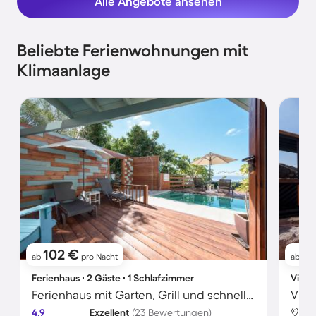
Alle Angebote ansehen
Beliebte Ferienwohnungen mit
Klimaanlage
102 €
3
ab
pro Nacht
ab
Ferienhaus ∙ 2 Gäste ∙ 1 Schlafzimmer
Villa 
Ferienhaus mit Garten, Grill und schnellem Internet | Meerblick | Perfekt für die Arbeit von Zuhause
Vill
4.9
Exzellent
(23 Bewertungen)
Ade