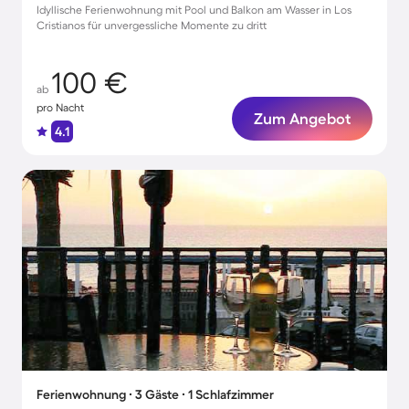
Idyllische Ferienwohnung mit Pool und Balkon am Wasser in Los
Cristianos für unvergessliche Momente zu dritt
100 €
ab
pro Nacht
Zum Angebot
4.1
Ferienwohnung ∙ 3 Gäste ∙ 1 Schlafzimmer