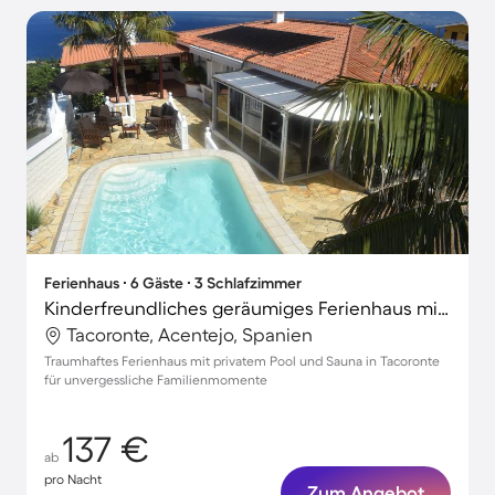
Ferienhaus ∙ 6 Gäste ∙ 3 Schlafzimmer
Kinderfreundliches geräumiges Ferienhaus mit privatem Pool, Whirlpool und Garten
Tacoronte, Acentejo, Spanien
Traumhaftes Ferienhaus mit privatem Pool und Sauna in Tacoronte
für unvergessliche Familienmomente
137 €
ab
pro Nacht
Zum Angebot