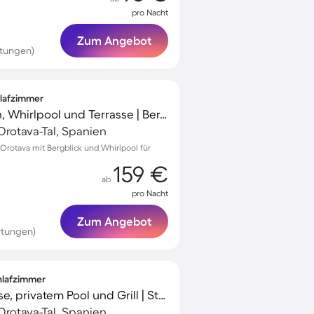
pro Nacht
Zum Angebot
rtungen)
hlafzimmer
Ferienhaus mit Garten, Whirlpool und Terrasse | Bergblick
Orotava-Tal, Spanien
Orotava mit Bergblick und Whirlpool für
159 €
ab
pro Nacht
Zum Angebot
rtungen)
chlafzimmer
Ferienhaus mit Terrasse, privatem Pool und Grill | Stadtblick
Orotava-Tal, Spanien