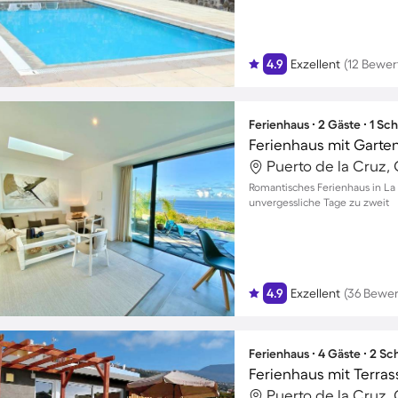
4.9
Exzellent
(12 Bewe
Ferienhaus ∙ 2 Gäste ∙ 1 Sc
Puerto de la Cruz, 
Romantisches Ferienhaus in La 
unvergessliche Tage zu zweit
4.9
Exzellent
(36 Bewe
Ferienhaus ∙ 4 Gäste ∙ 2 S
Puerto de la Cruz, 