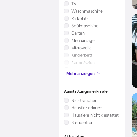
TV
Waschmaschine
Parkplatz
Spülmaschine
Garten
Klimaanlage
Mikrowelle
Kinderbett
Kamin/Ofen
Whirlpool
Mehr anzeigen
Sauna
Ausstattungsmerkmale
Nichtraucher
Haustier erlaubt
Haustiere nicht gestattet
Barrierefrei
Aktivitäten