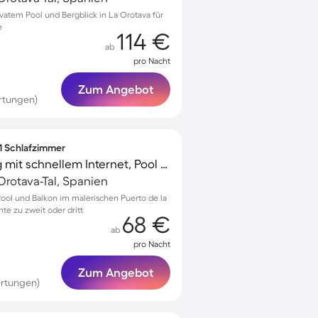
vatem Pool und Bergblick in La Orotava für
e
114 €
ab
pro Nacht
Zum Angebot
rtungen)
 1 Schlafzimmer
Gemütliche Wohnung mit schnellem Internet, Pool und Terrasse | Bergblick | Perfekt für die Arbeit von Zuhause
Orotava-Tal, Spanien
ool und Balkon im malerischen Puerto de la
e zu zweit oder dritt
68 €
ab
pro Nacht
Zum Angebot
rtungen)