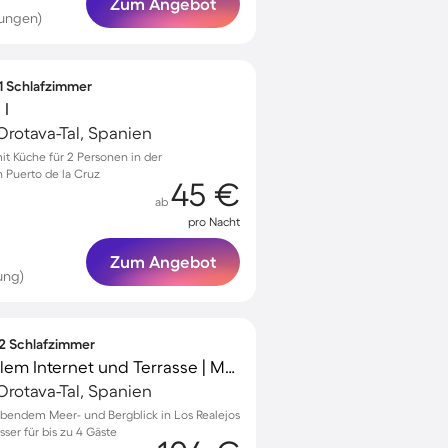
Zum Angebot
tungen)
 1 Schlafzimmer
 I
Orotava-Tal, Spanien
 Küche für 2 Personen in der
Puerto de la Cruz
45 €
ab
pro Nacht
Zum Angebot
ung)
 2 Schlafzimmer
Apartment mit schnellem Internet und Terrasse | Meerblick
Orotava-Tal, Spanien
endem Meer- und Bergblick in Los Realejos
ser für bis zu 4 Gäste