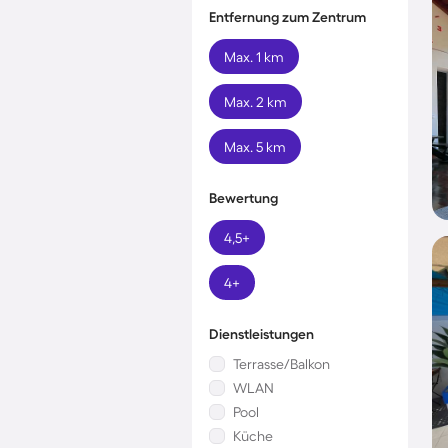
Entfernung zum Zentrum
Max. 1 km
Max. 2 km
Max. 5 km
Bewertung
4,5+
4+
Dienstleistungen
Terrasse/Balkon
WLAN
Pool
Küche