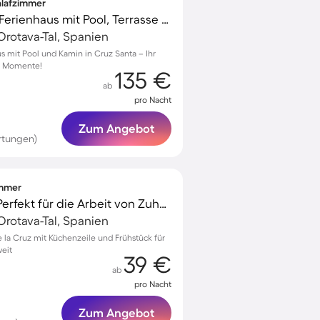
chlafzimmer
Familienfreundliches Ferienhaus mit Pool, Terrasse und Garten | Naturblick
Orotava-Tal, Spanien
s mit Pool und Kamin in Cruz Santa – Ihr
he Momente!
135 €
ab
pro Nacht
Zum Angebot
rtungen)
immer
Chalet mit Terrasse | Perfekt für die Arbeit von Zuhause
Orotava-Tal, Spanien
 la Cruz mit Küchenzeile und Frühstück für
eit
39 €
ab
pro Nacht
Zum Angebot