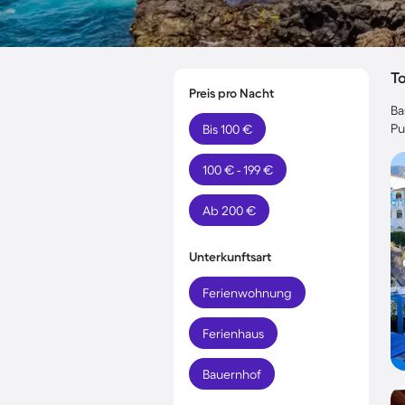
T
Preis pro Nacht
Ba
Pu
Bis 100 €
100 € - 199 €
Ab 200 €
Unterkunftsart
Ferienwohnung
Ferienhaus
Bauernhof