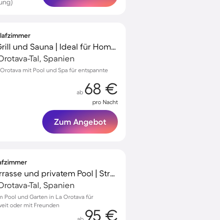
ung)
hlafzimmer
Ferienhaus mit Pool, Grill und Sauna | Ideal für Homeoffice
Orotava-Tal, Spanien
 Orotava mit Pool und Spa für entspannte
68 €
ab
pro Nacht
Zum Angebot
lafzimmer
Landhaus mit Grill, Terrasse und privatem Pool | Strand in der Nähe
Orotava-Tal, Spanien
em Pool und Garten in La Orotava für
eit oder mit Freunden
95 €
ab