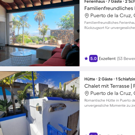
Ferienhaus ∙ 7 Gäste ∙ 2 S
Puerto de la Cruz, 
Familienfreundliches Ferienhau
Rückzugsort für unvergesslic
5.0
Exzellent
(53 Bewe
Hütte ∙ 2 Gäste ∙ 1 Schlafz
Puerto de la Cruz, 
Romantische Hütte in Puerto de
unvergessliche Momente zu zw