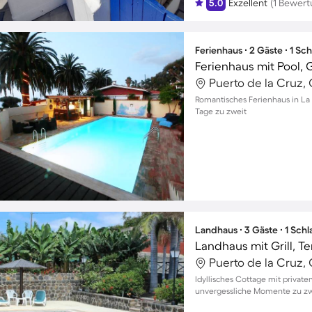
5.0
Exzellent
(1 Bewert
Ferienhaus ∙ 2 Gäste ∙ 1 Sc
Puerto de la Cruz, 
Romantisches Ferienhaus in La
Tage zu zweit
Landhaus ∙ 3 Gäste ∙ 1 Sch
Puerto de la Cruz, 
Idyllisches Cottage mit privat
unvergessliche Momente zu zw