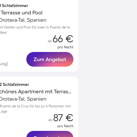
 1 Schlafzimmer
Terrasse und Pool
Orotava-Tal, Spanien
 Garten und Pool für zwei in Puerto de la
dies!
66 €
ab
pro Nacht
Zum Angebot
ung)
 2 Schlafzimmer
Familienorientiertes schönes Apartment mit Terrasse
Orotava-Tal, Spanien
uerto de la Cruz für bis zu 4 Personen mit
 Lage
87 €
ab
pro Nacht