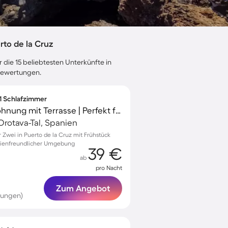
to de la Cruz
 die 15 beliebtesten Unterkünfte in
ebewertungen.
 1 Schlafzimmer
Kinderfreundliche Wohnung mit Terrasse | Perfekt für die Arbeit von Zuhause
Orotava-Tal, Spanien
Zwei in Puerto de la Cruz mit Frühstück
ilienfreundlicher Umgebung
39 €
ab
pro Nacht
Zum Angebot
tungen)