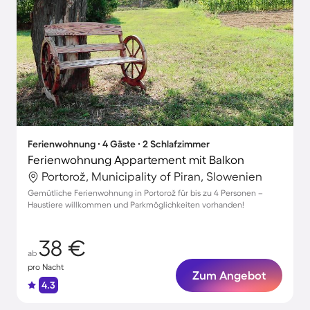
Ferienwohnung ∙ 4 Gäste ∙ 2 Schlafzimmer
Ferienwohnung Appartement mit Balkon
Portorož, Municipality of Piran, Slowenien
Gemütliche Ferienwohnung in Portorož für bis zu 4 Personen –
Haustiere willkommen und Parkmöglichkeiten vorhanden!
38 €
ab
pro Nacht
Zum Angebot
4.3