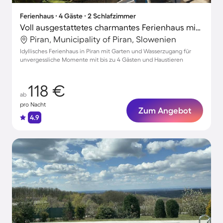
Ferienhaus ∙ 4 Gäste ∙ 2 Schlafzimmer
Voll ausgestattetes charmantes Ferienhaus mit Garten und Terrasse | Perfekt für die Arbeit von Zuhause | Hunde erlaubt
Piran, Municipality of Piran, Slowenien
Idyllisches Ferienhaus in Piran mit Garten und Wasserzugang für
unvergessliche Momente mit bis zu 4 Gästen und Haustieren
118 €
ab
pro Nacht
Zum Angebot
4.9