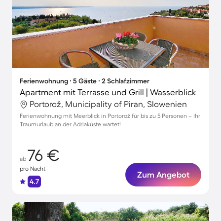
Ferienwohnung ∙ 5 Gäste ∙ 2 Schlafzimmer
Apartment mit Terrasse und Grill | Wasserblick
Portorož, Municipality of Piran, Slowenien
Ferienwohnung mit Meerblick in Portorož für bis zu 5 Personen – Ihr
Traumurlaub an der Adriaküste wartet!
76 €
ab
pro Nacht
Zum Angebot
4.7