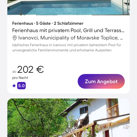
Ferienhaus ∙ 5 Gäste ∙ 2 Schlafzimmer
Ferienhaus mit privatem Pool, Grill und Terrasse | Naturblick
Ivanovci, Municipality of Moravske Toplice, Slowenien
Idyllisches Ferienhaus in Ivanovci mit privatem beheiztem Pool für
unvergessliche Familienmomente und erholsame Auszeiten
202 €
ab
pro Nacht
Zum Angebot
5.0