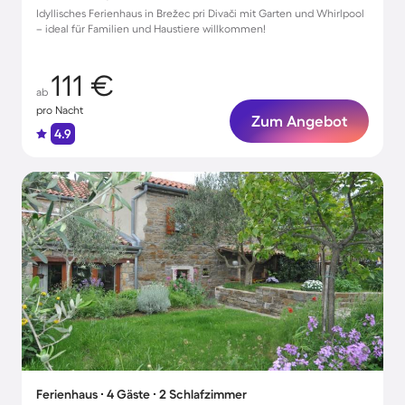
Idyllisches Ferienhaus in Brežec pri Divači mit Garten und Whirlpool
– ideal für Familien und Haustiere willkommen!
111 €
ab
pro Nacht
Zum Angebot
4.9
Ferienhaus ∙ 4 Gäste ∙ 2 Schlafzimmer