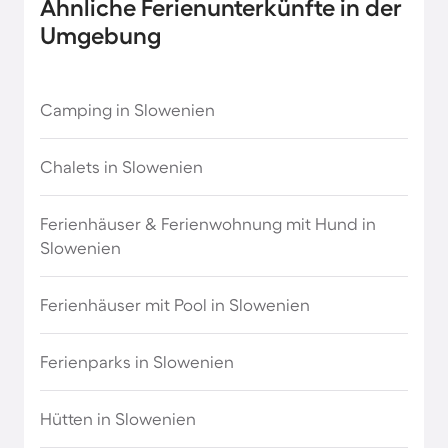
Ähnliche Ferienunterkünfte in der
Umgebung
Kolumbien Strandurlaub
Ferienhäuser & Ferienwohnungen am Meer auf
Sizilien
Kroatien Urlaub am Meer
Camping in Slowenien
Ferienhäuser & Ferienwohnungen am Meer auf
Madagaskar Strandurlaub
den Azoren
Chalets in Slowenien
Malta Strandurlaub
Ferienhäuser & Ferienwohnungen am Meer in
Ferienhäuser & Ferienwohnung mit Hund in
Abu Dhabi
Slowenien
Marokko Strandurlaub
Ferienhäuser & Ferienwohnungen am Meer in
Ferienhäuser mit Pool in Slowenien
Andalusien
Mexiko Strandurlaub
Ferienparks in Slowenien
Ferienhäuser & Ferienwohnungen am Meer in
Montenegro Urlaub am Meer
Cornwall
Hütten in Slowenien
Panama Strandurlaub