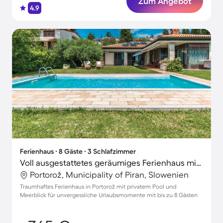
Zum Angebot
4.9
Ferienhaus ∙ 8 Gäste ∙ 3 Schlafzimmer
Voll ausgestattetes geräumiges Ferienhaus mit Grill, privatem Pool und Terrasse | Panoramablick | Nah am Strand | Haustiere sind willkommen
Portorož, Municipality of Piran, Slowenien
Traumhaftes Ferienhaus in Portorož mit privatem Pool und
Meerblick für unvergessliche Urlaubsmomente mit bis zu 8 Gästen