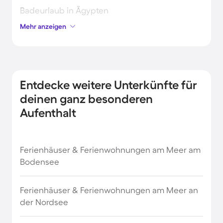
Badeurlaub in Ägypten
Mehr anzeigen
Badeurlaub in Österreich
Belgien Strandurlaub
Entdecke weitere Unterkünfte für
Brasilien Strandurlaub
deinen ganz besonderen
Aufenthalt
Bulgarien Strandurlaub
Ferienhäuser & Ferienwohnungen am Meer am
Costa Rica Strandurlaub
Bodensee
Dänemark Strandurlaub
Ferienhäuser & Ferienwohnungen am Meer an
der Nordsee
Frankreich Urlaub am Meer