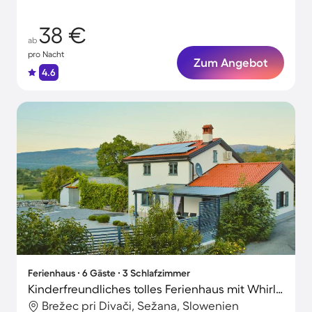
38 €
ab
pro Nacht
Zum Angebot
4.6
Ferienhaus ∙ 6 Gäste ∙ 3 Schlafzimmer
Kinderfreundliches tolles Ferienhaus mit Whirlpool, Terrasse und Grill | Naturblick | Hunde erlaubt
Brežec pri Divači, Sežana, Slowenien