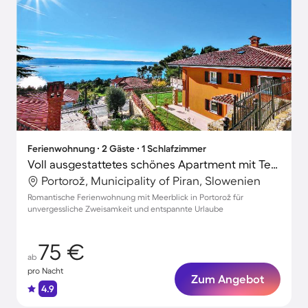
Ferienwohnung ∙ 2 Gäste ∙ 1 Schlafzimmer
Voll ausgestattetes schönes Apartment mit Terrasse und Grill | Wasserblick
Portorož, Municipality of Piran, Slowenien
Romantische Ferienwohnung mit Meerblick in Portorož für
unvergessliche Zweisamkeit und entspannte Urlaube
75 €
ab
pro Nacht
Zum Angebot
4.9