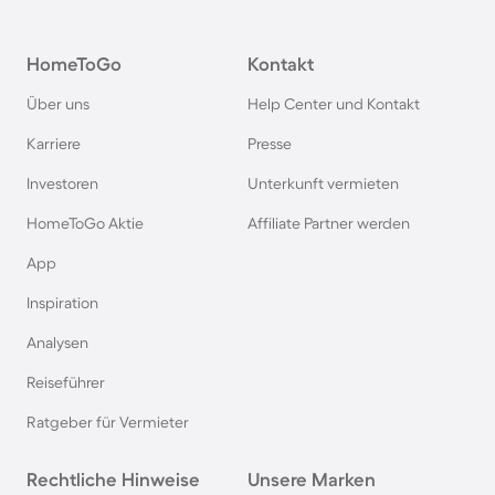
Pensionen im Schwarzwald
HomeToGo
Kontakt
Pensionen in Oberstdorf
Über uns
Help Center und Kontakt
Pensionen in Schweden
Karriere
Presse
Investoren
Unterkunft vermieten
Pensionen in Italien
HomeToGo Aktie
Affiliate Partner werden
Pensionen in Holland
App
Inspiration
Pensionen auf Sardinien
Analysen
Reiseführer
Pensionen im Bayerischen Wald
Ratgeber für Vermieter
Pensionen an der Polnischen Ostsee
Rechtliche Hinweise
Unsere Marken