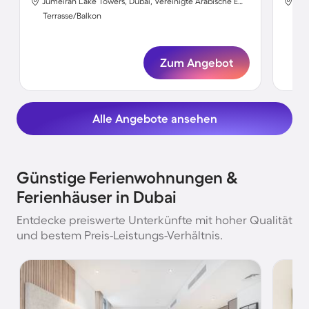
Jumeirah Lake Towers, Dubai, Vereinigte Arabische Emirate
Gol
Terrasse/Balkon
Ter
Zum Angebot
Alle Angebote ansehen
Günstige Ferienwohnungen &
Ferienhäuser in Dubai
Entdecke preiswerte Unterkünfte mit hoher Qualität
und bestem Preis-Leistungs-Verhältnis.