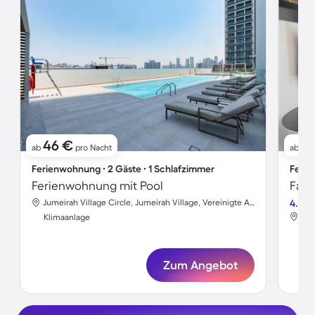
46 €
1
ab
pro Nacht
ab
Ferienwohnung ∙ 2 Gäste ∙ 1 Schlafzimmer
Ferie
Ferienwohnung mit Pool
Jumeirah Village Circle, Jumeirah Village, Vereinigte Arabische Emirate
4.8
Dow
Klimaanlage
Kli
Zum Angebot