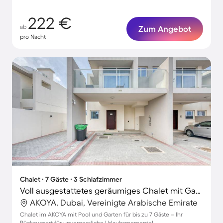
222 €
ab
Zum Angebot
pro Nacht
Chalet ∙ 7 Gäste ∙ 3 Schlafzimmer
Voll ausgestattetes geräumiges Chalet mit Garten und Pool | Stadtblick
AKOYA, Dubai, Vereinigte Arabische Emirate
Chalet im AKOYA mit Pool und Garten für bis zu 7 Gäste – Ihr
Rückzugsort für unvergessliche Urlaubsmomente!