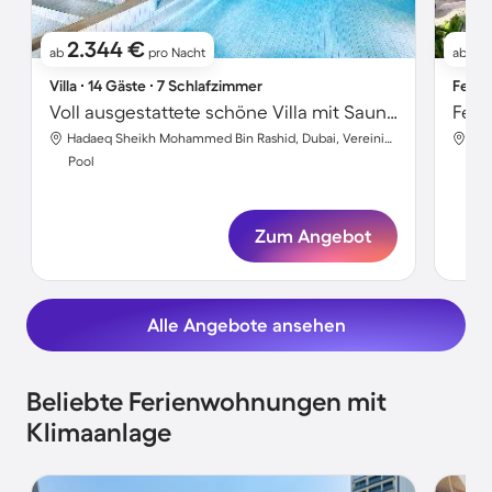
2.344 €
3
ab
pro Nacht
ab
Villa ∙ 14 Gäste ∙ 7 Schlafzimmer
Ferie
Voll ausgestattete schöne Villa mit Sauna, privatem Pool und Garten | Poolblick
Feri
Hadaeq Sheikh Mohammed Bin Rashid, Dubai, Vereinigte Arabische Emirate
Pool
Poo
Zum Angebot
Alle Angebote ansehen
Beliebte Ferienwohnungen mit
Klimaanlage