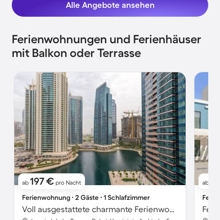
Alle Angebote ansehen
Ferienwohnungen und Ferienhäuser
mit Balkon oder Terrasse
197 €
4
ab
pro Nacht
ab
Ferienwohnung ∙ 2 Gäste ∙ 1 Schlafzimmer
Ferie
Voll ausgestattete charmante Ferienwohnung mit Sauna, Garten und Pool
Feri