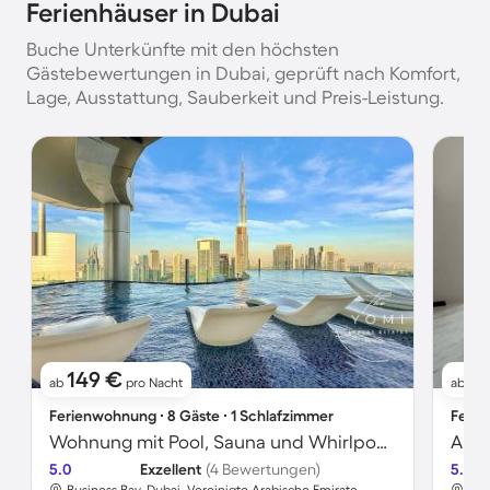
Ferienhäuser in Dubai
Buche Unterkünfte mit den höchsten
Gästebewertungen in Dubai, geprüft nach Komfort,
Lage, Ausstattung, Sauberkeit und Preis-Leistung.
149 €
6
ab
pro Nacht
ab
Ferienwohnung ∙ 8 Gäste ∙ 1 Schlafzimmer
Ferie
Wohnung mit Pool, Sauna und Whirlpool | Burj Khalifa-Nähe | Stadtblick
Apar
5.0
Exzellent
(4 Bewertungen)
5.0
Business Bay, Dubai, Vereinigte Arabische Emirate