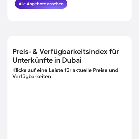
Alle Angebote ansehen
verbringst. HomeToGo hat für dich und
deine Familie die besten Angebote
herausgesucht. Buche hier die schönsten
Ferienunterkünfte in der Nähe von der
Küste in Dubai und komme garantiert
erholt und munter wieder nachhause.
Preis- & Verfügbarkeitsindex für
Unterkünfte in Dubai
Klicke auf eine Leiste für aktuelle Preise und
Verfügbarkeiten