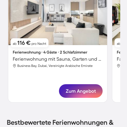
116 €
81
ab
pro Nacht
ab
Ferienwohnung ∙ 4 Gäste ∙ 2 Schlafzimmer
Ferie
Ferienwohnung mit Sauna, Garten und Terrasse | Flussblick
Business Bay, Dubai, Vereinigte Arabische Emirate
Zum Angebot
Bestbewertete Ferienwohnungen &