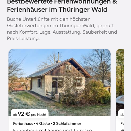
Bestbewertete Ferienwohnungen &
Ferienhäuser im Thüringer Wald
Buche Unterkünfte mit den höchsten
Gästebewertungen im Thüringer Wald, geprüft
nach Komfort, Lage, Ausstattung, Sauberkeit und
Preis-Leistung.
92 €
8
ab
pro Nacht
ab
Ferienhaus ∙ 4 Gäste ∙ 2 Schlafzimmer
Ferie
Ferienhaus mit Sauna und Terrasse
Wohn