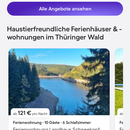
Alle Angebote ansehen
Haustierfreundliche Ferienhäuser & -
wohnungen im Thüringer Wald
121 €
6
ab
pro Nacht
ab
Ferienwohnung ∙ 10 Gäste ∙ 6 Schlafzimmer
Ferie
Ferienwohnung Landhaus Schneekopf
Feri