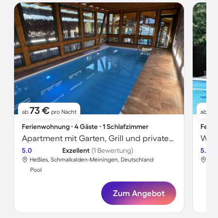
73 €
9
ab
pro Nacht
ab
Ferienwohnung ∙ 4 Gäste ∙ 1 Schlafzimmer
Ferie
Apartment mit Garten, Grill und privatem Pool | Naturblick
5.0
Exzellent
(1 Bewertung)
5.0
Heßles, Schmalkalden-Meiningen, Deutschland
Sch
Pool
Poo
Zum Angebot