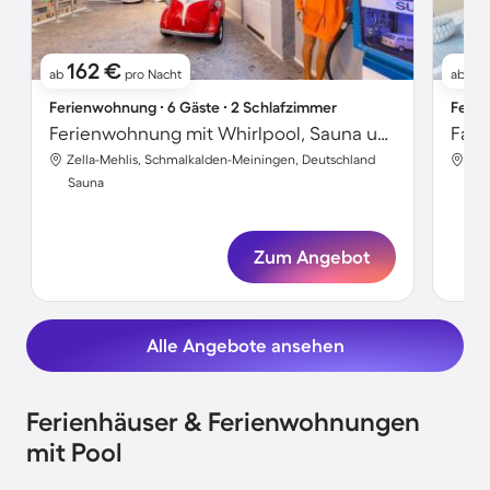
162 €
4
ab
pro Nacht
ab
Ferienwohnung ∙ 6 Gäste ∙ 2 Schlafzimmer
Ferie
Ferienwohnung mit Whirlpool, Sauna und Grill
Zella-Mehlis, Schmalkalden-Meiningen, Deutschland
Sauna
Sa
Zum Angebot
Alle Angebote ansehen
Ferienhäuser & Ferienwohnungen
mit Pool