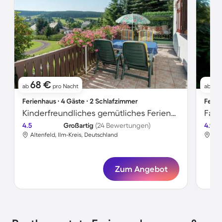
68 €
6
ab
pro Nacht
ab
Ferienhaus ∙ 4 Gäste ∙ 2 Schlafzimmer
Ferie
Kinderfreundliches gemütliches Ferienhaus mit Garten, Pool und Terrasse | Haustiere erlaubt
4.5
Großartig
(24 Bewertungen)
4.9
Altenfeld, Ilm-Kreis, Deutschland
Fin
Zum Angebot