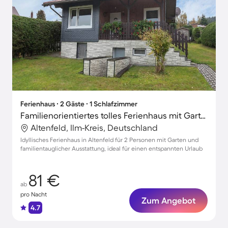
Ferienhaus ∙ 2 Gäste ∙ 1 Schlafzimmer
Familienorientiertes tolles Ferienhaus mit Garten, Grill und Terrasse | Haustiere sind willkommen
Altenfeld, Ilm-Kreis, Deutschland
Idyllisches Ferienhaus in Altenfeld für 2 Personen mit Garten und
familientauglicher Ausstattung, ideal für einen entspannten Urlaub
81 €
ab
pro Nacht
Zum Angebot
4.7