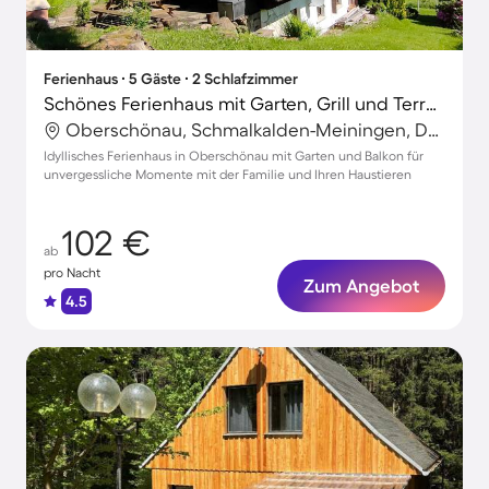
Ferienhaus ∙ 5 Gäste ∙ 2 Schlafzimmer
Schönes Ferienhaus mit Garten, Grill und Terrasse | Haustiere sind willkommen
Oberschönau, Schmalkalden-Meiningen, Deutschland
Idyllisches Ferienhaus in Oberschönau mit Garten und Balkon für
unvergessliche Momente mit der Familie und Ihren Haustieren
102 €
ab
pro Nacht
Zum Angebot
4.5