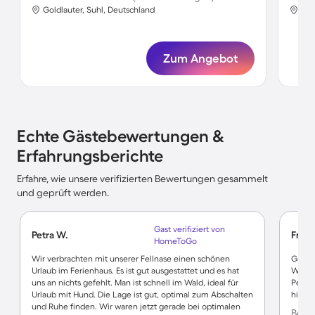
Goldlauter, Suhl, Deutschland
Gol
Zum Angebot
Echte Gästebewertungen &
Erfahrungsberichte
Erfahre, wie unsere verifizierten Bewertungen gesammelt
und geprüft werden.
Gast verifiziert von
Petra W.
Frank
HomeToGo
Wir verbrachten mit unserer Fellnase einen schönen
Gastge
Urlaub im Ferienhaus. Es ist gut ausgestattet und es hat
Wlan 2
uns an nichts gefehlt. Man ist schnell im Wald, ideal für
Peson
Urlaub mit Hund. Die Lage ist gut, optimal zum Abschalten
hin.
und Ruhe finden. Wir waren jetzt gerade bei optimalen
Bewer