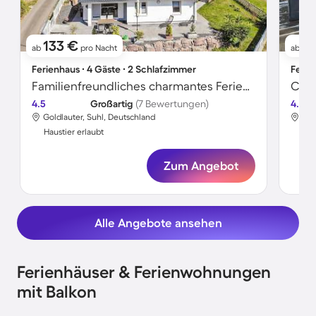
133 €
1
ab
pro Nacht
ab
Ferienhaus ∙ 4 Gäste ∙ 2 Schlafzimmer
Ferie
Familienfreundliches charmantes Ferienhaus mit Garten, Terrasse und Grill | Haustiere erlaubt
4.5
Großartig
(7 Bewertungen)
4.5
Goldlauter, Suhl, Deutschland
Gol
Haustier erlaubt
Hau
Zum Angebot
Alle Angebote ansehen
Ferienhäuser & Ferienwohnungen
mit Balkon