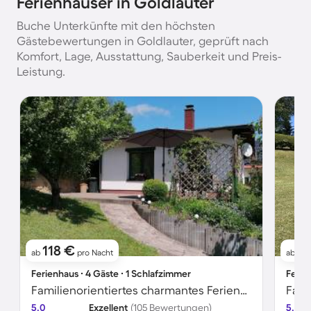
Ferienhäuser in Goldlauter
Buche Unterkünfte mit den höchsten
Gästebewertungen in Goldlauter, geprüft nach
Komfort, Lage, Ausstattung, Sauberkeit und Preis-
Leistung.
118 €
9
ab
pro Nacht
ab
Ferienhaus ∙ 4 Gäste ∙ 1 Schlafzimmer
Ferie
Familienorientiertes charmantes Ferienhaus mit Whirlpool, Grill und Garten | Bergblick | Hunde erlaubt
5.0
Exzellent
(105 Bewertungen)
5.0