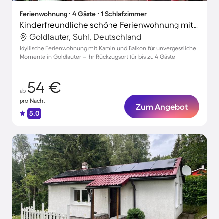
Ferienwohnung ∙ 4 Gäste ∙ 1 Schlafzimmer
Kinderfreundliche schöne Ferienwohnung mit Terrasse und Grill
Goldlauter, Suhl, Deutschland
Idyllische Ferienwohnung mit Kamin und Balkon für unvergessliche
Momente in Goldlauter – Ihr Rückzugsort für bis zu 4 Gäste
54 €
ab
pro Nacht
Zum Angebot
5.0