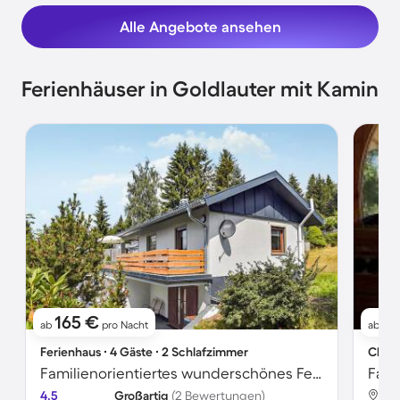
Alle Angebote ansehen
Ferienhäuser in Goldlauter mit Kamin
165 €
1
ab
pro Nacht
ab
Ferienhaus ∙ 4 Gäste ∙ 2 Schlafzimmer
Chale
Familienorientiertes wunderschönes Ferienhaus mit Grill, Terrasse und Garten | Hunde erlaubt
4.5
Großartig
(2 Bewertungen)
Gol