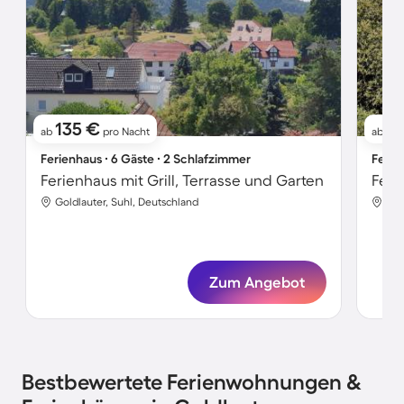
135 €
15
ab
pro Nacht
ab
Ferienhaus ∙ 6 Gäste ∙ 2 Schlafzimmer
Ferie
Ferienhaus mit Grill, Terrasse und Garten
Goldlauter, Suhl, Deutschland
Gol
Zum Angebot
Bestbewertete Ferienwohnungen &