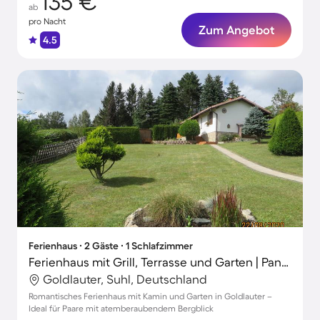
135 €
ab
pro Nacht
Zum Angebot
4.5
Ferienhaus ∙ 2 Gäste ∙ 1 Schlafzimmer
Ferienhaus mit Grill, Terrasse und Garten | Panoramablick
Goldlauter, Suhl, Deutschland
Romantisches Ferienhaus mit Kamin und Garten in Goldlauter –
Ideal für Paare mit atemberaubendem Bergblick