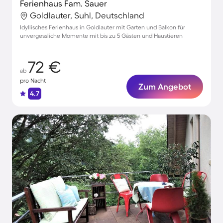
Ferienhaus Fam. Sauer
Goldlauter, Suhl, Deutschland
Idyllisches Ferienhaus in Goldlauter mit Garten und Balkon für
unvergessliche Momente mit bis zu 5 Gästen und Haustieren
72 €
ab
pro Nacht
Zum Angebot
4.7