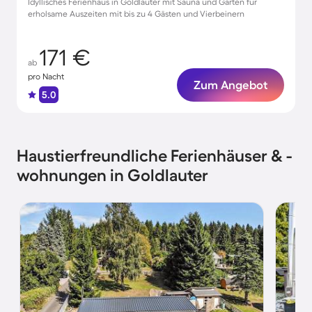
Idyllisches Ferienhaus in Goldlauter mit Sauna und Garten für
erholsame Auszeiten mit bis zu 4 Gästen und Vierbeinern
171 €
ab
pro Nacht
Zum Angebot
5.0
Haustierfreundliche Ferienhäuser & -
wohnungen in Goldlauter