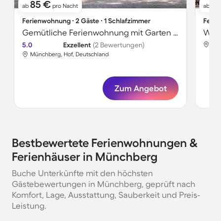
85 €
3
ab
pro Nacht
ab
Ferienwohnung ∙ 2 Gäste ∙ 1 Schlafzimmer
Ferie
Gemütliche Ferienwohnung mit Garten und Grill
Wohn
5.0
Exzellent
(2 Bewertungen)
Mün
Münchberg, Hof, Deutschland
Zum Angebot
Bestbewertete Ferienwohnungen &
Ferienhäuser in Münchberg
Buche Unterkünfte mit den höchsten
Gästebewertungen in Münchberg, geprüft nach
Komfort, Lage, Ausstattung, Sauberkeit und Preis-
Leistung.