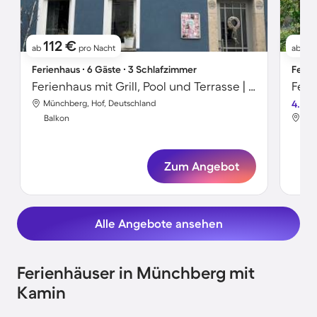
112 €
81
ab
pro Nacht
ab
Ferienhaus ∙ 6 Gäste ∙ 3 Schlafzimmer
Ferie
Ferienhaus mit Grill, Pool und Terrasse | Gartenblick
Münchberg, Hof, Deutschland
4.4
Mün
Balkon
Bal
Zum Angebot
Alle Angebote ansehen
Ferienhäuser in Münchberg mit
Kamin