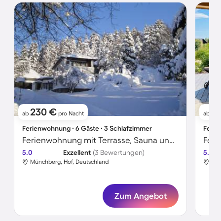
230 €
2
ab
pro Nacht
ab
Ferienwohnung ∙ 6 Gäste ∙ 3 Schlafzimmer
Ferie
Ferienwohnung mit Terrasse, Sauna und Garten | Bergblick
Feri
5.0
Exzellent
(3 Bewertungen)
5.0
Münchberg, Hof, Deutschland
Mün
Zum Angebot