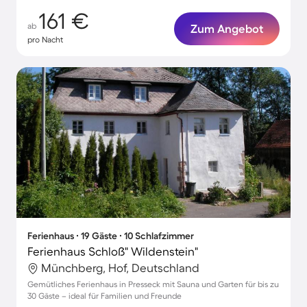
161 €
ab
Zum Angebot
pro Nacht
Ferienhaus ∙ 19 Gäste ∙ 10 Schlafzimmer
Ferienhaus Schloß" Wildenstein"
Münchberg, Hof, Deutschland
Gemütliches Ferienhaus in Presseck mit Sauna und Garten für bis zu
30 Gäste – ideal für Familien und Freunde