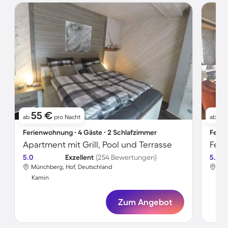
55 €
1
ab
pro Nacht
ab
Ferienwohnung ∙ 4 Gäste ∙ 2 Schlafzimmer
Ferie
Apartment mit Grill, Pool und Terrasse
Feri
5.0
Exzellent
(254 Bewertungen)
5.0
Münchberg, Hof, Deutschland
Mün
Kamin
Ka
Zum Angebot