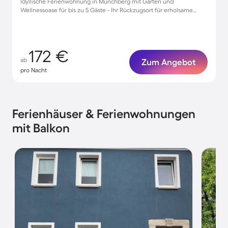
Idyllische Ferienwohnung in Münchberg mit Garten und
Wellnessoase für bis zu 5 Gäste - Ihr Rückzugsort für erholsame
Tage!
172 €
ab
Zum Angebot
pro Nacht
Ferienhäuser & Ferienwohnungen
mit Balkon