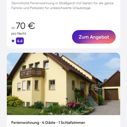
Gemütliche Ferienwohnung in Straßgiech mit Garten für die ganze
Familie und Parkplatz für unbeschwerte Urlaubstage
70 €
ab
pro Nacht
Zum Angebot
4.6
Ferienwohnung ∙ 4 Gäste ∙ 1 Schlafzimmer