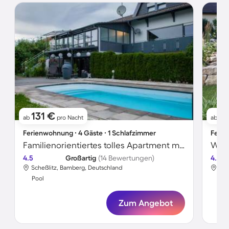
131 €
61
ab
pro Nacht
ab
Ferienwohnung ∙ 4 Gäste ∙ 1 Schlafzimmer
Ferie
Familienorientiertes tolles Apartment mit Garten, Pool und Terrasse
4.5
Großartig
(14 Bewertungen)
4.0
Scheßlitz, Bamberg, Deutschland
Sch
Pool
Poo
Zum Angebot