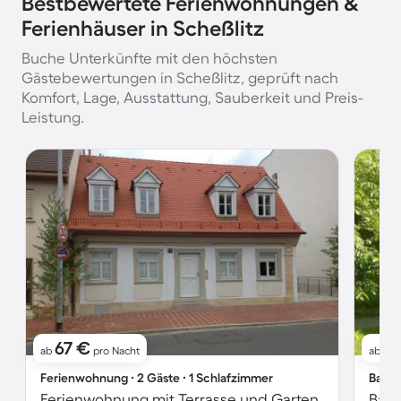
Bestbewertete Ferienwohnungen &
Ferienhäuser in Scheßlitz
Buche Unterkünfte mit den höchsten
Gästebewertungen in Scheßlitz, geprüft nach
Komfort, Lage, Ausstattung, Sauberkeit und Preis-
Leistung.
67 €
4
ab
pro Nacht
ab
Ferienwohnung ∙ 2 Gäste ∙ 1 Schlafzimmer
Bauer
Ferienwohnung mit Terrasse und Garten
Baue