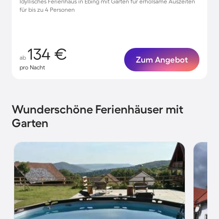
Idyllisches Ferienhaus in Ebing mit Garten für erholsame Auszeiten
für bis zu 4 Personen
134 €
ab
Zum Angebot
pro Nacht
Wunderschöne Ferienhäuser mit
Garten