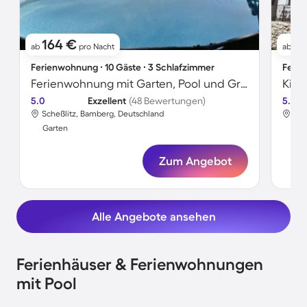
164 €
81
ab
pro Nacht
ab
Ferienwohnung ∙ 10 Gäste ∙ 3 Schlafzimmer
Ferie
Ferienwohnung mit Garten, Pool und Grill | Panoramablick
5.0
Exzellent
(48 Bewertungen)
5.0
Scheßlitz, Bamberg, Deutschland
Sch
Garten
Gar
Zum Angebot
Alle Angebote ansehen
Ferienhäuser & Ferienwohnungen
mit Pool