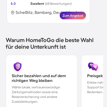
5.0
Exzellent
(48 Bewertungen)
Scheßlitz, Bamberg, Deutschland
Zum Angebot
Warum HomeToGo die beste Wahl
für deine Unterkunft ist
Sicher bezahlen und auf dem
Preisgekr
richtigen Weg bleiben
Erlebe nahtl
Wähle lokale, vertrauenswürdige
Support bei 
Zahlungsmethoden sowie eine
Bedenken.
Reiseversicherung und andere
Zusatzleistungen.