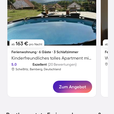
163 €
7
ab
pro Nacht
ab
Ferienwohnung ∙ 6 Gäste ∙ 3 Schlafzimmer
Ferie
Kinderfreundliches tolles Apartment mit Pool, Grill und Garten
Wohn
5.0
Exzellent
(20 Bewertungen)
Sch
Scheßlitz, Bamberg, Deutschland
Zum Angebot