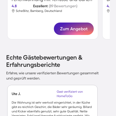
4.8
Exzellent
(89 Bewertungen)
4.6
Scheßlitz, Bamberg, Deutschland
Sch
Zum Angebot
Echte Gästebewertungen &
Erfahrungsberichte
Erfahre, wie unsere verifizierten Bewertungen gesammelt
und geprüft werden.
Gast verifiziert von
Ute J.
HomeToGo
Die Wohnung ist sehr wertvoll eingerichtet, in der Küche
gibt es reichlich Geschirr, die Bäder sehr geräumig. Billard
und Kicker ebenfalls genutzt, sehr gute Qualität. Nette
Vermieter, Schlüsselübergabe funktionierte perfekt. Wir