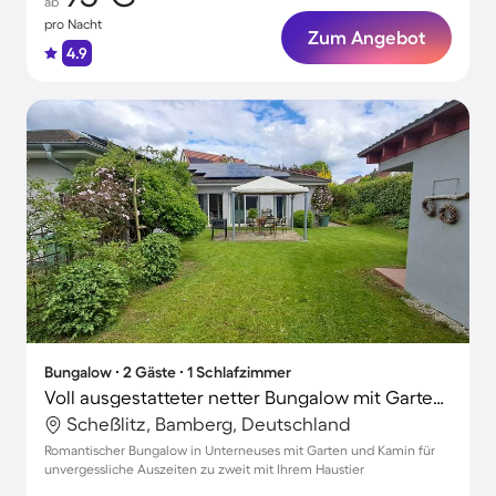
ab
pro Nacht
Zum Angebot
4.9
Bungalow ∙ 2 Gäste ∙ 1 Schlafzimmer
Voll ausgestatteter netter Bungalow mit Garten und Grill | Naturblick | Haustiere erlaubt
Scheßlitz, Bamberg, Deutschland
Romantischer Bungalow in Unterneuses mit Garten und Kamin für
unvergessliche Auszeiten zu zweit mit Ihrem Haustier