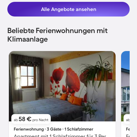
Alle Angebote ansehen
Beliebte Ferienwohnungen mit
Klimaanlage
58 €
81
ab
pro Nacht
ab
Ferienwohnung ∙ 3 Gäste ∙ 1 Schlafzimmer
Ferie
Apartment mit 1 Schlafzimmer für 3 Personen
Feri