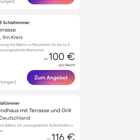
tungen)
 3 Schlafzimmer
errasse
 Ilm-Kreis
ung mit Balkon in Riechheim für bis zu 5
r unvergessliche Momente!
100 €
ab
pro Nacht
Zum Angebot
rtungen)
hlafzimmer
ndhaus mit Terrasse und Grill
, Deutschland
it Balkon für unvergessliche Aufenthalte in
te.
116 €
ab