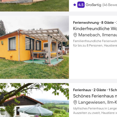
4.5
Großartig
(46 Bewe
Ferienwohnung ∙ 8 Gäste ∙
Manebach, Ilmenau,
Familienfreundliche Ferienwo
für bis zu 8 Personen, Haustie
Ferienhaus ∙ 2 Gäste ∙ 1 Sc
Langewiesen, Ilm-K
Idyllisches Ferienhaus in Lang
Auszeiten zu zweit, Haustiere