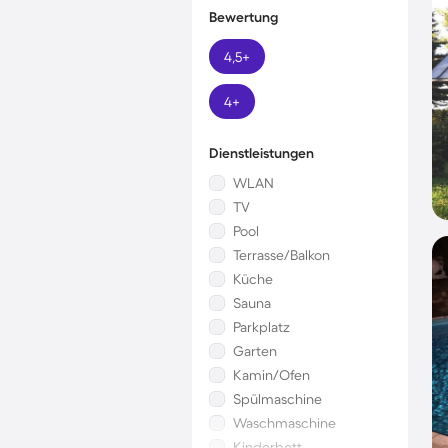
Bewertung
4,5+
4+
Dienstleistungen
WLAN
TV
Pool
Terrasse/Balkon
Küche
Sauna
Parkplatz
Garten
Kamin/Ofen
Spülmaschine
Waschmaschine
Kinderbett