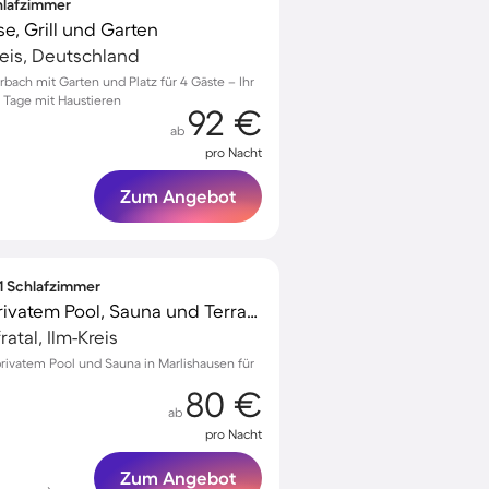
chlafzimmer
e, Grill und Garten
reis, Deutschland
erbach mit Garten und Platz für 4 Gäste – Ihr
 Tage mit Haustieren
92 €
ab
pro Nacht
Zum Angebot
 1 Schlafzimmer
Ferienwohnung mit privatem Pool, Sauna und Terrasse
atal, Ilm-Kreis
rivatem Pool und Sauna in Marlishausen für
80 €
ab
pro Nacht
Zum Angebot