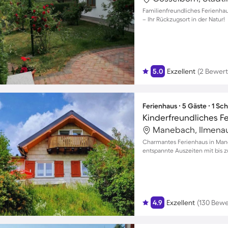
Familienfreundliches Ferienhau
– Ihr Rückzugsort in der Natur!
5.0
Exzellent
(2 Bewer
Ferienhaus ∙ 5 Gäste ∙ 1 Sc
Manebach, Ilmenau,
Charmantes Ferienhaus in Mane
entspannte Auszeiten mit bis z
4.9
Exzellent
(130 Bew