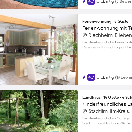
4.7
Großartig
(3 Bewer
Ferienwohnung ∙ 5 Gäste ∙
Ferienwohnung mit T
Riechheim, Elleben,
Familienfreundliche Ferienwohn
Personen – Ihr Rückzugsort fü
4.7
Großartig
(19 Bewe
Landhaus ∙ 14 Gäste ∙ 4 Sc
Kinderfreundliches La
Stadtilm, Ilm-Kreis
Familienfreundliches Cottage m
Stadtilm, ideal für bis zu 14 Gäs