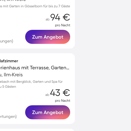
s mit Garten in Gösselborn für bis zu 7 Gäste
94 €
ab
pro Nacht
Zum Angebot
tungen)
hlafzimmer
Kinderfreundliches Ferienhaus mit Terrasse, Garten und Grill | Bergblick
 Ilm-Kreis
bach mit Bergblick, Garten und Spa für
u 5 Gästen
43 €
ab
pro Nacht
Zum Angebot
ertungen)