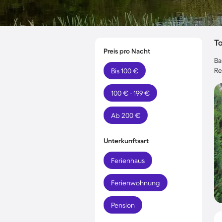
T
Preis pro Nacht
Ba
Re
Bis 100 €
100 € - 199 €
Ab 200 €
Unterkunftsart
Ferienhaus
Ferienwohnung
Pension