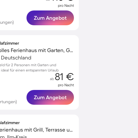
pro Nacht
Zum Angebot
tungen)
hlafzimmer
Familienorientiertes tolles Ferienhaus mit Garten, Grill und Terrasse | Haustiere sind willkommen
s, Deutschland
feld für 2 Personen mit Garten und
, ideal für einen entspannten Urlaub
81 €
ab
pro Nacht
Zum Angebot
rtungen)
chlafzimmer
Familienorientiertes Ferienhaus mit Grill, Terrasse und Garten
m, Ilm-Kreis