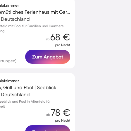
chlafzimmer
Kinderfreundliches gemütliches Ferienhaus mit Garten, Pool und Terrasse | Haustiere erlaubt
s, Deutschland
feld mit Pool für Familien und Haustiere,
ung
68 €
ab
pro Nacht
Zum Angebot
rtungen)
chlafzimmer
 Grill und Pool | Seeblick
s, Deutschland
eblick und Pool in Altenfeld für
eit
78 €
ab
pro Nacht