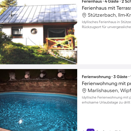
Ferienhaus ∙ 4 Gäste ∙ 2 S
Ferienhaus mit Terrass
Stützerbach, Ilm-K
Idyllisches Ferienhaus in Stütz
Rückzugsort für unvergessliche
Ferienwohnung ∙ 3 Gäste ∙
Marlishausen, Wipfr
Idyllische Ferienwohnung mit p
erholsame Urlaubstage zu dritt