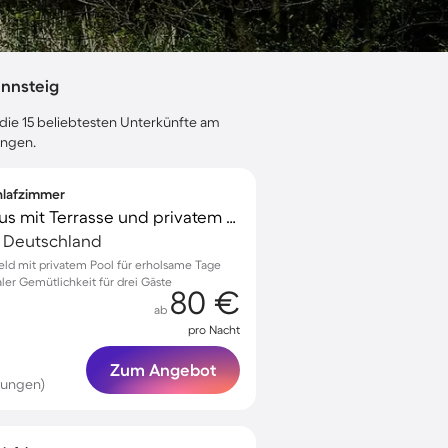
nnsteig
 die 15 beliebtesten Unterkünfte am
ungen.
chlafzimmer
Charmantes Ferienhaus mit Terrasse und privatem Pool | Haustiere sind willkommen
s, Deutschland
feld mit privatem Pool für erholsame Tage
er Gemütlichkeit für drei Gäste
80 €
ab
pro Nacht
Zum Angebot
tungen)