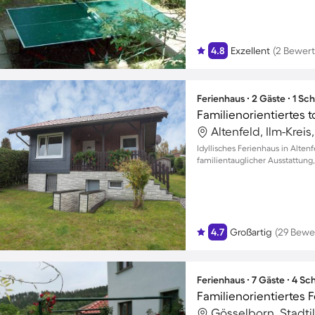
4.8
Exzellent
(2 Bewer
Ferienhaus ∙ 2 Gäste ∙ 1 Sc
Altenfeld, Ilm-Krei
Idyllisches Ferienhaus in Alten
familientauglicher Ausstattung
4.7
Großartig
(29 Bewe
Ferienhaus ∙ 7 Gäste ∙ 4 S
Gösselborn, Stadtil