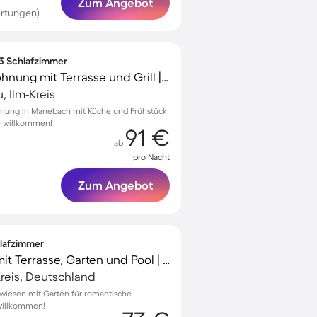
Zum Angebot
rtungen)
 3 Schlafzimmer
Kinderfreundliche Wohnung mit Terrasse und Grill | Haustiere erlaubt
 Ilm-Kreis
hnung in Manebach mit Küche und Frühstück
re willkommen!
91 €
ab
pro Nacht
Zum Angebot
hlafzimmer
Schönes Ferienhaus mit Terrasse, Garten und Pool | Naturblick | Haustiere erlaubt
reis, Deutschland
ewiesen mit Garten für romantische
 willkommen!