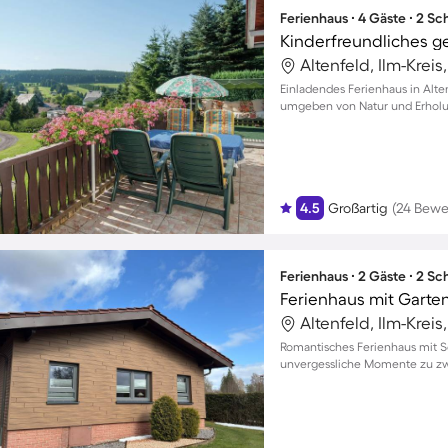
Ferienhaus ∙ 4 Gäste ∙ 2 S
Altenfeld, Ilm-Krei
Einladendes Ferienhaus in Alten
umgeben von Natur und Erhol
4.5
Großartig
(24 Bewe
Ferienhaus ∙ 2 Gäste ∙ 2 S
Ferienhaus mit Garten,
Altenfeld, Ilm-Krei
Romantisches Ferienhaus mit Se
unvergessliche Momente zu zw