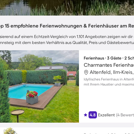
op 15 empfohlene Ferienwohnungen & Ferienhäuser am Re
sierend auf einem Echtzeit-Vergleich von 1.101 Angeboten zeigen wir dir
nnsteig mit dem besten Verhältnis aus Qualität, Preis und Gästebewert
Ferienhaus ∙ 3 Gäste ∙ 2 S
Altenfeld, Ilm-Krei
Idyllisches Ferienhaus in Alten
mit Ihrem Haustier und maximal
4.8
Exzellent
(4 Bewer