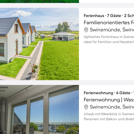
Ferienhaus ∙ 7 Gäste ∙ 2 S
Swinemünde, Świno
Idyllisches Ferienhaus in Swi
ideal für Familien und Haustier
Ferienwohnung ∙ 4 Gäste ∙
Ferienwohnung | Wasse
Swinemünde, Świno
Urlaub mit Meerblick in Swin
Personen mit Balkon und dire