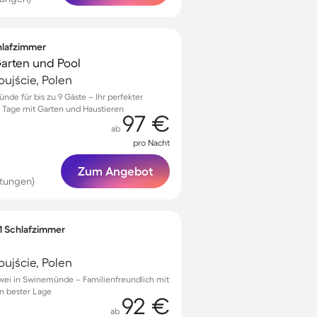
chlafzimmer
Garten und Pool
ujście, Polen
nde für bis zu 9 Gäste – Ihr perfekter
e Tage mit Garten und Haustieren
97 €
ab
pro Nacht
Zum Angebot
rtungen)
 1 Schlafzimmer
ujście, Polen
zwei in Swinemünde – Familienfreundlich mit
n bester Lage
92 €
ab