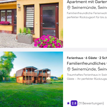
Apartment mit Garte
Swinemünde, Świno
Familienfreundliche Ferienwoh
perfekter Rückzugsort für bis z
Ferienhaus ∙ 6 Gäste ∙ 2 S
Swinemünde, Świno
Traumhaftes Ferienhaus in Swi
Gäste – Ihr perfekter Rückzugs
2.8
(11 Bewertungen)