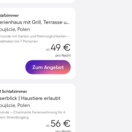
chlafzimmer
Familienorientiertes Ferienhaus mit Grill, Terrasse und Garten | Hunde erlaubt
ujście, Polen
nemünde mit Garten und Parkmöglichkeiten –
liebhaber bis 7 Personen
49 €
ab
pro Nacht
Zum Angebot
 1 Schlafzimmer
rblick | Haustiere erlaubt
ujście, Polen
emünde – Charmante Ferienwohnung für 4
ktem Strandzugang
56 €
ab
pro Nacht