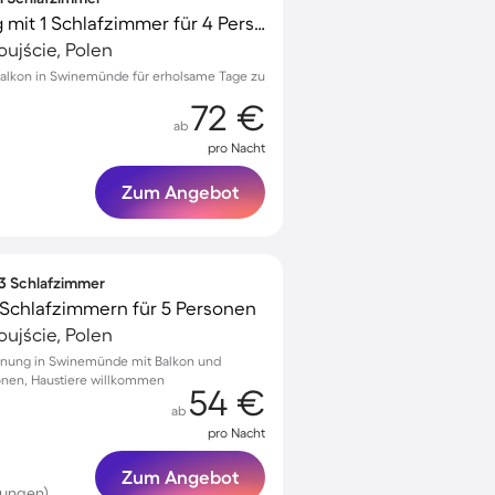
Gemütliche Wohnung mit 1 Schlafzimmer für 4 Personen
ujście, Polen
lkon in Swinemünde für erholsame Tage zu
72 €
ab
pro Nacht
Zum Angebot
 3 Schlafzimmer
Schlafzimmern für 5 Personen
ujście, Polen
hnung in Swinemünde mit Balkon und
sonen, Haustiere willkommen
54 €
ab
pro Nacht
Zum Angebot
tungen)