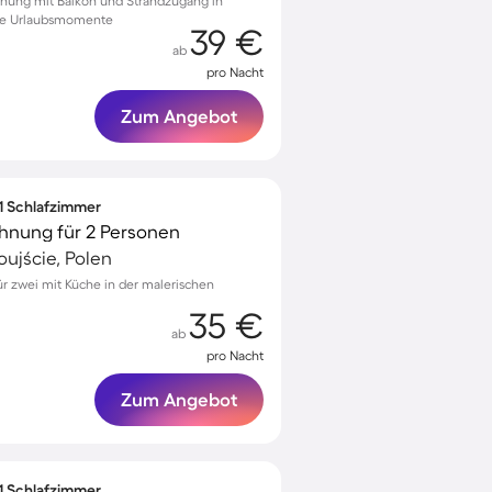
hnung mit Balkon und Strandzugang in
he Urlaubsmomente
39 €
ab
pro Nacht
Zum Angebot
 1 Schlafzimmer
hnung für 2 Personen
ujście, Polen
 zwei mit Küche in der malerischen
35 €
ab
pro Nacht
Zum Angebot
 1 Schlafzimmer