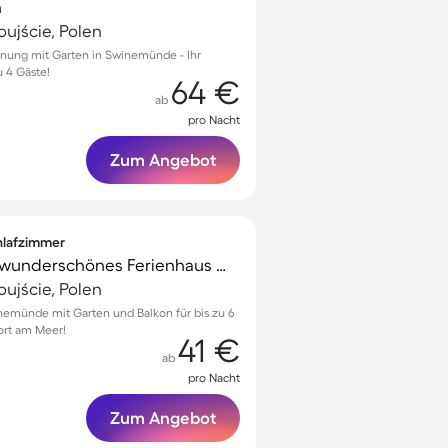
n
ujście, Polen
nung mit Garten in Swinemünde - Ihr
u 4 Gäste!
64 €
ab
pro Nacht
Zum Angebot
chlafzimmer
Familienfreundliches wunderschönes Ferienhaus mit Terrasse, Grill und Garten | Haustiere sind willkommen
ujście, Polen
nemünde mit Garten und Balkon für bis zu 6
ort am Meer!
41 €
ab
pro Nacht
Zum Angebot