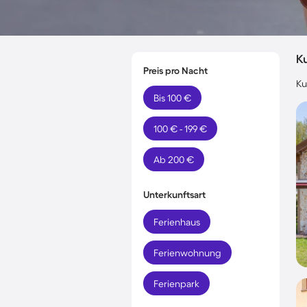
K
Preis pro Nacht
Ku
Bis 100 €
100 € - 199 €
Ab 200 €
Unterkunftsart
Ferienhaus
Ferienwohnung
Ferienpark