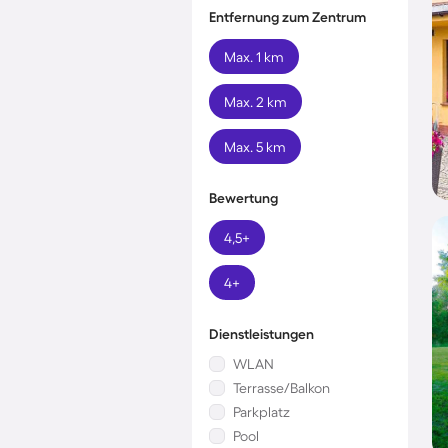
Entfernung zum Zentrum
Max. 1 km
Max. 2 km
Max. 5 km
Bewertung
4,5+
4+
Dienstleistungen
WLAN
Terrasse/Balkon
Parkplatz
Pool