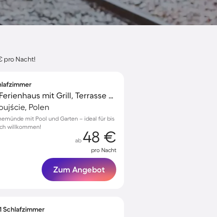
€ pro Nacht!
chlafzimmer
Familienfreundliches Ferienhaus mit Grill, Terrasse und Pool | Haustiere erlaubt
ujście, Polen
nemünde mit Pool und Garten – ideal für bis
lich willkommen!
48 €
ab
pro Nacht
Zum Angebot
 1 Schlafzimmer