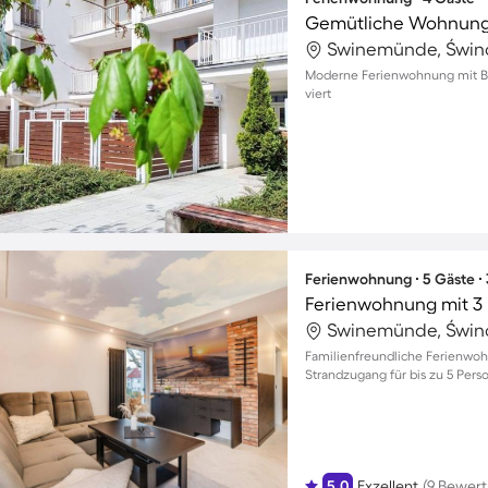
Swinemünde, Świno
Moderne Ferienwohnung mit Ba
viert
Ferienwohnung ∙ 5 Gäste ∙
Ferienwohnung mit 3 
Swinemünde, Świno
Familienfreundliche Ferienwo
Strandzugang für bis zu 5 Per
5.0
Exzellent
(9 Bewer