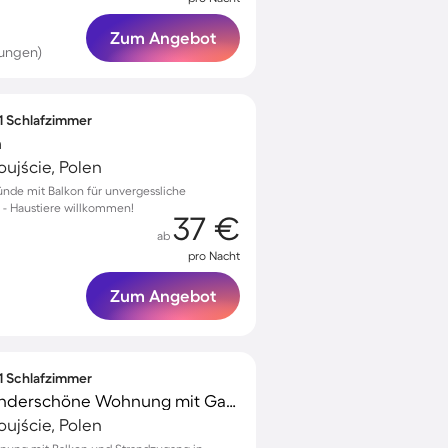
Zum Angebot
tungen)
 1 Schlafzimmer
n
ujście, Polen
nde mit Balkon für unvergessliche
- Haustiere willkommen!
37 €
ab
pro Nacht
Zum Angebot
 1 Schlafzimmer
Voll ausgestattete wunderschöne Wohnung mit Garten | Ideal für Homeoffice
ujście, Polen