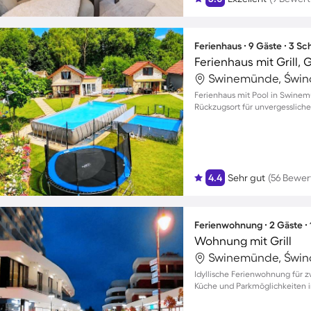
Ferienhaus ∙ 9 Gäste ∙ 3 S
Ferienhaus mit Grill, 
Swinemünde, Świno
Ferienhaus mit Pool in Swinemü
Rückzugsort für unvergesslich
4.4
Sehr gut
(56 Bewe
Ferienwohnung ∙ 2 Gäste ∙
Wohnung mit Grill
Swinemünde, Świno
Idyllische Ferienwohnung für 
Küche und Parkmöglichkeiten i