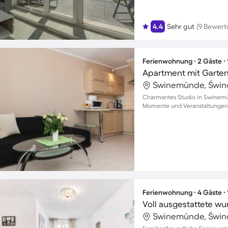
4.4
Sehr gut
(9 Bewer
Ferienwohnung ∙ 2 Gäste ∙
Apartment mit Garte
Swinemünde, Świno
Charmantes Studio in Swinemü
Momente und Veranstaltungen 
Ferienwohnung ∙ 4 Gäste ∙
Swinemünde, Świno