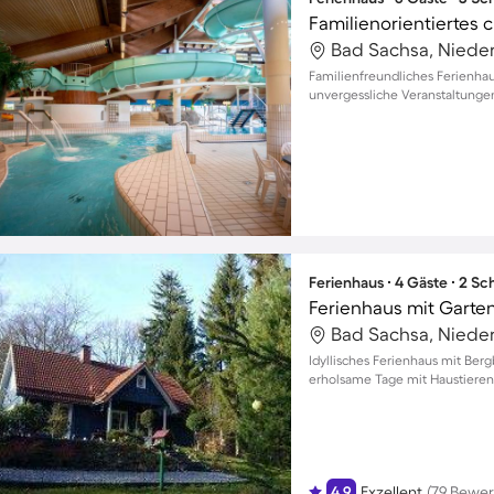
Bad Sachsa, Niede
Familienfreundliches Ferienhau
unvergessliche Veranstaltungen
Ferienhaus ∙ 4 Gäste ∙ 2 S
Ferienhaus mit Garten,
Bad Sachsa, Niede
Idyllisches Ferienhaus mit Berg
erholsame Tage mit Haustieren 
4.9
Exzellent
(79 Bewe