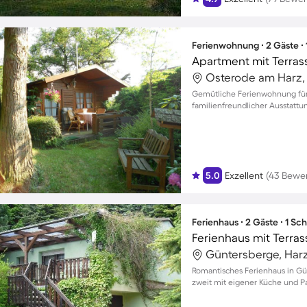
Ferienwohnung ∙ 2 Gäste ∙
Apartment mit Terrasse
Osterode am Harz,
Gemütliche Ferienwohnung für
familienfreundlicher Ausstattun
5.0
Exzellent
(43 Bewe
Ferienhaus ∙ 2 Gäste ∙ 1 Sc
Ferienhaus mit Terrass
Güntersberge, Har
Romantisches Ferienhaus in G
zweit mit eigener Küche und P