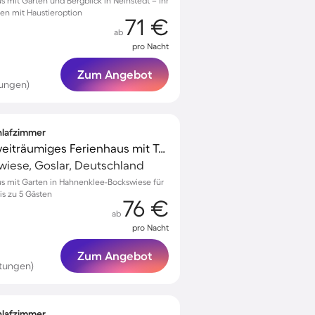
s mit Garten und Bergblick in Neinstedt – Ihr
nen mit Haustieroption
71 €
ab
pro Nacht
Zum Angebot
tungen)
chlafzimmer
Familienorientiertes weiträumiges Ferienhaus mit Terrasse und Garten | Haustierfreundlich
iese, Goslar, Deutschland
us mit Garten in Hahnenklee-Bockswiese für
s zu 5 Gästen
76 €
ab
pro Nacht
Zum Angebot
tungen)
chlafzimmer