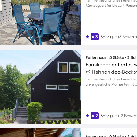
Familienfreundliches Ferienhau
Rückzugsort für bis zu 4 Perso
4.3
Sehr gut
(8 Bewer
Ferienhaus ∙ 5 Gäste ∙ 3 S
Hahnenklee-Bocksw
Familienfreundliches Ferienha
unvergessliche Momente mit bi
4.2
Sehr gut
(12 Bewer
Ferienhaus ∙ 6 Gäste ∙ 3 S