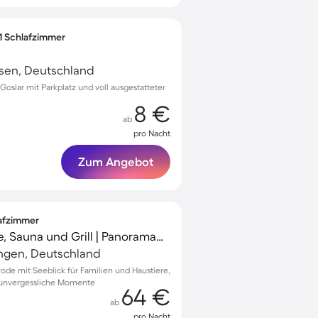
 1 Schlafzimmer
hsen, Deutschland
slar mit Parkplatz und voll ausgestatteter
8 €
ab
pro Nacht
Zum Angebot
lafzimmer
Bungalow mit Terrasse, Sauna und Grill | Panoramablick
ngen, Deutschland
rode mit Seeblick für Familien und Haustiere,
r unvergessliche Momente
64 €
ab
pro Nacht