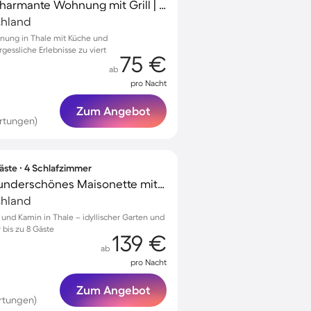
Familienfreundliche charmante Wohnung mit Grill | Hunde erlaubt
chland
nung in Thale mit Küche und
rgessliche Erlebnisse zu viert
75 €
ab
pro Nacht
Zum Angebot
rtungen)
ste ∙ 4 Schlafzimmer
Voll ausgestattetes wunderschönes Maisonette mit Garten, Sauna und Terrasse | Bergblick
chland
und Kamin in Thale – idyllischer Garten und
bis zu 8 Gäste
139 €
ab
pro Nacht
Zum Angebot
rtungen)