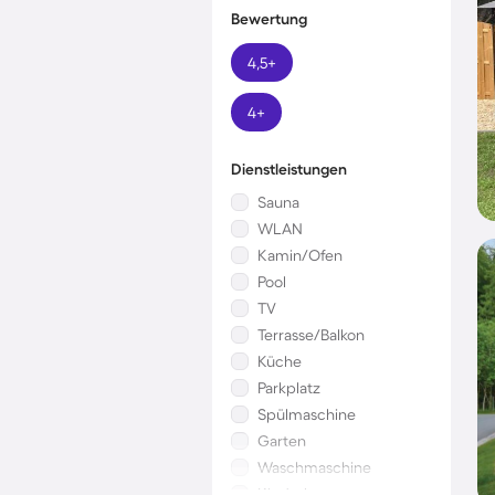
Bewertung
4,5+
4+
Dienstleistungen
Sauna
WLAN
Kamin/Ofen
Pool
TV
Terrasse/Balkon
Küche
Parkplatz
Spülmaschine
Garten
Waschmaschine
Kinderbett