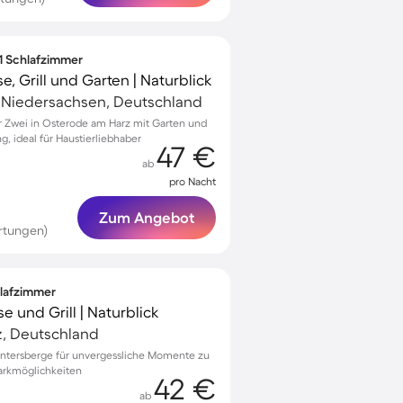
 1 Schlafzimmer
, Grill und Garten | Naturblick
 Niedersachsen, Deutschland
 Zwei in Osterode am Harz mit Garten und
g, ideal für Haustierliebhaber
47 €
ab
pro Nacht
Zum Angebot
rtungen)
hlafzimmer
e und Grill | Naturblick
z, Deutschland
üntersberge für unvergessliche Momente zu
arkmöglichkeiten
42 €
ab