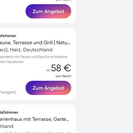
Zum Angebot
lafzimmer
Toller Bungalow mit Sauna, Terrasse und Grill | Naturblick | Haustierfreundlich
rz), Harz, Deutschland
ckenstein mit Sauna und Spa für erholsame
hren Haustieren
58 €
ab
pro Nacht
Zum Angebot
rtungen)
hlafzimmer
Familienorientiertes Ferienhaus mit Terrasse, Garten und Grill | Bergblick | Hunde erlaubt
chland