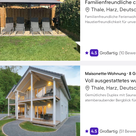
Thale, Harz, Deuts
Familienfreundliche Ferienwoh
Haustierfreundlichkeit für unve
4.5
Großartig
(10 Bewe
Maisonette-Wohnung ∙ 8 Gä
Thale, Harz, Deuts
Gemütliches Duplex mit Sauna 
atemberaubender Bergblick für 
4.5
Großartig
(51 Bewe