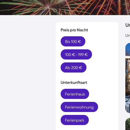
Un
Preis pro Nacht
Un
Bis 100 €
100 € - 199 €
Ab 200 €
Unterkunftsart
Ferienhaus
Ferienwohnung
Ferienpark