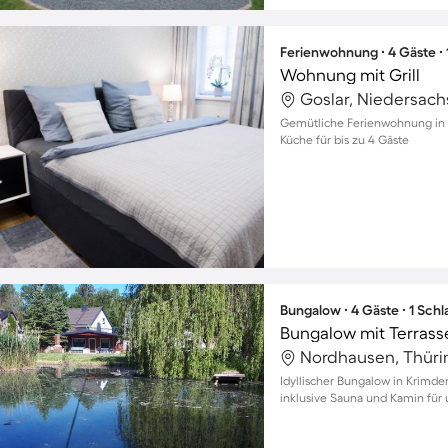
Ferienwohnung ∙ 4 Gäste ∙
Wohnung mit Grill
Goslar, Niedersac
Gemütliche Ferienwohnung in Go
Küche für bis zu 4 Gäste
Bungalow ∙ 4 Gäste ∙ 1 Sch
Nordhausen, Thüri
Idyllischer Bungalow in Krimde
inklusive Sauna und Kamin fü