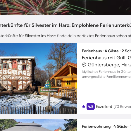
terkünfte für Silvester im Harz: Empfohlene Ferienunterk
terkünfte für Silvester im Harz: finde dein perfektes Ferienhaus schon a
Ferienhaus ∙ 4 Gäste ∙ 2 S
Ferienhaus mit Grill, 
Güntersberge, Har
Idyllisches Ferienhaus in Günt
unvergessliche Familienmomen
4.8
Exzellent
(70 Bewe
Ferienwohnung ∙ 4 Gäste ∙