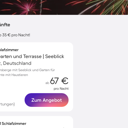
ünfte
b 35 € pro Nacht!
chlafzimmer
Garten und Terrasse | Seeblick
z, Deutschland
ersberge mit Seeblick und Garten für
te mit Haustieren
67 €
ab
pro Nacht
Zum Angebot
rtungen)
 1 Schlafzimmer