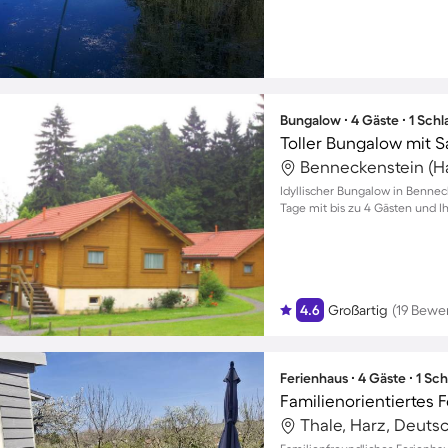
Bungalow ∙ 4 Gäste ∙ 1 Sch
Benneckenstein (Ha
Idyllischer Bungalow in Benne
Tage mit bis zu 4 Gästen und I
4.6
Großartig
(19 Bewe
Ferienhaus ∙ 4 Gäste ∙ 1 Sc
Thale, Harz, Deuts