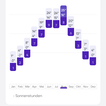
25°
24°
24°
16°
14°
15°
20°
19°
8
9
7
12°
9°
14°
6
13°
7
4°
7°
8°
7
7°
3
0°
3°
4°
4°
4
0°
-2°
1°
1
-3°
1
2
1
Jan
Feb
Mär
Apr
Mai
Jun
Jul
Aug
Sep
Okt
Nov
Dez
- Sonnenstunden