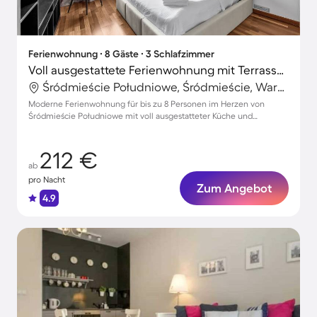
Ferienwohnung ∙ 8 Gäste ∙ 3 Schlafzimmer
Voll ausgestattete Ferienwohnung mit Terrasse | Kulturpalast in der Nähe
Śródmieście Południowe, Śródmieście, Warschau
Moderne Ferienwohnung für bis zu 8 Personen im Herzen von
Śródmieście Południowe mit voll ausgestatteter Küche und
Parkmöglichkeiten
212 €
ab
pro Nacht
Zum Angebot
4.9