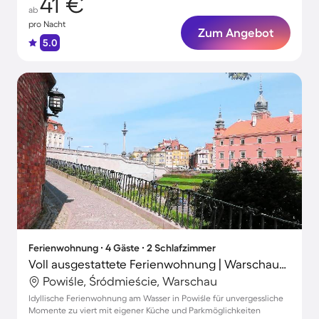
41 €
ab
pro Nacht
Zum Angebot
5.0
Ferienwohnung ∙ 4 Gäste ∙ 2 Schlafzimmer
Voll ausgestattete Ferienwohnung | Warschauer Königsschloss in der Nähe | Stadtblick
Powiśle, Śródmieście, Warschau
Idyllische Ferienwohnung am Wasser in Powiśle für unvergessliche
Momente zu viert mit eigener Küche und Parkmöglichkeiten