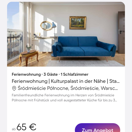
Ferienwohnung ∙ 3 Gäste ∙ 1 Schlafzimmer
Ferienwohnung | Kulturpalast in der Nähe | Stadtblick
Śródmieście Północne, Śródmieście, Warschau
Familienfreundliche Ferienwohnung im Herzen von Śródmieście
Północne mit Frühstück und voll ausgestatteter Küche für bis zu 3
Gäste
65 €
ab
Zum Angebot