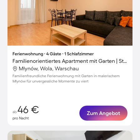
Ferienwohnung ∙ 4 Gäste ∙ 1 Schlafzimmer
Familienorientiertes Apartment mit Garten | Stadtblick
Młynów, Wola, Warschau
Familienfreundliche Ferienwohnung mit Garten in malerischem
Młynów für unvergessliche Momente zu viert
46 €
ab
Zum Angebot
pro Nacht