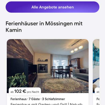
Alle Angebote ansehen
Ferienhäuser in Mössingen mit
Kamin
102 €
7
ab
pro Nacht
ab
Ferienhaus ∙ 7 Gäste ∙ 3 Schlafzimmer
Ferie
Ferienhaus mit Garten und Grill | Naturblick