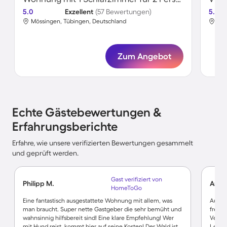
5.0
Exzellent
(57 Bewertungen)
5.0
Mössingen, Tübingen, Deutschland
Mös
Zum Angebot
Echte Gästebewertungen &
Erfahrungsberichte
Erfahre, wie unsere verifizierten Bewertungen gesammelt
und geprüft werden.
Gast verifiziert von
Philipp M.
Anita
HomeToGo
Eine fantastisch ausgestattete Wohnung mit allem, was
Ausst
man braucht. Super nette Gastgeber die sehr bemüht und
freund
wahnsinnig hilfsbereit sind! Eine klare Empfehlung! Wer
Verke
mit Hund reist, kommt hier auf seine Kosten! Der Wald ist
Leistu