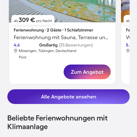
309 €
13
ab
pro Nacht
ab
Ferienwohnung ∙ 2 Gäste ∙ 1 Schlafzimmer
Ferie
Ferienwohnung mit Sauna, Terrasse und Pool | Stadtblick
4.6
Großartig
(35 Bewertungen)
5.0
Mössingen, Tübingen, Deutschland
Mös
Pool
Poo
Zum Angebot
Alle Angebote ansehen
Beliebte Ferienwohnungen mit
Klimaanlage