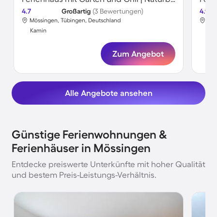
4.7
Großartig
(3 Bewertungen)
4.9
Mössingen, Tübingen, Deutschland
Mös
Kamin
Ka
Zum Angebot
Alle Angebote ansehen
Günstige Ferienwohnungen &
Ferienhäuser in Mössingen
Entdecke preiswerte Unterkünfte mit hoher Qualität
und bestem Preis-Leistungs-Verhältnis.