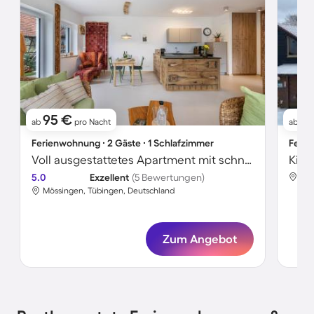
95 €
71
ab
pro Nacht
ab
Ferienwohnung ∙ 2 Gäste ∙ 1 Schlafzimmer
Ferie
Voll ausgestattetes Apartment mit schnellem Internet, Terrasse und Garten | Gartenblick
5.0
Exzellent
(5 Bewertungen)
Mös
Mössingen, Tübingen, Deutschland
Zum Angebot