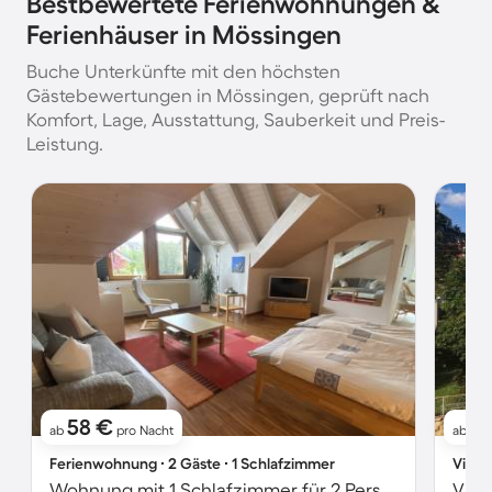
Bestbewertete Ferienwohnungen &
Ferienhäuser in Mössingen
Buche Unterkünfte mit den höchsten
Gästebewertungen in Mössingen, geprüft nach
Komfort, Lage, Ausstattung, Sauberkeit und Preis-
Leistung.
58 €
8
ab
pro Nacht
ab
Ferienwohnung ∙ 2 Gäste ∙ 1 Schlafzimmer
Villa 
Wohnung mit 1 Schlafzimmer für 2 Personen
Vill