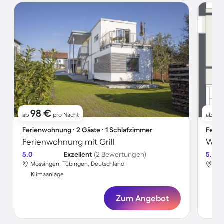
98 €
1
ab
pro Nacht
ab
Ferienwohnung ∙ 2 Gäste ∙ 1 Schlafzimmer
Ferie
Ferienwohnung mit Grill
Wohn
5.0
Exzellent
(2 Bewertungen)
5.0
Mössingen, Tübingen, Deutschland
Mös
Klimaanlage
Kli
Zum Angebot