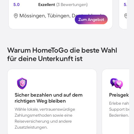
5.0
Exzellent
(3 Bewertungen)
5.0
Mössingen, Tübingen, Deutschland
M
Zum Angebot
Warum HomeToGo die beste Wahl
für deine Unterkunft ist
Sicher bezahlen und auf dem
Preisgekr
richtigen Weg bleiben
Erlebe nahtl
Wähle lokale, vertrauenswürdige
Support bei 
Zahlungsmethoden sowie eine
Bedenken.
Reiseversicherung und andere
Zusatzleistungen.