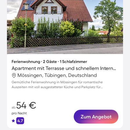
Ferienwohnung ∙ 2 Gäste ∙ 1 Schlafzimmer
Apartment mit Terrasse und schnellem Internet | Gartenblick
Mössingen, Tübingen, Deutschland
Gemütliche Ferienwohnung in Mössingen für romantische
Auszeiten mit voll ausgestatteter Küche und Parkplatz für
unbeschwerte Tage
54 €
ab
pro Nacht
Zum Angebot
4.7