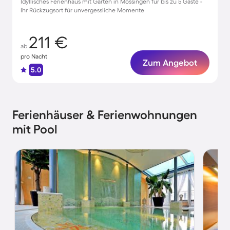
Idyllisches Ferienhaus mit Garten in Mössingen für bis zu 5 Gäste -
Ihr Rückzugsort für unvergessliche Momente
211 €
ab
pro Nacht
Zum Angebot
5.0
Ferienhäuser & Ferienwohnungen
mit Pool