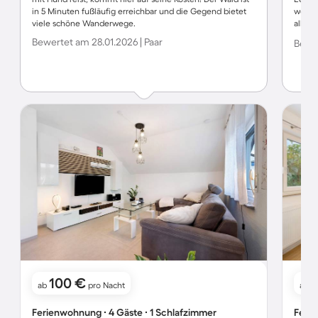
in 5 Minuten fußläufig erreichbar und die Gegend bietet
weite
viele schöne Wanderwege.
allem 
Rauma
Bewertet am 28.01.2026 | Paar
Bewer
jeder
100 €
ab
pro Nacht
ab
Ferienwohnung ∙ 4 Gäste ∙ 1 Schlafzimmer
Ferie