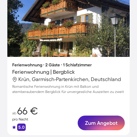
Ferienwohnung ∙ 2 Gäste ∙ 1 Schlafzimmer
Ferienwohnung | Bergblick
Krün, Garmisch-Partenkirchen, Deutschland
Romantische Ferienwohnung in Krün mit Balkon und
atemberaubendem Bergblick für unvergessliche Auszeiten zu zweit
66 €
ab
pro Nacht
Zum Angebot
5.0