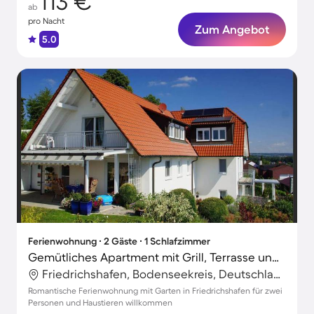
113 €
ab
pro Nacht
Zum Angebot
5.0
Ferienwohnung ∙ 2 Gäste ∙ 1 Schlafzimmer
Gemütliches Apartment mit Grill, Terrasse und Garten | Hunde erlaubt
Friedrichshafen, Bodenseekreis, Deutschland
Romantische Ferienwohnung mit Garten in Friedrichshafen für zwei
Personen und Haustieren willkommen