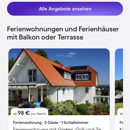
Alle Angebote ansehen
Ferienwohnungen und Ferienhäuser
mit Balkon oder Terrasse
98 €
7
ab
pro Nacht
ab
Ferienwohnung ∙ 2 Gäste ∙ 1 Schlafzimmer
Ferie
Ferienwohnung mit Garten, Grill und Terrasse
Kind