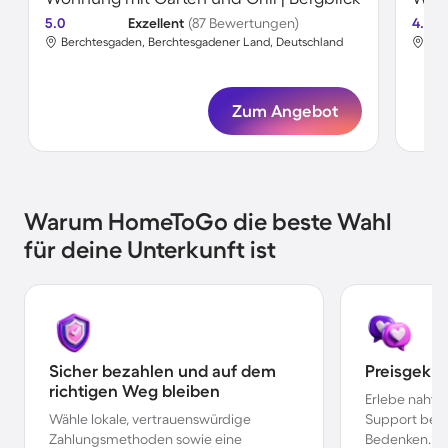
5.0
Exzellent
(87 Bewertungen)
4.5
Berchtesgaden, Berchtesgadener Land, Deutschland
Vor
Zum Angebot
Warum HomeToGo die beste Wahl
für deine Unterkunft ist
Sicher bezahlen und auf dem
Preisgekr
richtigen Weg bleiben
Erlebe nahtl
Wähle lokale, vertrauenswürdige
Support bei 
Zahlungsmethoden sowie eine
Bedenken.