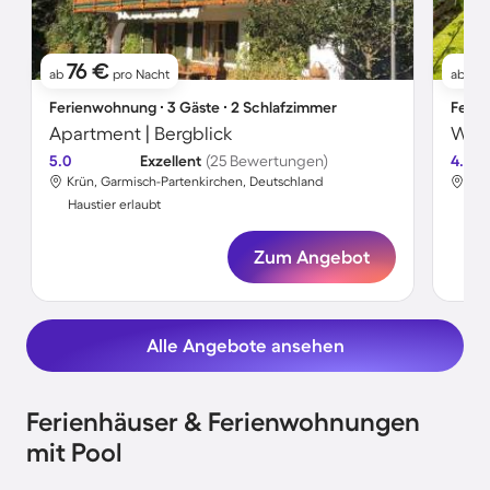
76 €
76
ab
pro Nacht
ab
Ferienwohnung ∙ 3 Gäste ∙ 2 Schlafzimmer
Ferie
Apartment | Bergblick
5.0
Exzellent
(25 Bewertungen)
4.8
Krün, Garmisch-Partenkirchen, Deutschland
Hoh
Haustier erlaubt
Hau
Zum Angebot
Alle Angebote ansehen
Ferienhäuser & Ferienwohnungen
mit Pool