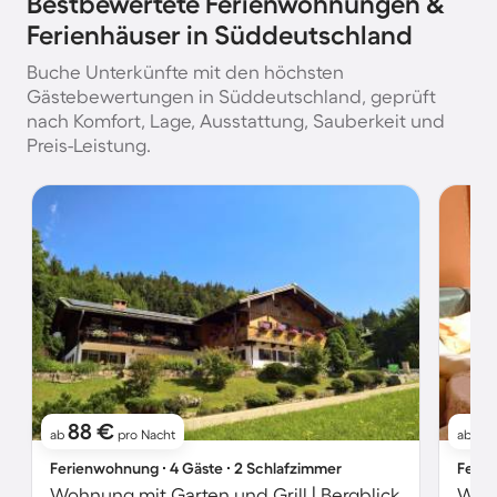
Bestbewertete Ferienwohnungen &
Ferienhäuser in Süddeutschland
Buche Unterkünfte mit den höchsten
Gästebewertungen in Süddeutschland, geprüft
nach Komfort, Lage, Ausstattung, Sauberkeit und
Preis-Leistung.
88 €
4
ab
pro Nacht
ab
Ferienwohnung ∙ 4 Gäste ∙ 2 Schlafzimmer
Ferie
Wohnung mit Garten und Grill | Bergblick
Wohn