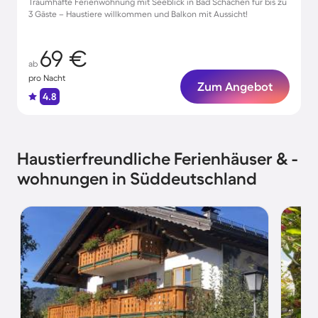
Traumhafte Ferienwohnung mit Seeblick in Bad Schachen für bis zu
3 Gäste – Haustiere willkommen und Balkon mit Aussicht!
69 €
ab
pro Nacht
Zum Angebot
4.8
Haustierfreundliche Ferienhäuser & -
wohnungen in Süddeutschland