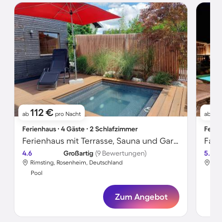
112 €
17
ab
pro Nacht
ab
Ferienhaus ∙ 4 Gäste ∙ 2 Schlafzimmer
Ferie
Ferienhaus mit Terrasse, Sauna und Garten | Bergblick
4.6
Großartig
(9 Bewertungen)
5.0
Rimsting, Rosenheim, Deutschland
Röf
Pool
Poo
Zum Angebot