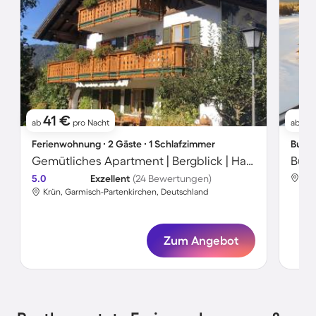
41 €
1
ab
pro Nacht
ab
Ferienwohnung ∙ 2 Gäste ∙ 1 Schlafzimmer
Bunga
Gemütliches Apartment | Bergblick | Haustierfreundlich
5.0
Exzellent
(24 Bewertungen)
Zwi
Krün, Garmisch-Partenkirchen, Deutschland
Zum Angebot