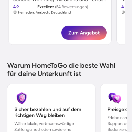
4.9
Exzellent
(54 Bewertungen)
4.9
Herrieden, Ansbach, Deutschland
Her
Zum Angebot
Warum HomeToGo die beste Wahl
für deine Unterkunft ist
Sicher bezahlen und auf dem
Preisgekr
richtigen Weg bleiben
Erlebe nahtl
Wähle lokale, vertrauenswürdige
Support bei 
Zahlungsmethoden sowie eine
Bedenken.