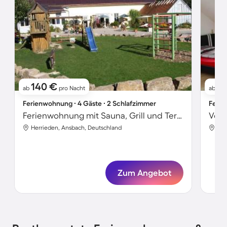
140 €
2
ab
pro Nacht
ab
Ferienwohnung ∙ 4 Gäste ∙ 2 Schlafzimmer
Ferie
Ferienwohnung mit Sauna, Grill und Terrasse
Herrieden, Ansbach, Deutschland
Her
Zum Angebot