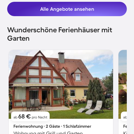
Alle Angebote ansehen
Wunderschöne Ferienhäuser mit
Garten
68 €
1
ab
pro Nacht
ab
Ferienwohnung ∙ 2 Gäste ∙ 1 Schlafzimmer
Ferie
Wohnung mit Grill und Garten