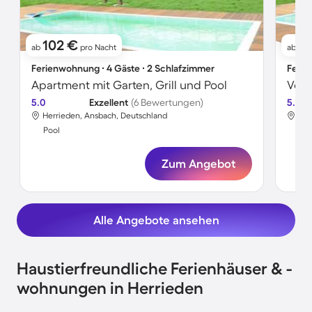
102 €
8
ab
pro Nacht
ab
Ferienwohnung ∙ 4 Gäste ∙ 2 Schlafzimmer
Ferie
Apartment mit Garten, Grill und Pool
5.0
Exzellent
(6 Bewertungen)
5.0
Herrieden, Ansbach, Deutschland
Her
Pool
Poo
Zum Angebot
Alle Angebote ansehen
Haustierfreundliche Ferienhäuser & -
wohnungen in Herrieden