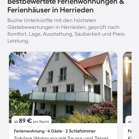
Bestbewertete Ferienwohnungen &
Ferienhäuser in Herrieden
Buche Unterkünfte mit den höchsten
Gästebewertungen in Herrieden, geprüft nach
Komfort, Lage, Ausstattung, Sauberkeit und Preis-
Leistung.
89 €
9
ab
pro Nacht
ab
Ferienwohnung ∙ 4 Gäste ∙ 2 Schlafzimmer
Ferie
Schöne Wohnung mit Sauna und Terrasse