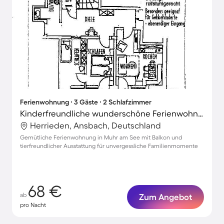
Ferienwohnung ∙ 3 Gäste ∙ 2 Schlafzimmer
Kinderfreundliche wunderschöne Ferienwohnung mit Grill und Terrasse | Gartenblick | Haustiere sind willkommen
Herrieden, Ansbach, Deutschland
Gemütliche Ferienwohnung in Muhr am See mit Balkon und
tierfreundlicher Ausstattung für unvergessliche Familienmomente
68 €
ab
Zum Angebot
pro Nacht