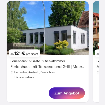
121 €
5
ab
pro Nacht
ab
Ferienhaus ∙ 3 Gäste ∙ 2 Schlafzimmer
Ferie
Ferienhaus mit Terrasse und Grill | Meerblick
Herrieden, Ansbach, Deutschland
Her
Haustier erlaubt
Hau
Zum Angebot