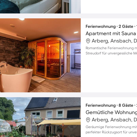
Ferienwohnung ∙ 2 Gäste ∙
Apartment mit Sauna
Arberg, Ansbach, 
Romantische Ferienwohnung mi
Streudorf für unvergessliche 
Ferienwohnung ∙ 8 Gäste ∙
Gemütliche Wohnung
Arberg, Ansbach, 
Geräumige Ferienwohnung mit B
perfekter Rückzugsort für unv