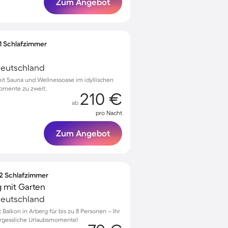
Zum Angebot
 1 Schlafzimmer
Deutschland
t Sauna und Wellnessoase im idyllischen
Momente zu zweit.
210 €
ab
pro Nacht
Zum Angebot
 2 Schlafzimmer
 mit Garten
Deutschland
alkon in Arberg für bis zu 8 Personen – Ihr
ergessliche Urlaubsmomente!