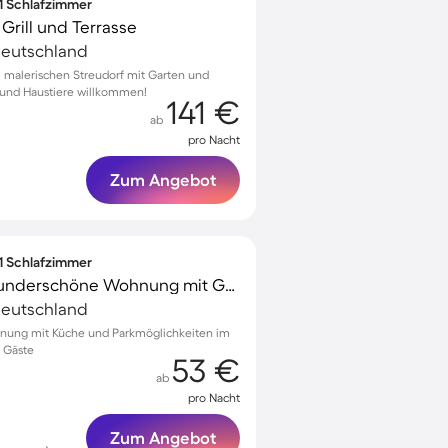
 1 Schlafzimmer
Grill und Terrasse
Deutschland
malerischen Streudorf mit Garten und
te und Haustiere willkommen!
141 €
ab
pro Nacht
Zum Angebot
 1 Schlafzimmer
Familienorientierte wunderschöne Wohnung mit Grill und Terrasse | Naturblick
Deutschland
nung mit Küche und Parkmöglichkeiten im
4 Gäste
53 €
ab
pro Nacht
Zum Angebot