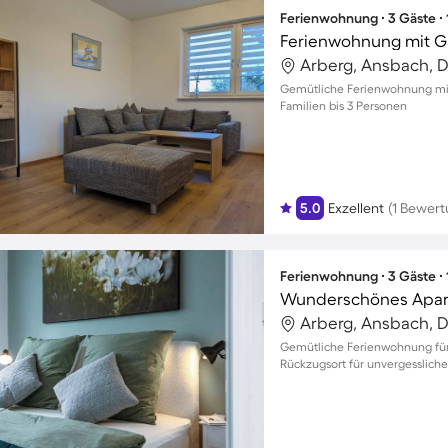
Ferienwohnung ∙ 3 Gäste ∙
Ferienwohnung mit G
Arberg, Ansbach, 
Gemütliche Ferienwohnung mit
Familien bis 3 Personen
5.0
Exzellent
(1 Bewert
Ferienwohnung ∙ 3 Gäste ∙
Arberg, Ansbach, 
Gemütliche Ferienwohnung für b
Rückzugsort für unvergessliche