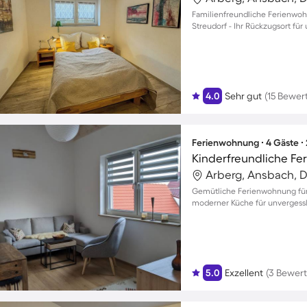
Familienfreundliche Ferienwoh
Streudorf - Ihr Rückzugsort fü
4.0
Sehr gut
(15 Bewer
Ferienwohnung ∙ 4 Gäste ∙
Kinderfreundliche Fe
Arberg, Ansbach, 
Gemütliche Ferienwohnung für
moderner Küche für unverges
5.0
Exzellent
(3 Bewer