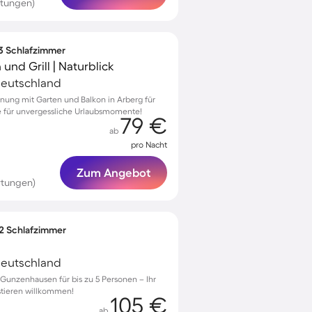
rtungen)
 3 Schlafzimmer
und Grill | Naturblick
Deutschland
nung mit Garten und Balkon in Arberg für
se für unvergessliche Urlaubsmomente!
79 €
ab
pro Nacht
Zum Angebot
rtungen)
 2 Schlafzimmer
Deutschland
unzenhausen für bis zu 5 Personen – Ihr
stieren willkommen!
105 €
ab