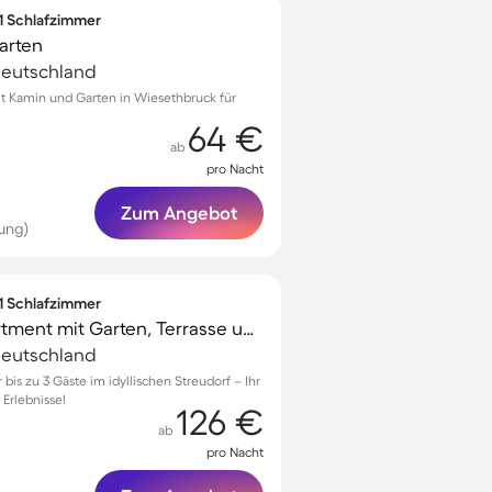
 1 Schlafzimmer
arten
Deutschland
 Kamin und Garten in Wiesethbruck für
64 €
ab
pro Nacht
Zum Angebot
ung)
 1 Schlafzimmer
Wunderschönes Apartment mit Garten, Terrasse und Grill
Deutschland
is zu 3 Gäste im idyllischen Streudorf – Ihr
 Erlebnisse!
126 €
ab
pro Nacht