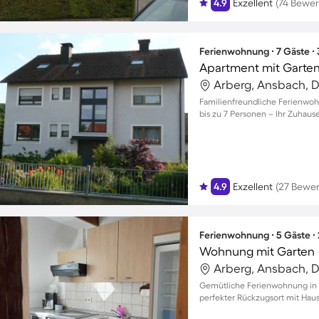
4.9
Exzellent
(74 Bewe
Ferienwohnung ∙ 7 Gäste ∙
Apartment mit Garten 
Arberg, Ansbach, 
Familienfreundliche Ferienwoh
bis zu 7 Personen – Ihr Zuhau
4.9
Exzellent
(27 Bewe
Ferienwohnung ∙ 5 Gäste ∙
Wohnung mit Garten
Arberg, Ansbach, 
Gemütliche Ferienwohnung in G
perfekter Rückzugsort mit Hau