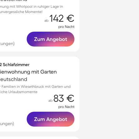
nung mit Whirlpool in ruhiger Lage in
r unvergessliche Momente!
142 €
ab
pro Nacht
Zum Angebot
tungen)
 2 Schlafzimmer
rienwohnung mit Garten
Deutschland
 Familien in Wiesethbruck mit Garten und
sliche Urlaubsmomente
83 €
ab
pro Nacht
Zum Angebot
tungen)