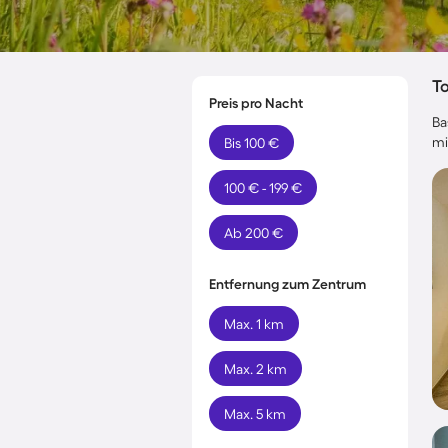
T
Preis pro Nacht
Ba
mi
Bis 100 €
100 € - 199 €
Ab 200 €
Entfernung zum Zentrum
Max. 1 km
Max. 2 km
Max. 5 km