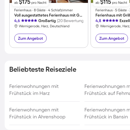
$175
$115
ab
pro Nacht
ab
pro Nacht
Ferienhaus ∙ 8 Gäste ∙ 4 Schlafzimmer
Ferienhaus ∙ 5 Gäste 
Voll ausgestattetes Ferienhaus mit Grill, Garten und Terrasse | Nah am Skifahren | Haustierfreundlich
4,6
Großartig
(20 Bewertungen)
4,8
Exzel
Wernigerode, Harz, Deutschland
Wernigerode, Harz
Zum Angebot
Zum Angebot
Beliebteste Reiseziele
Ferienwohnungen mit
Ferienwohnungen m
Frühstück im Harz
Frühstück auf Fehm
Ferienwohnungen mit
Ferienwohnungen m
Frühstück in Ahrenshoop
Frühstück in Bansin