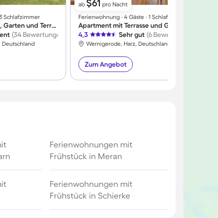
$61
ab
pro Nacht
∙ 3 Schlafzimmer
Ferienwohnung ∙ 4 Gäste ∙ 1 Schlafzimmer
F
Ferienhaus mit Grill, Garten und Terrasse
Apartment mit Terrasse und Garten
F
lent
(34 Bewertungen)
4,3
Sehr gut
(6 Bewertungen)
5
, Deutschland
Wernigerode, Harz, Deutschland
Zum Angebot
it
Ferienwohnungen mit
arn
Frühstück in Meran
it
Ferienwohnungen mit
Frühstück in Schierke