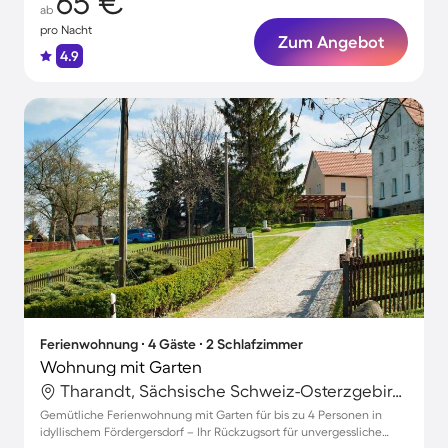
65 €
ab
pro Nacht
Zum Angebot
4.9
Ferienwohnung ∙ 4 Gäste ∙ 2 Schlafzimmer
Wohnung mit Garten
Tharandt, Sächsische Schweiz-Osterzgebirge, Deutschland
Gemütliche Ferienwohnung mit Garten für bis zu 4 Personen in
idyllischem Fördergersdorf – Ihr Rückzugsort für unvergessliche