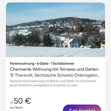
Ferienwohnung ∙ 4 Gäste ∙ 1 Schlafzimmer
Charmante Wohnung mit Terrasse und Garten
Tharandt, Sächsische Schweiz-Osterzgebirge, Deutschland
Idyllische Ferienwohnung mit Balkon und Garten im charmanten
Kurort Hartha für unvergessliche Auszeiten zu viert
50 €
ab
pro Nacht
Zum Angebot