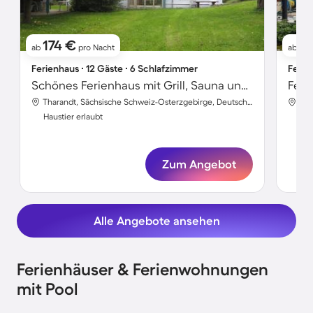
174 €
11
ab
pro Nacht
ab
Ferienhaus ∙ 12 Gäste ∙ 6 Schlafzimmer
Ferie
Schönes Ferienhaus mit Grill, Sauna und Garten | Hunde erlaubt
Tharandt, Sächsische Schweiz-Osterzgebirge, Deutschland
Haustier erlaubt
Hau
Zum Angebot
Alle Angebote ansehen
Ferienhäuser & Ferienwohnungen
mit Pool