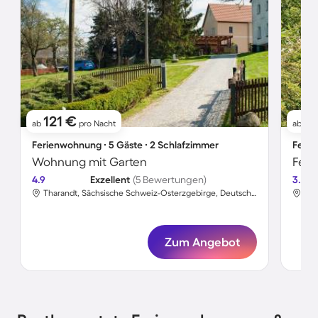
121 €
11
ab
pro Nacht
ab
Ferienwohnung ∙ 5 Gäste ∙ 2 Schlafzimmer
Ferie
Wohnung mit Garten
Feri
4.9
Exzellent
(5 Bewertungen)
3.5
Tharandt, Sächsische Schweiz-Osterzgebirge, Deutschland
Zum Angebot