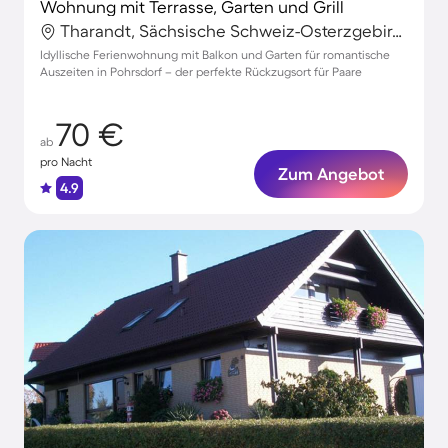
Wohnung mit Terrasse, Garten und Grill
Tharandt, Sächsische Schweiz-Osterzgebirge, Deutschland
Idyllische Ferienwohnung mit Balkon und Garten für romantische
Auszeiten in Pohrsdorf – der perfekte Rückzugsort für Paare
70 €
ab
pro Nacht
Zum Angebot
4.9