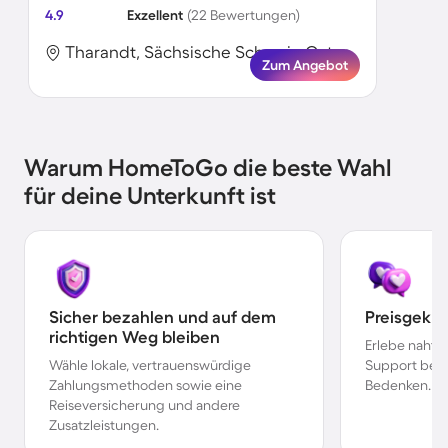
4.9
Exzellent
(22 Bewertungen)
Tharandt, Sächsische Schweiz-Osterzgebirge, Deutschland
Zum Angebot
Warum HomeToGo die beste Wahl
für deine Unterkunft ist
Sicher bezahlen und auf dem
Preisgekr
richtigen Weg bleiben
Erlebe nahtl
Wähle lokale, vertrauenswürdige
Support bei 
Zahlungsmethoden sowie eine
Bedenken.
Reiseversicherung und andere
Zusatzleistungen.