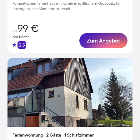
Romantisches Ferienhaus mit Kamin in idyllischem Großopitz für
unvergessliche Momente zu zweit
99 €
ab
pro Nacht
Zum Angebot
3.5
Ferienwohnung ∙ 2 Gäste ∙ 1 Schlafzimmer