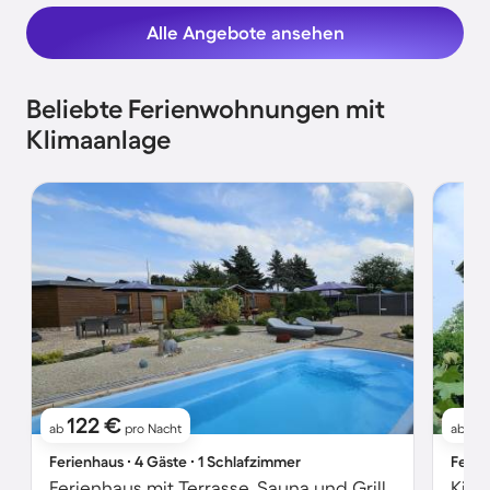
Alle Angebote ansehen
Beliebte Ferienwohnungen mit
Klimaanlage
122 €
7
ab
pro Nacht
ab
Ferienhaus ∙ 4 Gäste ∙ 1 Schlafzimmer
Ferie
Ferienhaus mit Terrasse, Sauna und Grill