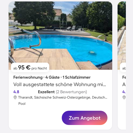
95 €
11
ab
pro Nacht
ab
Ferienwohnung ∙ 4 Gäste ∙ 1 Schlafzimmer
Ferie
Voll ausgestattete schöne Wohnung mit Grill, Terrasse und Sauna | Gartenblick
4.8
Exzellent
(2 Bewertungen)
4.8
Tharandt, Sächsische Schweiz-Osterzgebirge, Deutschland
Pool
Poo
Zum Angebot