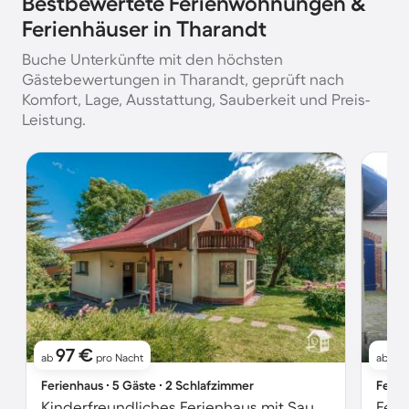
Bestbewertete Ferienwohnungen &
Ferienhäuser in Tharandt
Buche Unterkünfte mit den höchsten
Gästebewertungen in Tharandt, geprüft nach
Komfort, Lage, Ausstattung, Sauberkeit und Preis-
Leistung.
97 €
6
ab
pro Nacht
ab
Ferienhaus ∙ 5 Gäste ∙ 2 Schlafzimmer
Ferie
Kinderfreundliches Ferienhaus mit Sauna, Terrasse und Grill | Naturblick | Hunde erlaubt