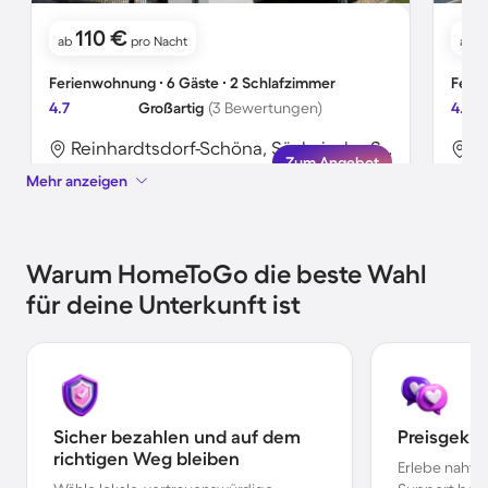
110 €
ab
pro Nacht
ab
Ferienwohnung ∙ 6 Gäste ∙ 2 Schlafzimmer
Ferie
4.7
Großartig
(3 Bewertungen)
4.4
Reinhardtsdorf-Schöna, Sächsische Schweiz-Osterzgebirge, Deutschland
Zum Angebot
Mehr anzeigen
Warum HomeToGo die beste Wahl
für deine Unterkunft ist
Sicher bezahlen und auf dem
Preisgekr
richtigen Weg bleiben
Erlebe nahtl