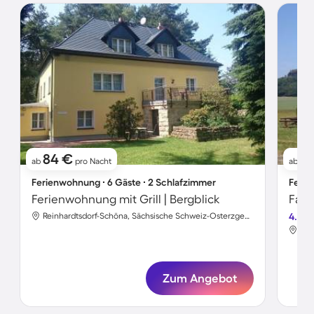
84 €
1
ab
pro Nacht
ab
Ferienwohnung ∙ 6 Gäste ∙ 2 Schlafzimmer
Ferie
Ferienwohnung mit Grill | Bergblick
Reinhardtsdorf-Schöna, Sächsische Schweiz-Osterzgebirge, Deutschland
4.0
Zum Angebot