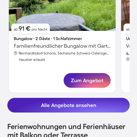
91 €
9
ab
pro Nacht
ab
Bungalow ∙ 2 Gäste ∙ 1 Schlafzimmer
Unter
Familienfreundlicher Bungalow mit Garten, Terrasse und Grill | Gartenblick | Haustiere erlaubt
Reinhardtsdorf-Schöna, Sächsische Schweiz-Osterzgebirge, Deutschland
4.5
Haustier erlaubt
Hau
Zum Angebot
Alle Angebote ansehen
Ferienwohnungen und Ferienhäuser
mit Balkon oder Terrasse