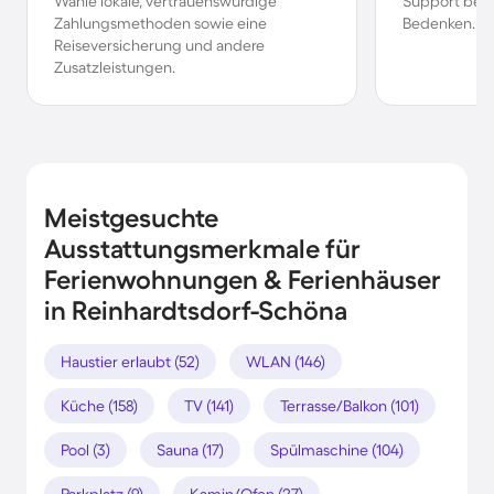
Wähle lokale, vertrauenswürdige
Support bei 
Zahlungsmethoden sowie eine
Bedenken.
Reiseversicherung und andere
Zusatzleistungen.
Meistgesuchte
Ausstattungsmerkmale für
Ferienwohnungen & Ferienhäuser
in Reinhardtsdorf-Schöna
Haustier erlaubt (52)
WLAN (146)
Küche (158)
TV (141)
Terrasse/Balkon (101)
Pool (3)
Sauna (17)
Spülmaschine (104)
Parkplatz (9)
Kamin/Ofen (27)