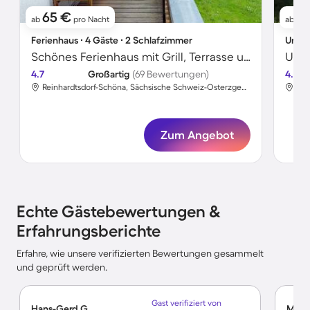
65 €
9
ab
pro Nacht
ab
Ferienhaus ∙ 4 Gäste ∙ 2 Schlafzimmer
Unter
Schönes Ferienhaus mit Grill, Terrasse und Garten | Gartenblick
4.7
Großartig
(69 Bewertungen)
4.5
Reinhardtsdorf-Schöna, Sächsische Schweiz-Osterzgebirge, Deutschland
Zum Angebot
Echte Gästebewertungen &
Erfahrungsberichte
Erfahre, wie unsere verifizierten Bewertungen gesammelt
und geprüft werden.
Gast verifiziert von
Hans-Gerd G.
Monik