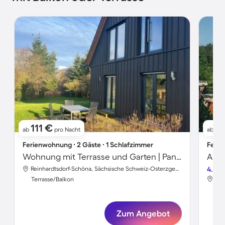
111 €
91
ab
pro Nacht
ab
Ferienwohnung ∙ 2 Gäste ∙ 1 Schlafzimmer
Ferie
Wohnung mit Terrasse und Garten | Panoramablick
Apar
Reinhardtsdorf-Schöna, Sächsische Schweiz-Osterzgebirge, Deutschland
4.7
Terrasse/Balkon
Ter
Zum Angebot