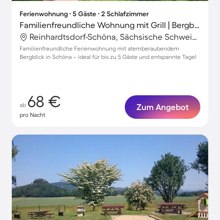
Ferienwohnung ∙ 5 Gäste ∙ 2 Schlafzimmer
Familienfreundliche Wohnung mit Grill | Bergblick
Reinhardtsdorf-Schöna, Sächsische Schweiz-Osterzgebirge, Deutschland
Familienfreundliche Ferienwohnung mit atemberaubendem
Bergblick in Schöna – ideal für bis zu 5 Gäste und entspannte Tage!
68 €
ab
Zum Angebot
pro Nacht