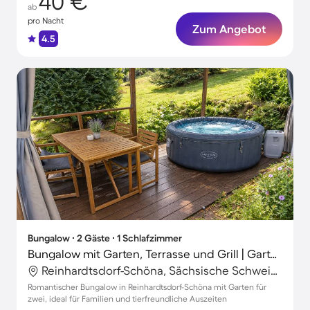
40 €
ab
pro Nacht
Zum Angebot
4.5
Bungalow ∙ 2 Gäste ∙ 1 Schlafzimmer
Bungalow mit Garten, Terrasse und Grill | Gartenblick
Reinhardtsdorf-Schöna, Sächsische Schweiz-Osterzgebirge, Deutschland
Romantischer Bungalow in Reinhardtsdorf-Schöna mit Garten für
zwei, ideal für Familien und tierfreundliche Auszeiten