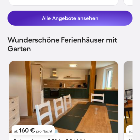
Alle Angebote ansehen
Wunderschöne Ferienhäuser mit
Garten
160 €
1
ab
pro Nacht
ab