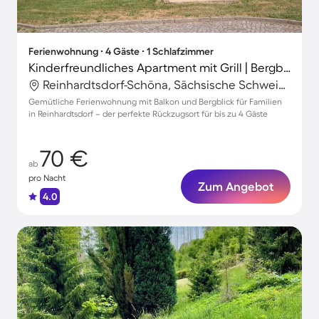
Ferienwohnung ∙ 4 Gäste ∙ 1 Schlafzimmer
Kinderfreundliches Apartment mit Grill | Bergblick
Reinhardtsdorf-Schöna, Sächsische Schweiz-Osterzgebirge, Deutschland
Gemütliche Ferienwohnung mit Balkon und Bergblick für Familien
in Reinhardtsdorf – der perfekte Rückzugsort für bis zu 4 Gäste
70 €
ab
pro Nacht
Zum Angebot
4.0