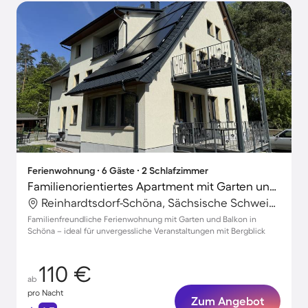
Ferienwohnung ∙ 6 Gäste ∙ 2 Schlafzimmer
Familienorientiertes Apartment mit Garten und Grill | Naturblick
Reinhardtsdorf-Schöna, Sächsische Schweiz-Osterzgebirge, Deutschland
Familienfreundliche Ferienwohnung mit Garten und Balkon in
Schöna – ideal für unvergessliche Veranstaltungen mit Bergblick
110 €
ab
pro Nacht
Zum Angebot