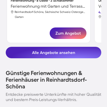
Ferienwohnung ∙ 8 Gäste ∙ 3 Schlafzimmer
Unter
Ferienwohnung mit Garten und Terrasse | Bergblick
Reinhardtsdorf-Schöna, Sächsische Schweiz-Osterzgebirge, Deutschland
4.5
Garten
Gar
Zum Angebot
Alle Angebote ansehen
Günstige Ferienwohnungen &
Ferienhäuser in Reinhardtsdorf-
Schöna
Entdecke preiswerte Unterkünfte mit hoher Qualität
und bestem Preis-Leistungs-Verhältnis.