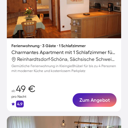
Ferienwohnung ∙ 3 Gäste ∙ 1 Schlafzimmer
Charmantes Apartment mit 1 Schlafzimmer für 3 Personen
Reinhardtsdorf-Schöna, Sächsische Schweiz-Osterzgebirge, Deutschland
Gemütliche Ferienwohnung in Kleingießhübel für bis zu 4 Personen
mit moderner Küche und kostenlosem Parkplatz
49 €
ab
pro Nacht
Zum Angebot
4.9