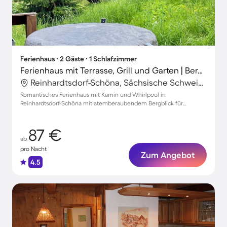
Ferienhaus ∙ 2 Gäste ∙ 1 Schlafzimmer
Ferienhaus mit Terrasse, Grill und Garten | Bergblick
Reinhardtsdorf-Schöna, Sächsische Schweiz-Osterzgebirge, Deutschland
Romantisches Ferienhaus mit Kamin und Whirlpool in
Reinhardtsdorf-Schöna mit atemberaubendem Bergblick für
unvergessliche Auszeiten
87 €
ab
pro Nacht
Zum Angebot
4.5