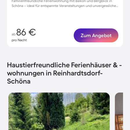
Familienfreundliche Ferienwohnung mit Balkon und Bergblick in
Schöna – ideal für entspannte Veranstaltungen und unvergessliche
Erlebnisse
86 €
ab
Zum Angebot
pro Nacht
Haustierfreundliche Ferienhäuser & -
wohnungen in Reinhardtsdorf-
Schöna