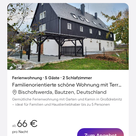
Ferienwohnung ∙ 5 Gäste ∙ 2 Schlafzimmer
Familienorientierte schöne Wohnung mit Terrasse, Grill und Garten | Haustiere sind willkommen
Bischofswerda, Bautzen, Deutschland
Gemütliche Ferienwohnung mit Garten und Kamin in Großdrebnitz
– ideal für Familien und Haustierliebhaber bis zu 5 Personen
66 €
ab
pro Nacht
Zum Angebot