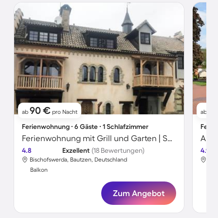
90 €
6
ab
pro Nacht
ab
Ferienwohnung ∙ 6 Gäste ∙ 1 Schlafzimmer
Ferie
Ferienwohnung mit Grill und Garten | Seeblick
Apar
4.8
Exzellent
(18 Bewertungen)
4.9
Bischofswerda, Bautzen, Deutschland
Bis
Balkon
Bal
Zum Angebot