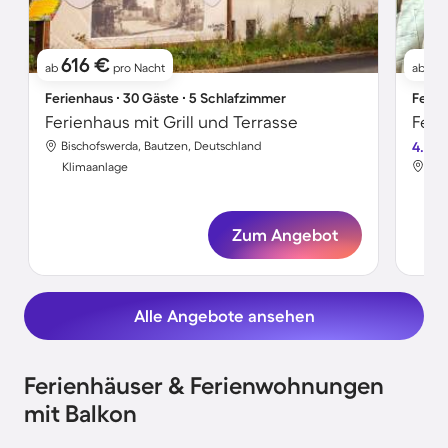
616 €
16
ab
pro Nacht
ab
Ferienhaus ∙ 30 Gäste ∙ 5 Schlafzimmer
Ferie
Ferienhaus mit Grill und Terrasse
Bischofswerda, Bautzen, Deutschland
4.8
Bis
Klimaanlage
Kli
Zum Angebot
Alle Angebote ansehen
Ferienhäuser & Ferienwohnungen
mit Balkon