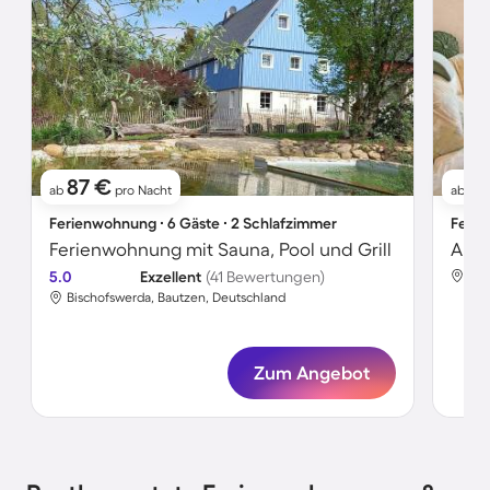
87 €
4
ab
pro Nacht
ab
Ferienwohnung ∙ 6 Gäste ∙ 2 Schlafzimmer
Ferie
Ferienwohnung mit Sauna, Pool und Grill
Apar
5.0
Exzellent
(41 Bewertungen)
Bis
Bischofswerda, Bautzen, Deutschland
Zum Angebot