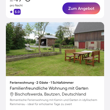
ab
pro Nacht
Zum Angebot
5.0
Ferienwohnung ∙ 2 Gäste ∙ 1 Schlafzimmer
Familienfreundliche Wohnung mit Garten
Bischofswerda, Bautzen, Deutschland
Romantische Ferienwohnung mit Kamin und Garten in idyllischem
Rammenau - ideal für erholsame Tage zu zweit