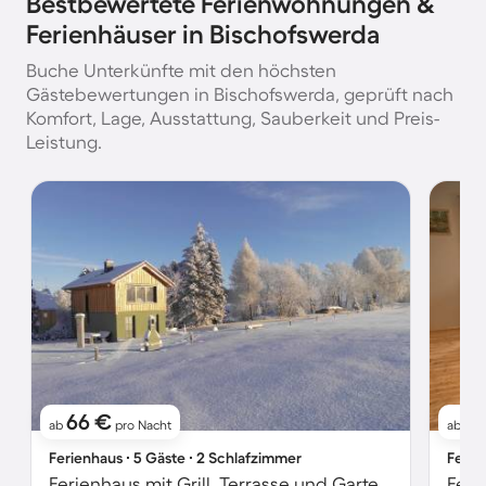
Bestbewertete Ferienwohnungen &
Ferienhäuser in Bischofswerda
Buche Unterkünfte mit den höchsten
Gästebewertungen in Bischofswerda, geprüft nach
Komfort, Lage, Ausstattung, Sauberkeit und Preis-
Leistung.
66 €
51
ab
pro Nacht
ab
Ferienhaus ∙ 5 Gäste ∙ 2 Schlafzimmer
Ferie
Ferienhaus mit Grill, Terrasse und Garten | Bergblick
Feri