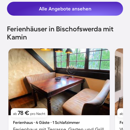
Alle Angebote ansehen
Ferienhäuser in Bischofswerda mit
Kamin
78 €
1
ab
pro Nacht
ab
Ferienhaus ∙ 4 Gäste ∙ 1 Schlafzimmer
Ferie
Ferienhaus mit Terrasse, Garten und Grill