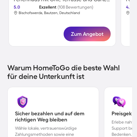
5.0
Exzellent
(108 Bewertungen)
4.8
Bischofswerda, Bautzen, Deutschland
Bis
Zum Angebot
Warum HomeToGo die beste Wahl
für deine Unterkunft ist
Sicher bezahlen und auf dem
Preisgekr
richtigen Weg bleiben
Erlebe nahtl
Wähle lokale, vertrauenswürdige
Support bei 
Zahlungsmethoden sowie eine
Bedenken.