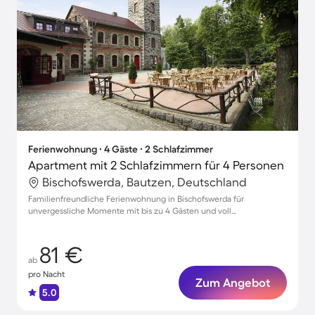
Ferienwohnung ∙ 4 Gäste ∙ 2 Schlafzimmer
Apartment mit 2 Schlafzimmern für 4 Personen
Bischofswerda, Bautzen, Deutschland
Familienfreundliche Ferienwohnung in Bischofswerda für
unvergessliche Momente mit bis zu 4 Gästen und voll
ausgestatteter Küche
81 €
ab
pro Nacht
Zum Angebot
5.0