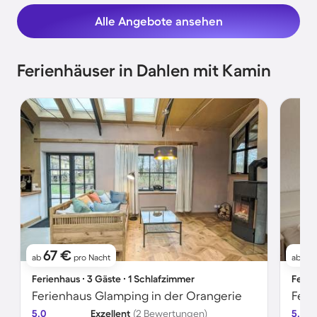
Alle Angebote ansehen
Ferienhäuser in Dahlen mit Kamin
67 €
11
ab
pro Nacht
ab
Ferienhaus ∙ 3 Gäste ∙ 1 Schlafzimmer
Ferie
Ferienhaus Glamping in der Orangerie
Feri
5.0
Exzellent
(2 Bewertungen)
5.0