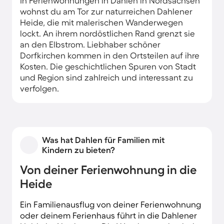
In Ferienwohnungen in Dahlen in Nordsachsen
wohnst du am Tor zur naturreichen Dahlener
Heide, die mit malerischen Wanderwegen
lockt. An ihrem nordöstlichen Rand grenzt sie
an den Elbstrom. Liebhaber schöner
Dorfkirchen kommen in den Ortsteilen auf ihre
Kosten. Die geschichtlichen Spuren von Stadt
und Region sind zahlreich und interessant zu
verfolgen.
Das Stadtrecht erhielt Dahlen im Jahr 1228. Ein
historisches Ereignis von großer Bedeutung war
die Unterschrift des Preußenkönigs Friedrich II.
Was hat Dahlen für Familien mit
unter den Friedensvertrag des Siebenjährigen
Kindern zu bieten?
Krieges auf Schloss Dahlen im Februar 1763. Das
Schloss und den prächtigen Park erreichst du
Von deiner Ferienwohnung in die
rasch zu Fuß von deiner Ferienwohnung in der
Heide
Kernstadt Dahlen.
Ein Familienausflug von deiner Ferienwohnung
oder deinem Ferienhaus führt in die Dahlener