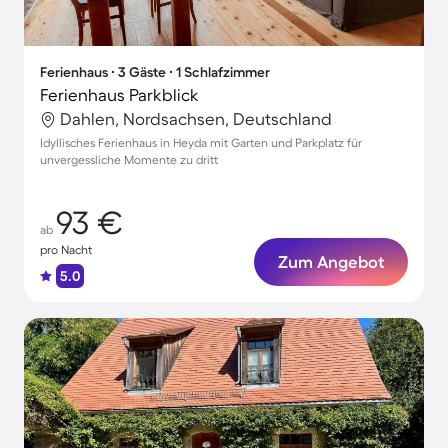
Ferienhaus ∙ 3 Gäste ∙ 1 Schlafzimmer
Ferienhaus Parkblick
Dahlen, Nordsachsen, Deutschland
Idyllisches Ferienhaus in Heyda mit Garten und Parkplatz für
unvergessliche Momente zu dritt
93 €
ab
pro Nacht
Zum Angebot
5.0