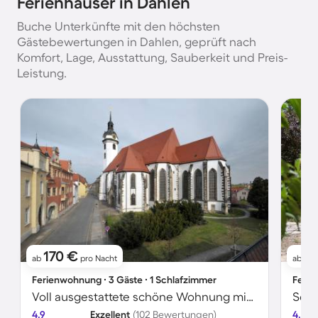
Ferienhäuser in Dahlen
Buche Unterkünfte mit den höchsten
Gästebewertungen in Dahlen, geprüft nach
Komfort, Lage, Ausstattung, Sauberkeit und Preis-
Leistung.
170 €
9
ab
pro Nacht
ab
Ferienwohnung ∙ 3 Gäste ∙ 1 Schlafzimmer
Ferie
Voll ausgestattete schöne Wohnung mit Terrasse | Stadtblick
4.9
Exzellent
(102 Bewertungen)
4.5