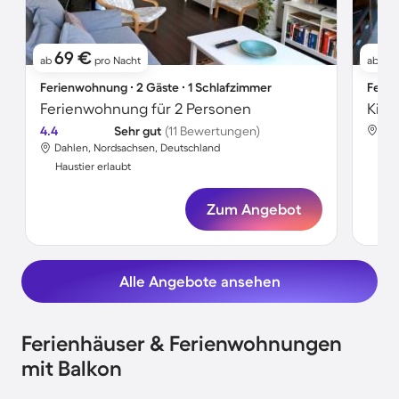
69 €
11
ab
pro Nacht
ab
Ferienwohnung ∙ 2 Gäste ∙ 1 Schlafzimmer
Ferie
Ferienwohnung für 2 Personen
4.4
Sehr gut
(11 Bewertungen)
Dah
Dahlen, Nordsachsen, Deutschland
Hau
Haustier erlaubt
Zum Angebot
Alle Angebote ansehen
Ferienhäuser & Ferienwohnungen
mit Balkon