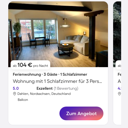
104 €
7
ab
pro Nacht
ab
Ferienwohnung ∙ 3 Gäste ∙ 1 Schlafzimmer
Ferie
Wohnung mit 1 Schlafzimmer für 3 Personen
5.0
Exzellent
(1 Bewertung)
4.9
Dahlen, Nordsachsen, Deutschland
Dah
Balkon
Bal
Zum Angebot