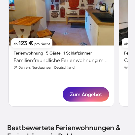
123 €
3
ab
pro Nacht
ab
Ferienwohnung ∙ 5 Gäste ∙ 1 Schlafzimmer
Ferie
Familienfreundliche Ferienwohnung mit Grill
Dahlen, Nordsachsen, Deutschland
Dah
Zum Angebot
Bestbewertete Ferienwohnungen &