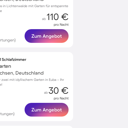
s in Lichtenwalde mit Garten für entspannte
re
110 €
ab
pro Nacht
Zum Angebot
ertungen)
 1 Schlafzimmer
arten
achsen, Deutschland
wei mit idyllischem Garten in Euba – Ihr
e!
30 €
ab
pro Nacht
Zum Angebot
rtungen)