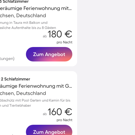
 3 Schlafzimmer
Familienfreundliche geräumige Ferienwohnung mit Terrasse, Garten und Grill
achsen, Deutschland
nung in Taura mit Balkon und
sliche Aufenthalte bis zu 8 Gästen
180 €
ab
pro Nacht
Zum Angebot
tungen)
∙ 2 Schlafzimmer
Voll ausgestattete geräumige Ferienwohnung mit Garten, Pool und Grill | Haustiere sind willkommen
achsen, Deutschland
öbschütz mit Pool Garten und Kamin für bis
en und Tierliebhaber
160 €
ab
pro Nacht
Zum Angebot