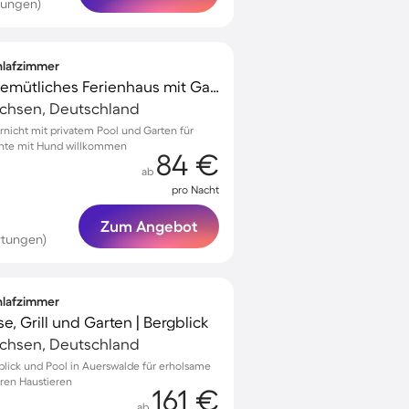
tungen)
chlafzimmer
Familienorientiertes gemütliches Ferienhaus mit Garten, privatem Pool und Terrasse | Stadtblick | Haustierfreundlich
achsen, Deutschland
irnicht mit privatem Pool und Garten für
nte mit Hund willkommen
84 €
ab
pro Nacht
Zum Angebot
rtungen)
chlafzimmer
e, Grill und Garten | Bergblick
achsen, Deutschland
gblick und Pool in Auerswalde für erholsame
hren Haustieren
161 €
ab