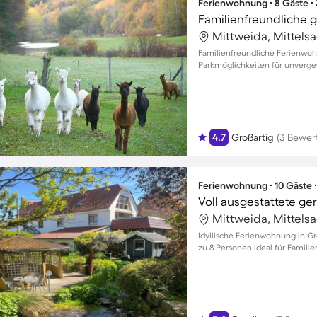
Ferienwohnung ∙ 8 Gäste ∙
Mittweida, Mittels
Familienfreundliche Ferienwoh
Parkmöglichkeiten für unverges
4.7
Großartig
(3 Bewer
Ferienwohnung ∙ 10 Gäste 
Mittweida, Mittels
Idyllische Ferienwohnung in Gr
zu 8 Personen ideal für Famili