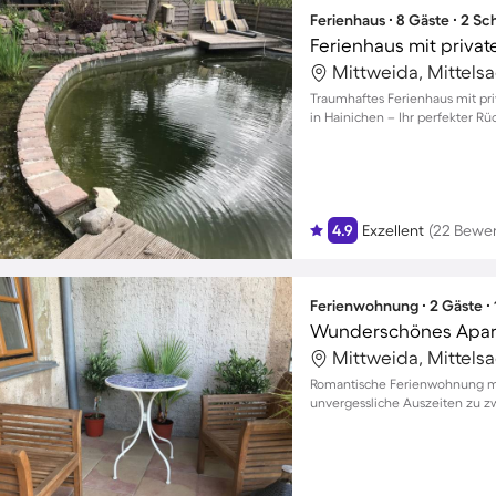
Ferienhaus ∙ 8 Gäste ∙ 2 S
Ferienhaus mit priva
Mittweida, Mittels
Traumhaftes Ferienhaus mit pr
in Hainichen – Ihr perfekter Rü
4.9
Exzellent
(22 Bewe
Ferienwohnung ∙ 2 Gäste ∙
Wunderschönes Apart
Mittweida, Mittels
Romantische Ferienwohnung mit
unvergessliche Auszeiten zu z