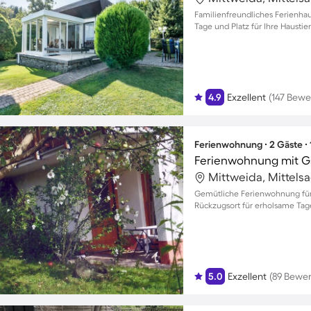
Familienfreundliches Ferienhau
Tage und Platz für Ihre Haustie
4.9
Exzellent
(147 Bew
Ferienwohnung ∙ 2 Gäste ∙
Ferienwohnung mit G
Mittweida, Mittels
Gemütliche Ferienwohnung für z
Rückzugsort für erholsame Tag
5.0
Exzellent
(89 Bewe