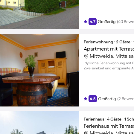
4.7
Großartig
(40 Bewe
Ferienwohnung ∙ 2 Gäste ∙
Apartment mit Terras
Mittweida, Mittels
Idyllische Ferienwohnung mit B
Zweisamkeit und entspannte A
4.5
Großartig
(2 Bewer
Ferienhaus ∙ 4 Gäste ∙ 1 Sc
Ferienhaus mit Terrass
Mittweida, Mittels