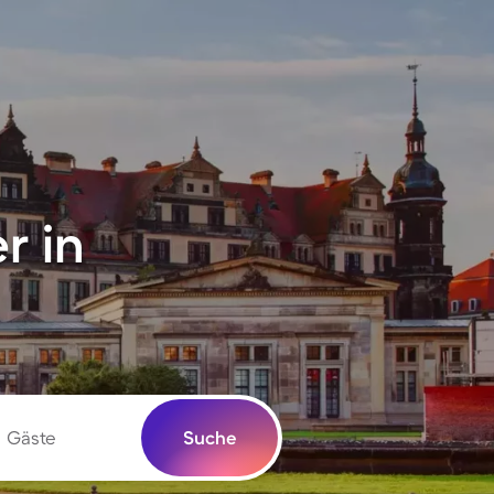
r in
Gäste
Suche