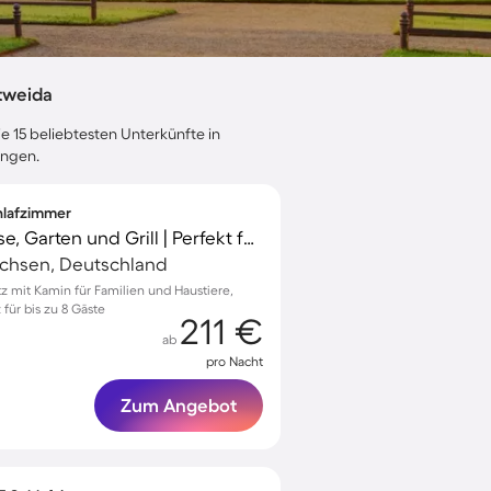
tweida
e 15 beliebtesten Unterkünfte in
ungen.
chlafzimmer
Ferienhaus mit Terrasse, Garten und Grill | Perfekt für die Arbeit von Zuhause
achsen, Deutschland
itz mit Kamin für Familien und Haustiere,
für bis zu 8 Gäste
211 €
ab
pro Nacht
Zum Angebot