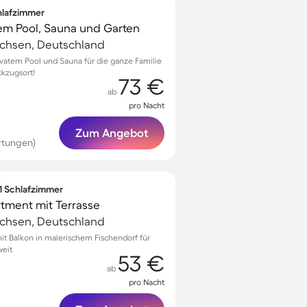
chlafzimmer
tem Pool, Sauna und Garten
achsen, Deutschland
ivatem Pool und Sauna für die ganze Familie
ckzugsort!
73 €
ab
pro Nacht
Zum Angebot
rtungen)
 1 Schlafzimmer
ment mit Terrasse
achsen, Deutschland
 Balkon in malerischem Fischendorf für
weit
53 €
ab
pro Nacht