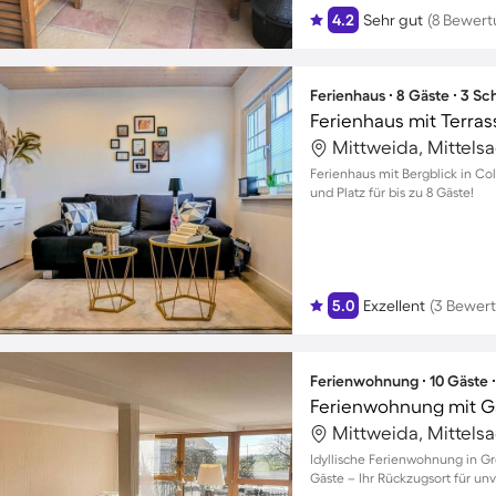
4.2
Sehr gut
(8 Bewer
Ferienhaus ∙ 8 Gäste ∙ 3 S
Mittweida, Mittels
Ferienhaus mit Bergblick in Col
und Platz für bis zu 8 Gäste!
5.0
Exzellent
(3 Bewer
Ferienwohnung ∙ 10 Gäste 
Ferienwohnung mit Gar
Mittweida, Mittels
Idyllische Ferienwohnung in Gr
Gäste – Ihr Rückzugsort für u