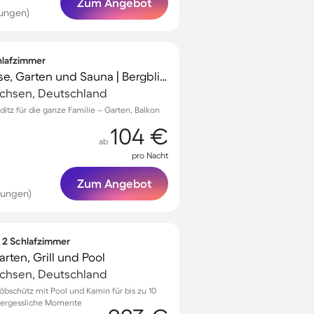
Zum Angebot
tungen)
chlafzimmer
Ferienhaus mit Terrasse, Garten und Sauna | Bergblick
achsen, Deutschland
ditz für die ganze Familie – Garten, Balkon
104 €
ab
pro Nacht
Zum Angebot
tungen)
∙ 2 Schlafzimmer
ten, Grill und Pool
achsen, Deutschland
öbschütz mit Pool und Kamin für bis zu 10
nvergessliche Momente