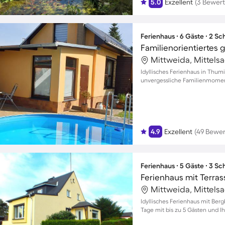
5.0
Exzellent
(3 Bewer
Ferienhaus ∙ 6 Gäste ∙ 2 S
Mittweida, Mittels
Idyllisches Ferienhaus in Thum
unvergessliche Familienmome
4.9
Exzellent
(49 Bewe
Ferienhaus ∙ 5 Gäste ∙ 3 S
Ferienhaus mit Terrass
Mittweida, Mittels
Idyllisches Ferienhaus mit Ber
Tage mit bis zu 5 Gästen und I