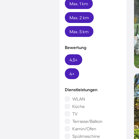
Max. 1 km
Max. 2 km
Max. 5 km
Bewertung
4,5+
4+
Dienstleistungen
WLAN
Küche
TV
Terrasse/Balkon
Kamin/Ofen
Spülmaschine