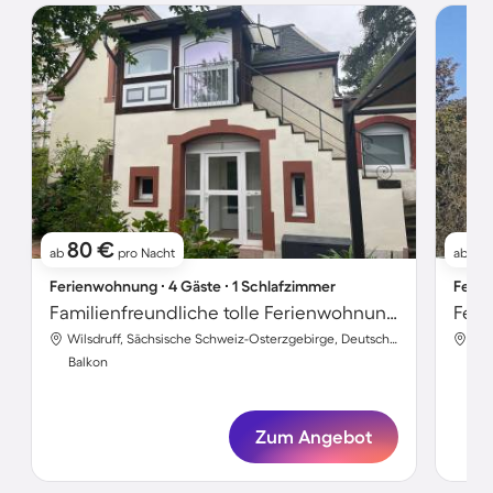
80 €
1
ab
pro Nacht
ab
Ferienwohnung ∙ 4 Gäste ∙ 1 Schlafzimmer
Ferie
Familienfreundliche tolle Ferienwohnung mit Garten, Terrasse und Grill | Gartenblick | Nah am Strand | Ideal für Homeoffice | Haustierfreundlich
Feri
Wilsdruff, Sächsische Schweiz-Osterzgebirge, Deutschland
Balkon
Bal
Zum Angebot