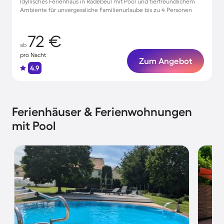
Idyllisches Ferienhaus in Radebeul mit Pool und tierfreundlichem
Ambiente für unvergessliche Familienurlaube bis zu 4 Personen
72 €
ab
pro Nacht
Zum Angebot
4.9
Ferienhäuser & Ferienwohnungen
mit Pool