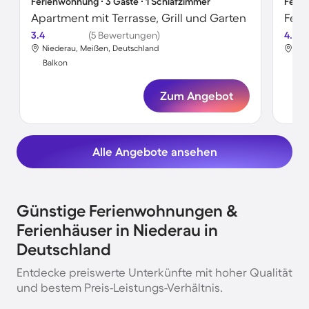
Ferienwohnung ∙ 3 Gäste ∙ 1 Schlafzimmer
Ferie
Apartment mit Terrasse, Grill und Garten
Feri
3.4
(5 Bewertungen)
4.6
Niederau, Meißen, Deutschland
Nie
Balkon
Bal
Zum Angebot
Alle Angebote ansehen
Günstige Ferienwohnungen &
Ferienhäuser in Niederau in
Deutschland
Entdecke preiswerte Unterkünfte mit hoher Qualität
und bestem Preis-Leistungs-Verhältnis.