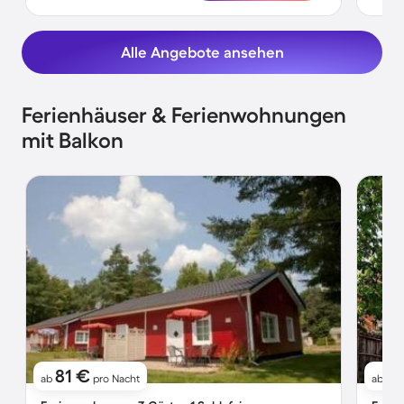
Alle Angebote ansehen
Ferienhäuser & Ferienwohnungen
mit Balkon
81 €
13
ab
pro Nacht
ab