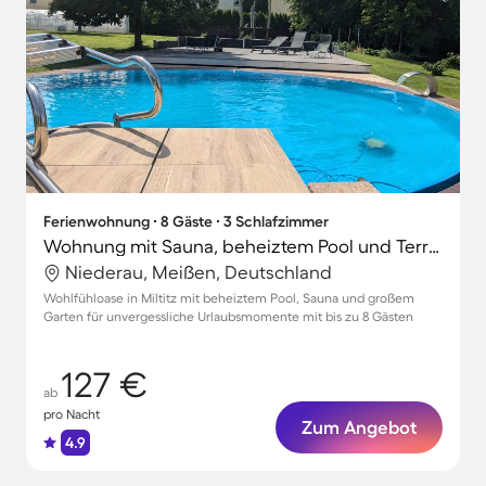
Ferienwohnung ∙ 8 Gäste ∙ 3 Schlafzimmer
Wohnung mit Sauna, beheiztem Pool und Terrasse | Gartenblick
Niederau, Meißen, Deutschland
Wohlfühloase in Miltitz mit beheiztem Pool, Sauna und großem
Garten für unvergessliche Urlaubsmomente mit bis zu 8 Gästen
127 €
ab
pro Nacht
Zum Angebot
4.9