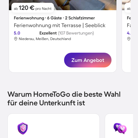
120 €
1
ab
pro Nacht
ab
Ferienwohnung ∙ 6 Gäste ∙ 2 Schlafzimmer
Ferie
Ferienwohnung mit Terrasse | Seeblick
5.0
Exzellent
(107 Bewertungen)
4.6
Niederau, Meißen, Deutschland
Nie
Zum Angebot
Warum HomeToGo die beste Wahl
für deine Unterkunft ist