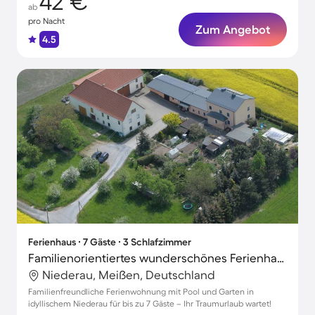
42 €
ab
pro Nacht
Zum Angebot
4.5
Ferienhaus ∙ 7 Gäste ∙ 3 Schlafzimmer
Familienorientiertes wunderschönes Ferienhaus mit Garten, Terrasse und Pool | Naturblick
Niederau, Meißen, Deutschland
Familienfreundliche Ferienwohnung mit Pool und Garten in
idyllischem Niederau für bis zu 7 Gäste – Ihr Traumurlaub wartet!