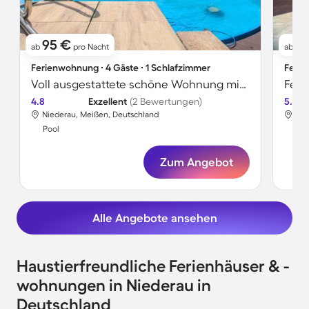
95 €
17
ab
pro Nacht
ab
Ferienwohnung ∙ 4 Gäste ∙ 1 Schlafzimmer
Ferie
Voll ausgestattete schöne Wohnung mit Grill, Terrasse und Sauna | Gartenblick
Feri
4.8
Exzellent
(2 Bewertungen)
5.0
Niederau, Meißen, Deutschland
Nie
Pool
Poo
Zum Angebot
Alle Angebote ansehen
Haustierfreundliche Ferienhäuser & -
wohnungen in Niederau in
Deutschland