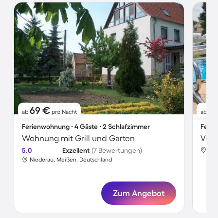
69 €
12
ab
pro Nacht
ab
Ferienwohnung ∙ 4 Gäste ∙ 2 Schlafzimmer
Ferie
Wohnung mit Grill und Garten
5.0
Exzellent
(7 Bewertungen)
Nie
Niederau, Meißen, Deutschland
Zum Angebot