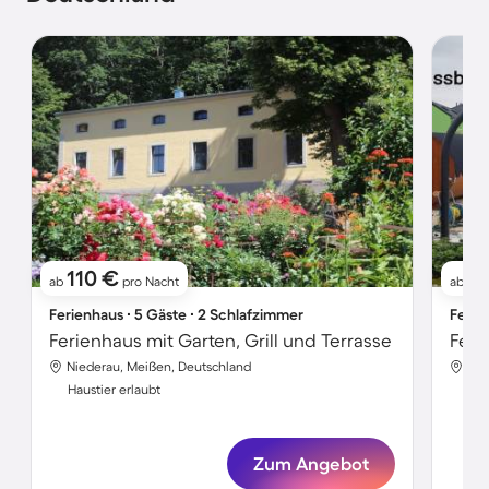
110 €
11
ab
pro Nacht
ab
Ferienhaus ∙ 5 Gäste ∙ 2 Schlafzimmer
Ferie
Ferienhaus mit Garten, Grill und Terrasse
Niederau, Meißen, Deutschland
Nie
Haustier erlaubt
Hau
Zum Angebot