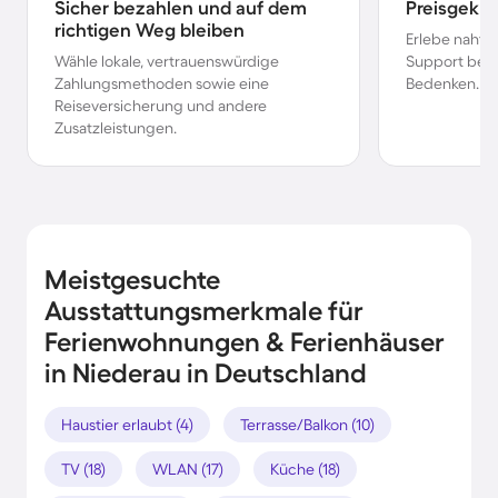
Sicher bezahlen und auf dem
Preisgekr
richtigen Weg bleiben
Erlebe nahtl
Wähle lokale, vertrauenswürdige
Support bei 
Zahlungsmethoden sowie eine
Bedenken.
Reiseversicherung und andere
Zusatzleistungen.
Meistgesuchte
Ausstattungsmerkmale für
Ferienwohnungen & Ferienhäuser
in Niederau in Deutschland
Haustier erlaubt (4)
Terrasse/Balkon (10)
TV (18)
WLAN (17)
Küche (18)