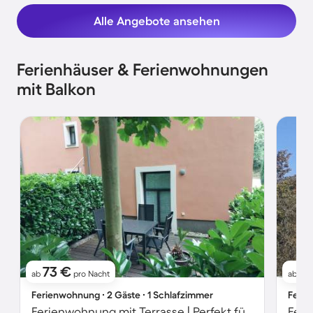
Alle Angebote ansehen
Ferienhäuser & Ferienwohnungen
mit Balkon
73 €
1
ab
pro Nacht
ab
Ferienwohnung ∙ 2 Gäste ∙ 1 Schlafzimmer
Ferie
Ferienwohnung mit Terrasse | Perfekt für die Arbeit von Zuhause
Feri