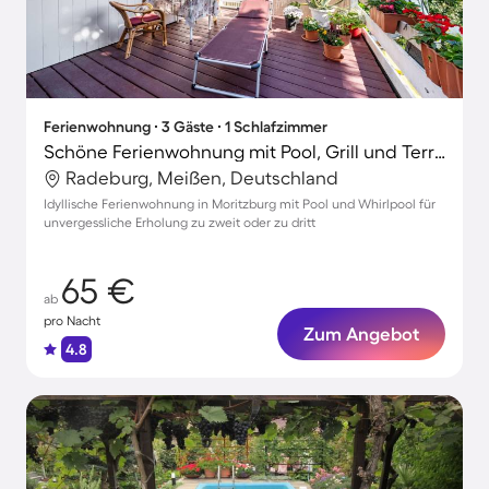
Ferienwohnung ∙ 3 Gäste ∙ 1 Schlafzimmer
Schöne Ferienwohnung mit Pool, Grill und Terrasse | Gartenblick
Radeburg, Meißen, Deutschland
Idyllische Ferienwohnung in Moritzburg mit Pool und Whirlpool für
unvergessliche Erholung zu zweit oder zu dritt
65 €
ab
pro Nacht
Zum Angebot
4.8