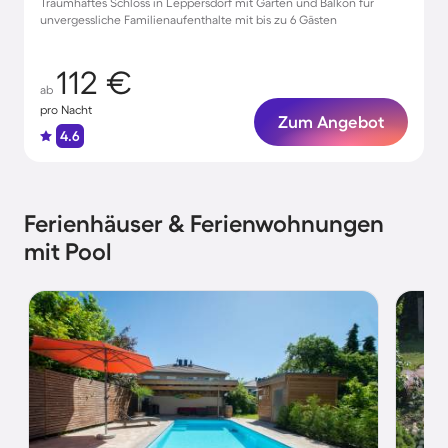
Traumhaftes Schloss in Leppersdorf mit Garten und Balkon für
unvergessliche Familienaufenthalte mit bis zu 6 Gästen
112 €
ab
pro Nacht
Zum Angebot
4.6
Ferienhäuser & Ferienwohnungen
mit Pool