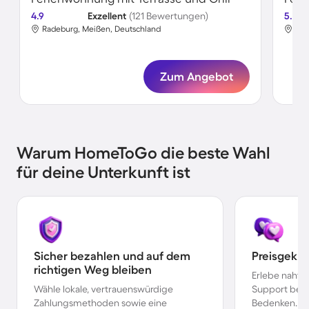
4.9
Exzellent
(121 Bewertungen)
5.0
Radeburg, Meißen, Deutschland
Rad
Zum Angebot
Warum HomeToGo die beste Wahl
für deine Unterkunft ist
Sicher bezahlen und auf dem
Preisgekr
richtigen Weg bleiben
Erlebe nahtl
Wähle lokale, vertrauenswürdige
Support bei 
Zahlungsmethoden sowie eine
Bedenken.