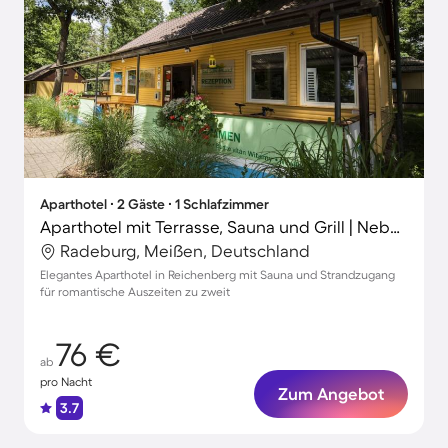
Aparthotel ∙ 2 Gäste ∙ 1 Schlafzimmer
Aparthotel mit Terrasse, Sauna und Grill | Neben dem Strand | Haustierfreundlich
Radeburg, Meißen, Deutschland
Elegantes Aparthotel in Reichenberg mit Sauna und Strandzugang
für romantische Auszeiten zu zweit
76 €
ab
pro Nacht
Zum Angebot
3.7