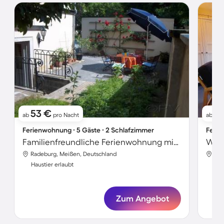
53 €
4
ab
pro Nacht
ab
Ferienwohnung ∙ 5 Gäste ∙ 2 Schlafzimmer
Ferie
Familienfreundliche Ferienwohnung mit Terrasse und Garten | Ideal für Homeoffice | Haustierfreundlich
Woh
Radeburg, Meißen, Deutschland
Rad
Haustier erlaubt
Hau
Zum Angebot