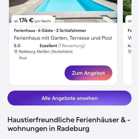
174 €
6
ab
pro Nacht
ab
Ferienhaus ∙ 6 Gäste ∙ 3 Schlafzimmer
Ferie
Ferienhaus mit Garten, Terrasse und Pool
Wohn
5.0
Exzellent
(1 Bewertung)
4.9
Radeburg, Meißen, Deutschland
Rad
Pool
Poo
Zum Angebot
Alle Angebote ansehen
Haustierfreundliche Ferienhäuser & -
wohnungen in Radeburg