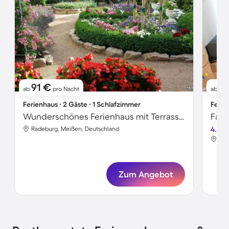
91 €
6
ab
pro Nacht
ab
Ferienhaus ∙ 2 Gäste ∙ 1 Schlafzimmer
Ferie
Wunderschönes Ferienhaus mit Terrasse und Garten
Radeburg, Meißen, Deutschland
4.5
Rad
Zum Angebot