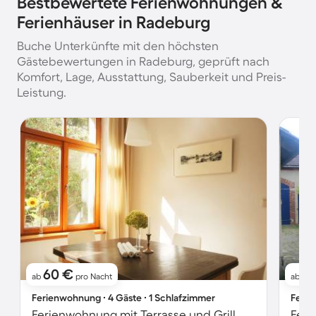
Bestbewertete Ferienwohnungen &
Ferienhäuser in Radeburg
Buche Unterkünfte mit den höchsten
Gästebewertungen in Radeburg, geprüft nach
Komfort, Lage, Ausstattung, Sauberkeit und Preis-
Leistung.
60 €
6
ab
pro Nacht
ab
Ferienwohnung ∙ 4 Gäste ∙ 1 Schlafzimmer
Ferie
Ferienwohnung mit Terrasse und Grill