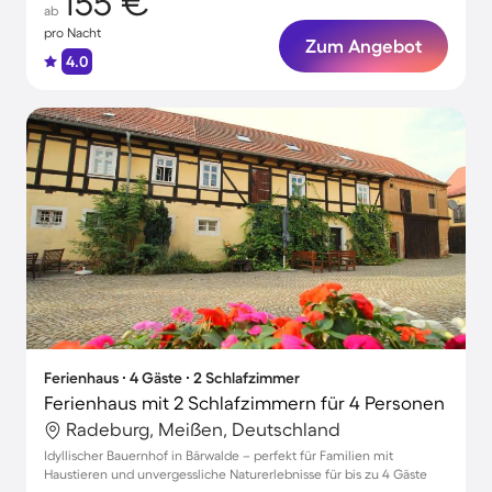
155 €
ab
pro Nacht
Zum Angebot
4.0
Ferienhaus ∙ 4 Gäste ∙ 2 Schlafzimmer
Ferienhaus mit 2 Schlafzimmern für 4 Personen
Radeburg, Meißen, Deutschland
Idyllischer Bauernhof in Bärwalde – perfekt für Familien mit
Haustieren und unvergessliche Naturerlebnisse für bis zu 4 Gäste