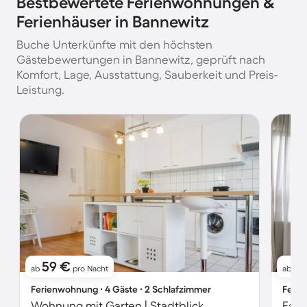
Bestbewertete Ferienwohnungen &
Ferienhäuser in Bannewitz
Buche Unterkünfte mit den höchsten
Gästebewertungen in Bannewitz, geprüft nach
Komfort, Lage, Ausstattung, Sauberkeit und Preis-
Leistung.
59 €
5
ab
pro Nacht
ab
Ferienwohnung ∙ 4 Gäste ∙ 2 Schlafzimmer
Ferie
Wohnung mit Garten | Stadtblick