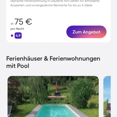
Idyllische Ferienwohnung in Gaustritz mit Garten für erholsame
Auszeiten und unvergessliche Momente für bis zu 4 Gäste
75 €
ab
pro Nacht
Zum Angebot
4.9
Ferienhäuser & Ferienwohnungen
mit Pool