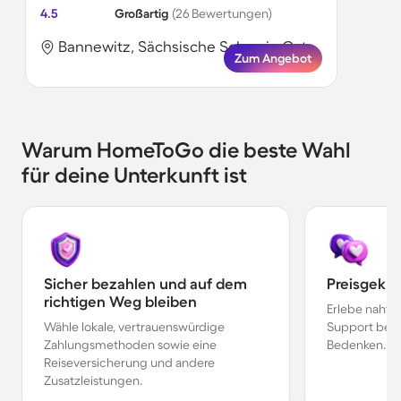
4.5
Großartig
(26 Bewertungen)
Bannewitz, Sächsische Schweiz-Osterzgebirge, Deutschland
Zum Angebot
Warum HomeToGo die beste Wahl
für deine Unterkunft ist
Sicher bezahlen und auf dem
Preisgekr
richtigen Weg bleiben
Erlebe nahtl
Wähle lokale, vertrauenswürdige
Support bei 
Zahlungsmethoden sowie eine
Bedenken.
Reiseversicherung und andere
Zusatzleistungen.