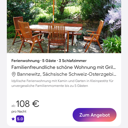
Ferienwohnung ∙ 5 Gäste ∙ 3 Schlafzimmer
Familienfreundliche schöne Wohnung mit Grill, Garten und Terrasse | Naturblick
Bannewitz, Sächsische Schweiz-Osterzgebirge, Deutschland
Idyllische Ferienwohnung mit Kamin und Garten in Kleinpestitz für
unvergessliche Familienmomente bis zu 5 Gästen
108 €
ab
pro Nacht
Zum Angebot
5.0