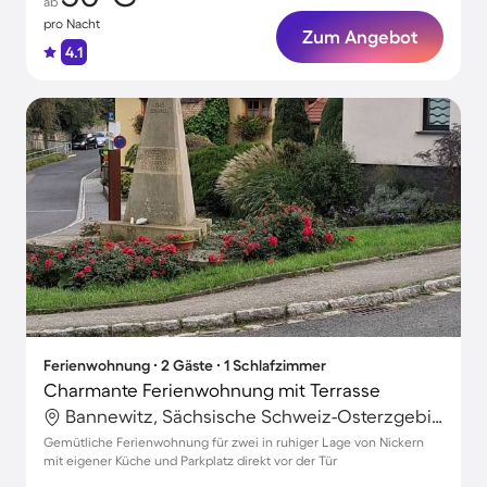
ab
pro Nacht
Zum Angebot
4.1
Ferienwohnung ∙ 2 Gäste ∙ 1 Schlafzimmer
Charmante Ferienwohnung mit Terrasse
Bannewitz, Sächsische Schweiz-Osterzgebirge, Deutschland
Gemütliche Ferienwohnung für zwei in ruhiger Lage von Nickern
mit eigener Küche und Parkplatz direkt vor der Tür