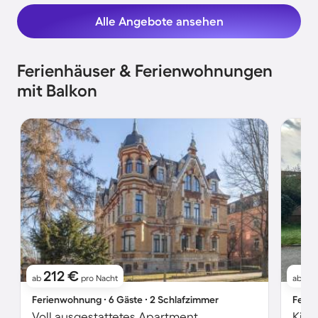
Alle Angebote ansehen
Ferienhäuser & Ferienwohnungen
mit Balkon
212 €
8
ab
pro Nacht
ab
Ferienwohnung ∙ 6 Gäste ∙ 2 Schlafzimmer
Ferie
Voll ausgestattetes Apartment