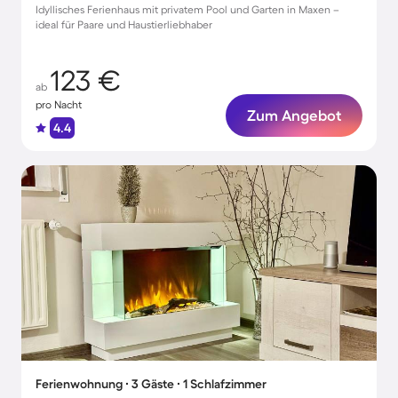
Idyllisches Ferienhaus mit privatem Pool und Garten in Maxen –
ideal für Paare und Haustierliebhaber
123 €
ab
pro Nacht
Zum Angebot
4.4
Ferienwohnung ∙ 3 Gäste ∙ 1 Schlafzimmer