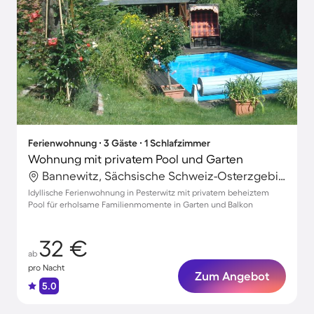
Ferienwohnung ∙ 3 Gäste ∙ 1 Schlafzimmer
Wohnung mit privatem Pool und Garten
Bannewitz, Sächsische Schweiz-Osterzgebirge, Deutschland
Idyllische Ferienwohnung in Pesterwitz mit privatem beheiztem
Pool für erholsame Familienmomente in Garten und Balkon
32 €
ab
pro Nacht
Zum Angebot
5.0