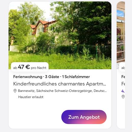
47 €
2
ab
pro Nacht
ab
Ferienwohnung ∙ 3 Gäste ∙ 1 Schlafzimmer
Ferie
Kinderfreundliches charmantes Apartment mit Terrasse und Garten | Perfekt für die Arbeit von Zuhause | Haustiere sind willkommen
Bannewitz, Sächsische Schweiz-Osterzgebirge, Deutschland
4.2
Haustier erlaubt
Hau
Zum Angebot