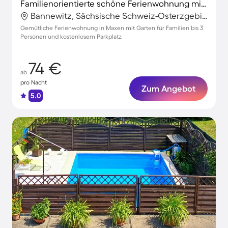
Familienorientierte schöne Ferienwohnung mit Grill, Terrasse und Garten
Bannewitz, Sächsische Schweiz-Osterzgebirge, Deutschland
Gemütliche Ferienwohnung in Maxen mit Garten für Familien bis 3
Personen und kostenlosem Parkplatz
74 €
ab
pro Nacht
Zum Angebot
5.0