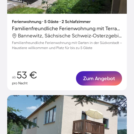
Ferienwohnung ∙ 5 Gäste ∙ 2 Schlafzimmer
Familienfreundliche Ferienwohnung mit Terrasse und Garten | Ideal für Homeoffice | Haustierfreundlich
Bannewitz, Sächsische Schweiz-Osterzgebirge, Deutschland
Familienfreundliche Ferienwohnung mit Garten in der Südvorstadt –
Haustiere willkommen und Platz für bis zu 5 Gäste
53 €
ab
Zum Angebot
pro Nacht