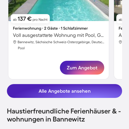
137 €
8
ab
pro Nacht
ab
Ferienwohnung ∙ 2 Gäste ∙ 1 Schlafzimmer
Ferie
Voll ausgestattete Wohnung mit Pool, Garten und Terrasse | Haustierfreundlich
Apar
Bannewitz, Sächsische Schweiz-Osterzgebirge, Deutschland
Pool
Poo
Zum Angebot
Alle Angebote ansehen
Haustierfreundliche Ferienhäuser & -
wohnungen in Bannewitz