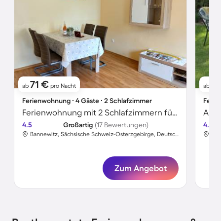
71 €
61
ab
pro Nacht
ab
Ferienwohnung ∙ 4 Gäste ∙ 2 Schlafzimmer
Ferie
Ferienwohnung mit 2 Schlafzimmern für 4 Personen
Apar
4.5
Großartig
(17 Bewertungen)
4.8
Bannewitz, Sächsische Schweiz-Osterzgebirge, Deutschland
Zum Angebot