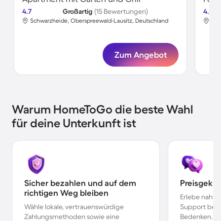
4.7
Großartig
(15 Bewertungen)
4.5
Schwarzheide, Oberspreewald-Lausitz, Deutschland
Sch
Zum Angebot
Warum HomeToGo die beste Wahl
für deine Unterkunft ist
Sicher bezahlen und auf dem
Preisgekr
richtigen Weg bleiben
Erlebe nahtl
Wähle lokale, vertrauenswürdige
Support bei 
Zahlungsmethoden sowie eine
Bedenken.