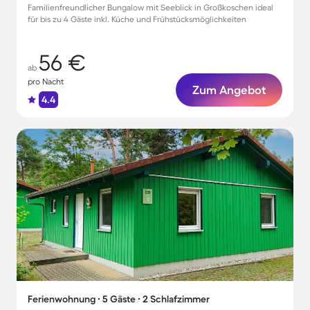
Familienfreundlicher Bungalow mit Seeblick in Großkoschen ideal
für bis zu 4 Gäste inkl. Küche und Frühstücksmöglichkeiten
56 €
ab
pro Nacht
Zum Angebot
4.4
Ferienwohnung ∙ 5 Gäste ∙ 2 Schlafzimmer