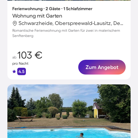
Ferienwohnung ∙ 2 Gäste ∙ 1 Schlafzimmer
Wohnung mit Garten
Schwarzheide, Oberspreewald-Lausitz, Deutschland
Romantische Ferienwohnung mit Garten für zwei in malerischem
Senftenberg
103 €
ab
pro Nacht
Zum Angebot
4.5