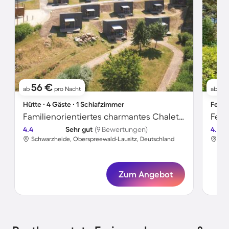
56 €
9
ab
pro Nacht
ab
Hütte ∙ 4 Gäste ∙ 1 Schlafzimmer
Ferie
Familienorientiertes charmantes Chalet mit Terrasse und Grill | Seeblick | Neben dem Strand
Feri
4.4
Sehr gut
(9 Bewertungen)
4.7
Schwarzheide, Oberspreewald-Lausitz, Deutschland
Sch
Zum Angebot