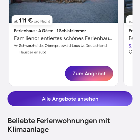
111 €
11
ab
pro Nacht
ab
Ferienhaus ∙ 4 Gäste ∙ 1 Schlafzimmer
Ferie
Familienorientiertes schönes Ferienhaus mit Terrasse, Garten und Grill | Hunde erlaubt
Feri
Schwarzheide, Oberspreewald-Lausitz, Deutschland
5.0
Sch
Haustier erlaubt
Hau
Zum Angebot
Alle Angebote ansehen
Beliebte Ferienwohnungen mit
Klimaanlage