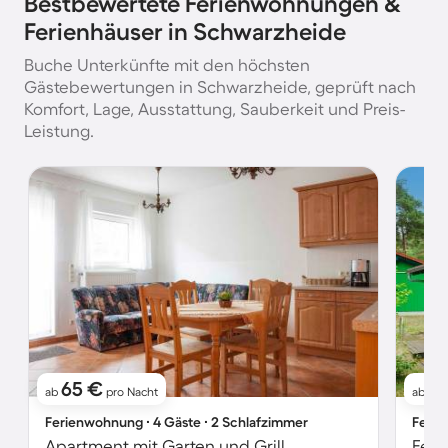
Bestbewertete Ferienwohnungen &
Ferienhäuser in Schwarzheide
Buche Unterkünfte mit den höchsten
Gästebewertungen in Schwarzheide, geprüft nach
Komfort, Lage, Ausstattung, Sauberkeit und Preis-
Leistung.
65 €
1
ab
pro Nacht
ab
Ferienwohnung ∙ 4 Gäste ∙ 2 Schlafzimmer
Ferie
Apartment mit Garten und Grill