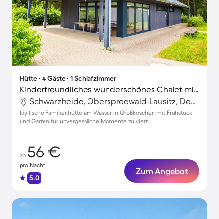
Hütte ∙ 4 Gäste ∙ 1 Schlafzimmer
Kinderfreundliches wunderschönes Chalet mit Garten und Terrasse | Nah am Strand
Schwarzheide, Oberspreewald-Lausitz, Deutschland
Idyllische Familienhütte am Wasser in Großkoschen mit Frühstück
und Garten für unvergessliche Momente zu viert
56 €
ab
pro Nacht
Zum Angebot
5.0