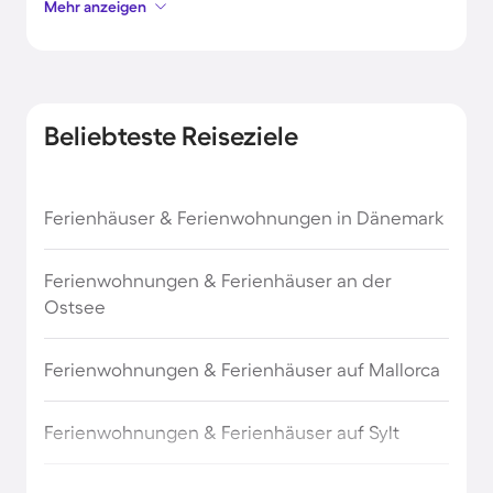
Mehr anzeigen
Wendisch Rietz
Halle (Saale)
Beliebteste Reiseziele
Königstein
Ferienhäuser & Ferienwohnungen in Dänemark
Eibenstock
Ferienwohnungen & Ferienhäuser an der
Schwielochsee
Ostsee
Zwickau
Ferienwohnungen & Ferienhäuser auf Mallorca
Markkleeberg
Ferienwohnungen & Ferienhäuser auf Sylt
Moritzburg