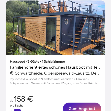
Hausboot ∙ 3 Gäste ∙ 1 Schlafzimmer
Familienorientiertes schönes Hausboot mit Terrasse und Garten | Strandblick | Nah am Strand
Schwarzheide, Oberspreewald-Lausitz, Deutschland
Idyllisches Hausboot in Niemtsch mit Seeblick für Familien -
Entspannen am Wasser mit Balkon und Zugang zum Strand für bis
zu 3 Gäste
158 €
ab
pro Nacht
Zum Angebot