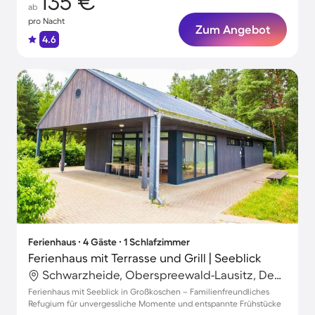
135 €
ab
pro Nacht
Zum Angebot
4.6
Ferienhaus ∙ 4 Gäste ∙ 1 Schlafzimmer
Ferienhaus mit Terrasse und Grill | Seeblick
Schwarzheide, Oberspreewald-Lausitz, Deutschland
Ferienhaus mit Seeblick in Großkoschen – Familienfreundliches
Refugium für unvergessliche Momente und entspannte Frühstücke