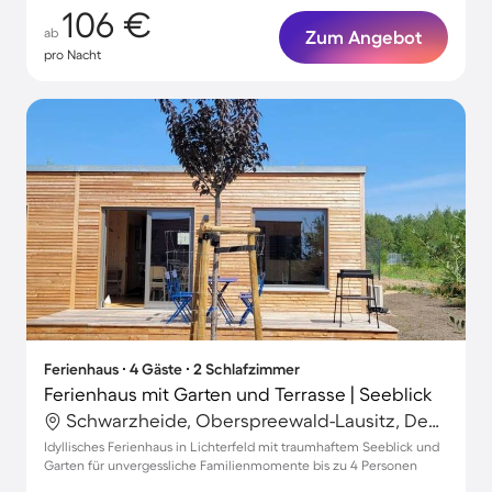
106 €
ab
Zum Angebot
pro Nacht
Ferienhaus ∙ 4 Gäste ∙ 2 Schlafzimmer
Ferienhaus mit Garten und Terrasse | Seeblick
Schwarzheide, Oberspreewald-Lausitz, Deutschland
Idyllisches Ferienhaus in Lichterfeld mit traumhaftem Seeblick und
Garten für unvergessliche Familienmomente bis zu 4 Personen