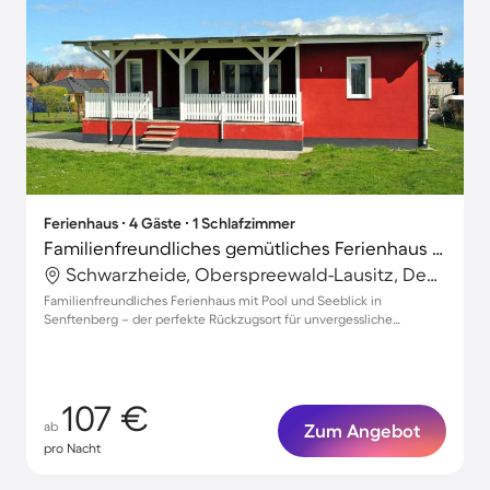
Ferienhaus ∙ 4 Gäste ∙ 1 Schlafzimmer
Familienfreundliches gemütliches Ferienhaus mit Terrasse, Pool und Garten | Seeblick
Schwarzheide, Oberspreewald-Lausitz, Deutschland
Familienfreundliches Ferienhaus mit Pool und Seeblick in
Senftenberg – der perfekte Rückzugsort für unvergessliche
Momente.
107 €
ab
Zum Angebot
pro Nacht