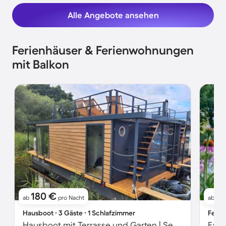
Alle Angebote ansehen
Ferienhäuser & Ferienwohnungen
mit Balkon
180 €
8
ab
pro Nacht
ab
Hausboot ∙ 3 Gäste ∙ 1 Schlafzimmer
Ferie
Hausboot mit Terrasse und Garten | Seeblick