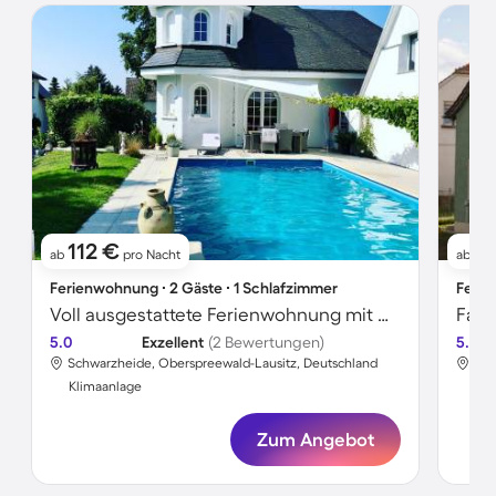
112 €
1
ab
pro Nacht
ab
Ferienwohnung ∙ 2 Gäste ∙ 1 Schlafzimmer
Ferie
Voll ausgestattete Ferienwohnung mit Grill, Garten und Pool
5.0
Exzellent
(2 Bewertungen)
5.0
Schwarzheide, Oberspreewald-Lausitz, Deutschland
Sch
Klimaanlage
Kli
Zum Angebot