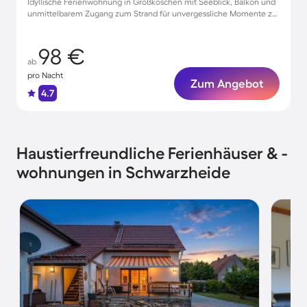
Idyllische Ferienwohnung in Großkoschen mit Seeblick, Balkon und
unmittelbarem Zugang zum Strand für unvergessliche Momente zu
zweit
98 €
ab
pro Nacht
Zum Angebot
4.7
Haustierfreundliche Ferienhäuser & -
wohnungen in Schwarzheide