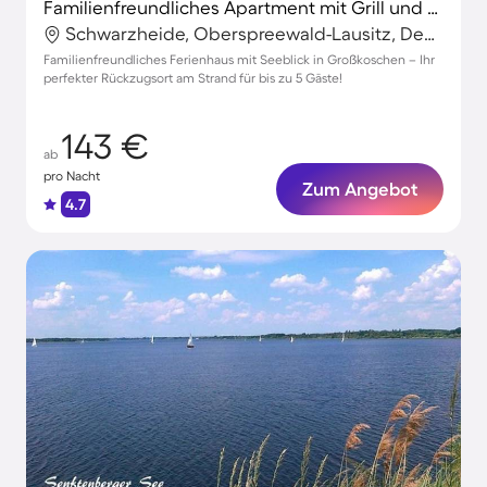
Familienfreundliches Apartment mit Grill und Terrasse | Seeblick | Nah am Strand
Schwarzheide, Oberspreewald-Lausitz, Deutschland
Familienfreundliches Ferienhaus mit Seeblick in Großkoschen – Ihr
perfekter Rückzugsort am Strand für bis zu 5 Gäste!
143 €
ab
pro Nacht
Zum Angebot
4.7