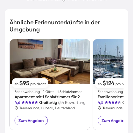
Ähnliche Ferienunterkünfte in der
Umgebung
$95
$124
ab
pro Nacht
ab
pro Nacht
Ferienwohnung ∙ 2 Gäste ∙ 1 Schlafzimmer
Ferienwohnung ∙ 4 Gäs
Apartment mit 1 Schlafzimmer für 2 Personen
4,6
Großartig
(34 Bewertungen)
4,5
Großa
Travemünde, Lübeck, Deutschland
Travemünde, Lübec
Zum Angebot
Zum Angebot