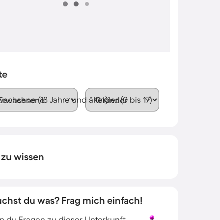
te
wachsene (18 Jahre und älter)
Kinder (0 bis 17)
 zu wissen
uchst du was? Frag mich einfach!
 du Fragen zu dieser Unterkunft