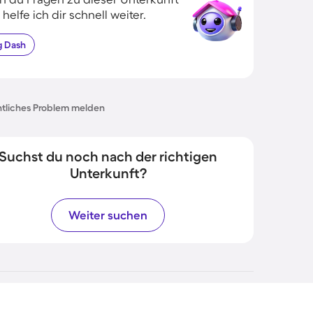
 helfe ich dir schnell weiter.
g
Dash
tliches Problem melden
Suchst du noch nach der richtigen
Unterkunft?
Weiter suchen