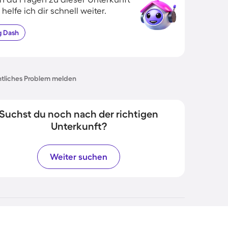
 helfe ich dir schnell weiter.
g
Dash
tliches Problem melden
Suchst du noch nach der richtigen
Unterkunft?
Weiter suchen