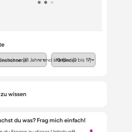
te
wachsene (18 Jahre und älter)
Kinder (0 bis 17)
 zu wissen
uchst du was? Frag mich einfach!
 du Fragen zu dieser Unterkunft