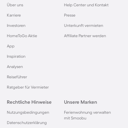
Über uns
Help Center und Kontakt
Ferienwohnungen mit Meerblick in Warnemünde
Karriere
Presse
Ferienwohnungen mit Meerblick auf Amrum
Investoren
Unterkunft vermieten
HomeToGo Aktie
Affiliate Partner werden
Ferienwohnungen mit Meerblick in Cuxhaven
App
Inspiration
Ferienwohnungen mit Meerblick in Grömitz
Analysen
Ferienwohnungen mit Meerblick in
Reiseführer
Timmendorfer Strand
Ratgeber für Vermieter
Ferienwohnungen mit Meerblick in Travemünde
Rechtliche Hinweise
Unsere Marken
Ferienwohnungen mit Meerblick in Heiligenhafen
Nutzungsbedingungen
Ferienwohnung verwalten
mit Smoobu
Datenschutzerklärung