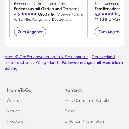
Ferienhaus ∙ 2 Gäste ∙ 1 Schlafzimmer
Ferienwohnung ∙ 4 Gä
Ferienhaus mit Garten und Terrasse | Panoramablick
4,6
Großartig
(9 Bewertungen)
4,9
Exzel
Schillig, Wangerland, Deutschland
Schillig, Wangerla
Zum Angebot
Zum Angebot
HomeToGo: Ferienwohnungen & Ferienhäuser
Deutschland
Niedersachsen
Wangerland
Ferienwohnungen mit Meerblick in
Schillig
HomeToGo
Kontakt
Über uns
Help Center und Kontakt
Karriere
Presse
Investoren
Unterkunft vermieten