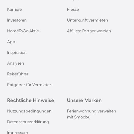
Ferienwohnungen mit Meerblick in Warnemünde
Karriere
Presse
Ferienwohnungen mit Meerblick auf Amrum
Investoren
Unterkunft vermieten
HomeToGo Aktie
Affiliate Partner werden
Ferienwohnungen mit Meerblick in Cuxhaven
App
Inspiration
Ferienwohnungen mit Meerblick in Grömitz
Analysen
Ferienwohnungen mit Meerblick in
Reiseführer
Timmendorfer Strand
Ratgeber für Vermieter
Ferienwohnungen mit Meerblick in Travemünde
Rechtliche Hinweise
Unsere Marken
Ferienwohnungen mit Meerblick in Heiligenhafen
Nutzungsbedingungen
Ferienwohnung verwalten
mit Smoobu
Datenschutzerklärung
Ferienwohnungen mit Meerblick in Scharbeutz
Impressum