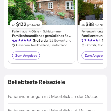
$132
$88
ab
pro Nacht
ab
pro Nacht
Ferienhaus ∙ 4 Gäste ∙ 1 Schlafzimmer
Ferienwohnung ∙ 4 Gä
Familienfreundliches gemütliches Ferienhaus mit Terrasse und Garten | Haustierfreundlich
4,6
Großartig
(22 Bewertungen)
3,7
Gut
(
Oevenum, Nordfriesland, Deutschland
Grömitz, Ostholste
Zum Angebot
Zum Angebot
Beliebteste Reiseziele
Ferienwohnungen mit Meerblick an der Ostsee
Ferienwohnungen mit Meerblick auf Mallorca