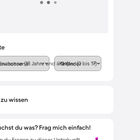
te
wachsene (18 Jahre und älter)
Kinder (0 bis 17)
 zu wissen
uchst du was? Frag mich einfach!
 du Fragen zu dieser Unterkunft