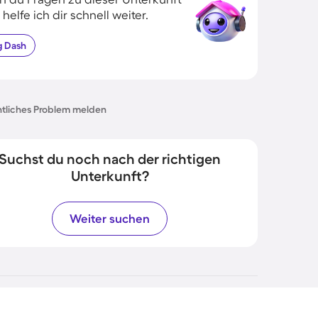
 helfe ich dir schnell weiter.
g
Dash
tliches Problem melden
Suchst du noch nach der richtigen
Unterkunft?
Weiter suchen