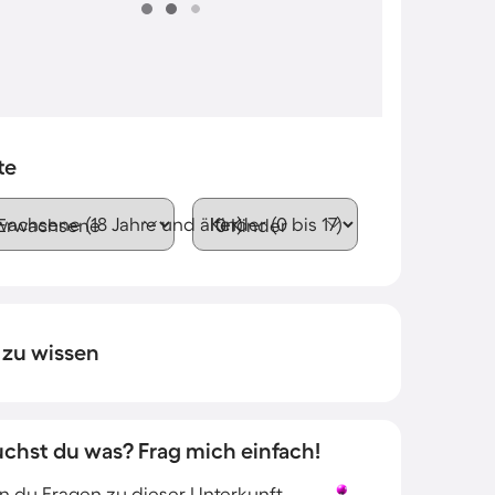
te
wachsene (18 Jahre und älter)
Kinder (0 bis 17)
 zu wissen
uchst du was? Frag mich einfach!
 du Fragen zu dieser Unterkunft