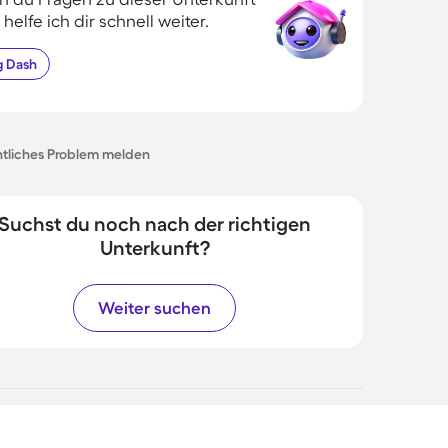
 helfe ich dir schnell weiter.
g
Dash
tliches Problem melden
Suchst du noch nach der richtigen
Unterkunft?
Weiter suchen