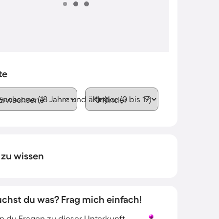
te
wachsene (18 Jahre und älter)
Kinder (0 bis 17)
 zu wissen
uchst du was? Frag mich einfach!
 du Fragen zu dieser Unterkunft