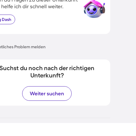
 helfe ich dir schnell weiter.
g
Dash
tliches Problem melden
Suchst du noch nach der richtigen
Unterkunft?
Weiter suchen