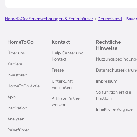
Bauernhofurlaub in Franken
Bauernhofurlaub in
HomeToGo: Ferienwohnungen & Ferienhäuser
Deutschland
Bauer
HomeToGo
Kontakt
Rechtliche
Hinweise
Über uns
Help Center und
Kontakt
Nutzungsbedingung
Karriere
Presse
Datenschutzerklärun
Investoren
Unterkunft
Impressum
HomeToGo Aktie
vermieten
So funktioniert die
App
Affiliate Partner
Plattform
werden
Inspiration
Inhaltliche Vorgaben
Analysen
Reiseführer