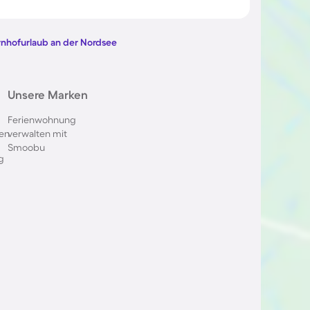
 Tschechien
nhofurlaub an der Nordsee
Unsere Marken
Ferienwohnung
en
verwalten mit
Smoobu
g