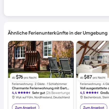
Ähnliche Ferienunterkünfte in der Umgebung
$76
$87
ab
pro Nacht
ab
pro Nacht
Ferienwohnung ∙ 2 Gäste ∙ 1 Schlafzimmer
Ferienwohnung ∙ 4 Gä
Charmante Ferienwohnung mit Garten | Neben dem Strand | Haustiere erlaubt
4,4
Sehr gut
(26 Bewertungen)
4,5
Großa
Wyk auf Föhr, Nordfriesland, Deutschland
Bachenbrock, Stein
Zum Angebot
Zum Angebot