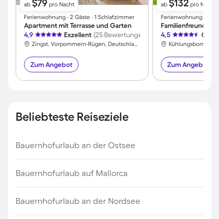
$79
$132
ab
pro Nacht
ab
pro Nacht
Ferienwohnung ∙ 2 Gäste ∙ 1 Schlafzimmer
Ferienwohnung ∙ 4 Gä
Apartment mit Terrasse und Garten
4,9
Exzellent
(25 Bewertungen)
4,5
Großa
Zingst, Vorpommern-Rügen, Deutschland
Zum Angebot
Zum Angebot
Beliebteste Reiseziele
Bauernhofurlaub an der Ostsee
Bauernhofurlaub auf Mallorca
Bauernhofurlaub an der Nordsee