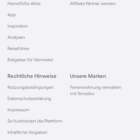
HomeToGo Aktie
Affiliate Partner werden
Bauernhofurlaub in Hessen
App
Inspiration
Bauernhofurlaub in Franken
Analysen
Bauernhofurlaub in Tschechien
Reiseführer
Ratgeber für Vermieter
Rechtliche Hinweise
Unsere Marken
Nutzungsbedingungen
Ferienwohnung verwalten
mit Smoobu
Datenschutzerklärung
Impressum
So funktioniert die Plattform
Inhaltliche Vorgaben