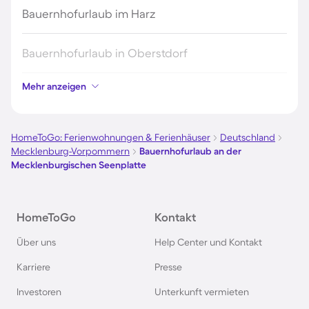
Bauernhofurlaub im Harz
Bauernhofurlaub in Oberstdorf
Mehr anzeigen
Bauernhofurlaub in Holland
Bauernhofurlaub am Tegernsee
HomeToGo: Ferienwohnungen & Ferienhäuser
Deutschland
Mecklenburg-Vorpommern
Bauernhofurlaub an der
Mecklenburgischen Seenplatte
Bauernhofurlaub am Schliersee
Bauernhofurlaub in Brandenburg
HomeToGo
Kontakt
Über uns
Help Center und Kontakt
Bauernhofurlaub in Mecklenburg-Vorpommern
Karriere
Presse
Bauernhofurlaub in Sachsen
Investoren
Unterkunft vermieten