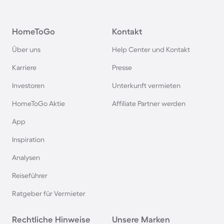
Bauernhofurlaub am Tegernsee
HomeToGo
Kontakt
Bauernhofurlaub am Schliersee
Über uns
Help Center und Kontakt
Karriere
Presse
Bauernhofurlaub in Brandenburg
Investoren
Unterkunft vermieten
HomeToGo Aktie
Affiliate Partner werden
Bauernhofurlaub in Mecklenburg-Vorpommern
App
Bauernhofurlaub in Sachsen
Inspiration
Analysen
Bauernhofurlaub in Hessen
Reiseführer
Bauernhofurlaub in Tschechien
Ratgeber für Vermieter
Rechtliche Hinweise
Unsere Marken