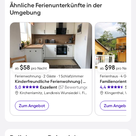
Ähnliche Ferienunterkünfte in der
Umgebung
$58
$98
ab
pro Nacht
ab
pro Nacht
Ferienwohnung ∙ 2 Gäste ∙ 1 Schlafzimmer
Ferienhaus ∙ 4 Gäste 
Kinderfreundliche Ferienwohnung | Haustiere erlaubt
5,0
Exzellent
(57 Bewertungen)
4,4
Sehr 
Kirchenlamitz, Landkreis Wunsiedel i. Fichtelgebirge, Deutschland
Klingenthal, Vogtl
Zum Angebot
Zum Angebot