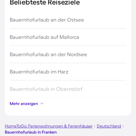
Beliebteste Reiseziele
Bauernhofurlaub an der Ostsee
Bauernhofurlaub auf Mallorca
Bauernhofurlaub an der Nordsee
Bauernhofurlaub im Harz
Bauernhofurlaub in Oberstdorf
Mehr anzeigen
Bauernhofurlaub in Holland
Bauernhofurlaub an der Mecklenburgischen
HomeToGo: Ferienwohnungen & Ferienhäuser
Deutschland
Seenplatte
Bauernhofurlaub in Franken