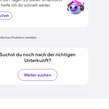
 helfe ich dir schnell weiter.
g
Dash
tliches Problem melden
Suchst du noch nach der richtigen
Unterkunft?
Weiter suchen