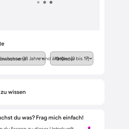
te
wachsene (18 Jahre und älter)
Kinder (0 bis 17)
 zu wissen
uchst du was? Frag mich einfach!
 du Fragen zu dieser Unterkunft