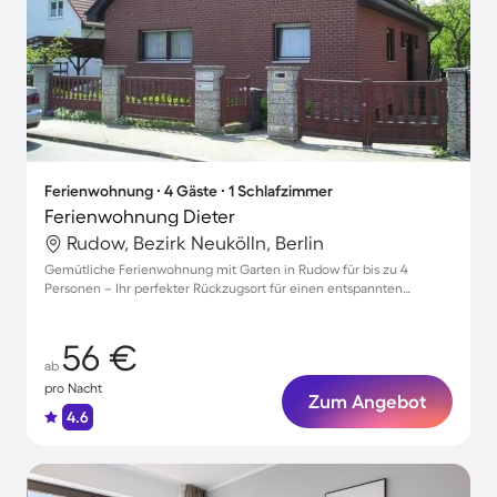
Ferienwohnung ∙ 4 Gäste ∙ 1 Schlafzimmer
Ferienwohnung Dieter
Rudow, Bezirk Neukölln, Berlin
Gemütliche Ferienwohnung mit Garten in Rudow für bis zu 4
Personen – Ihr perfekter Rückzugsort für einen entspannten
Aufenthalt!
56 €
ab
pro Nacht
Zum Angebot
4.6