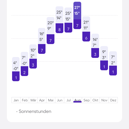
27°
25°
25°
15°
14°
15°
21°
20°
7
11°
9°
7
8
16°
6
5°
14°
7
7°
10°
7
9°
3
2°
7°
7°
3°
4°
2°
-0°
3
1
-0°
1
2
1
Jan
Feb
Mär
Apr
Mai
Jun
Jul
Aug
Sep
Okt
Nov
Dez
- Sonnenstunden