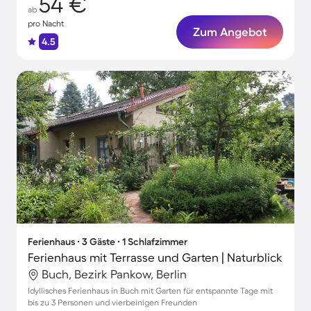
54 €
ab
pro Nacht
Zum Angebot
4.5
Ferienhaus ∙ 3 Gäste ∙ 1 Schlafzimmer
Ferienhaus mit Terrasse und Garten | Naturblick
Buch, Bezirk Pankow, Berlin
Idyllisches Ferienhaus in Buch mit Garten für entspannte Tage mit
bis zu 3 Personen und vierbeinigen Freunden