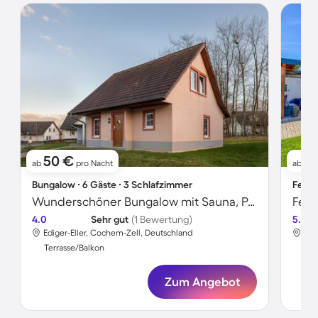
50 €
6
ab
pro Nacht
ab
Bungalow ∙ 6 Gäste ∙ 3 Schlafzimmer
Ferie
Wunderschöner Bungalow mit Sauna, Pool und Garten
Feri
4.0
Sehr gut
(1 Bewertung)
5.0
Ediger-Eller, Cochem-Zell, Deutschland
Fai
Terrasse/Balkon
Ter
Zum Angebot