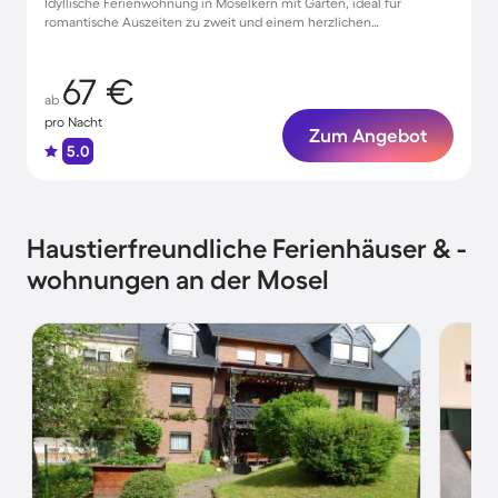
Idyllische Ferienwohnung in Moselkern mit Garten, ideal für
romantische Auszeiten zu zweit und einem herzlichen
Frühstücksservice.
67 €
ab
pro Nacht
Zum Angebot
5.0
Haustierfreundliche Ferienhäuser & -
wohnungen an der Mosel