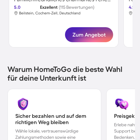
5.0
Exzellent
(115 Bewertungen)
4.9
Beilstein, Cochem-Zell, Deutschland
Kat
Zum Angebot
Warum HomeToGo die beste Wahl
für deine Unterkunft ist
Sicher bezahlen und auf dem
Preisgekr
richtigen Weg bleiben
Erlebe nahtl
Wähle lokale, vertrauenswürdige
Support bei 
Zahlungsmethoden sowie eine
Bedenken.