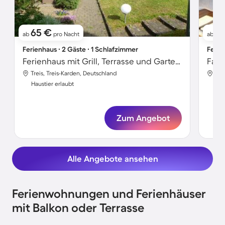
65 €
1
ab
pro Nacht
ab
Ferienhaus ∙ 2 Gäste ∙ 1 Schlafzimmer
Ferie
Ferienhaus mit Grill, Terrasse und Garten | Hunde erlaubt
Treis, Treis-Karden, Deutschland
And
Haustier erlaubt
Hau
Zum Angebot
Alle Angebote ansehen
Ferienwohnungen und Ferienhäuser
mit Balkon oder Terrasse