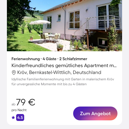
Ferienwohnung ∙ 4 Gäste ∙ 2 Schlafzimmer
Kinderfreundliches gemütliches Apartment mit Terrasse, Garten und Grill | Gartenblick
Kröv, Bernkastel-Wittlich, Deutschland
Idyllische Familienferienwohnung mit Garten in malerischem Kröv
für unvergessliche Momente mit bis zu 4 Gästen
79 €
ab
pro Nacht
Zum Angebot
4.5