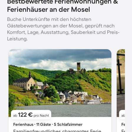
Bestbewertete Ferienwohnungen &
Ferienhäuser an der Mosel
Buche Unterkünfte mit den höchsten
Gästebewertungen an der Mosel, geprüft nach
Komfort, Lage, Ausstattung, Sauberkeit und Preis-
Leistung.
122 €
8
ab
pro Nacht
ab
Ferienhaus ∙ 11 Gäste ∙ 5 Schlafzimmer
Ferie
Familienfreundliches charmantes Ferienhaus mit Grill und Terrasse
Feri