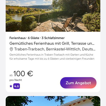
Ferienhaus ∙ 6 Gäste ∙ 3 Schlafzimmer
Gemütliches Ferienhaus mit Grill, Terrasse und Garten | Haustiere erlaubt
Traben-Trarbach, Bernkastel-Wittlich, Deutschland
Gemütliches Ferienhaus in Traben-Trarbach mit Garten und Küche
für erholsame Tage mit bis zu 6 Gästen und vierbeinigen Freunden
100 €
ab
pro Nacht
Zum Angebot
4.6