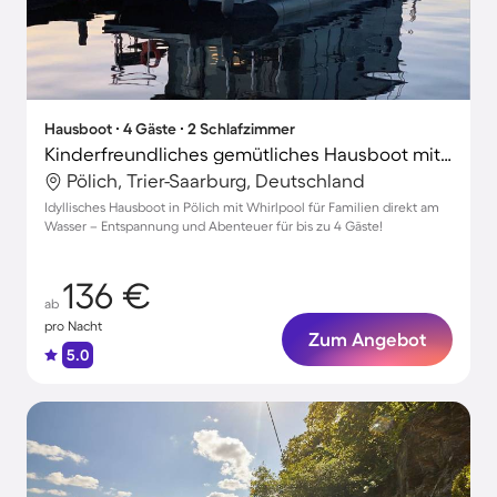
Hausboot ∙ 4 Gäste ∙ 2 Schlafzimmer
Kinderfreundliches gemütliches Hausboot mit Terrasse
Pölich, Trier-Saarburg, Deutschland
Idyllisches Hausboot in Pölich mit Whirlpool für Familien direkt am
Wasser – Entspannung und Abenteuer für bis zu 4 Gäste!
136 €
ab
pro Nacht
Zum Angebot
5.0