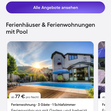
Alle Angebote ansehen
Ferienhäuser & Ferienwohnungen
mit Pool
77 €
1
ab
pro Nacht
ab
Ferienwohnung ∙ 3 Gäste ∙ 1 Schlafzimmer
Ferie
Ferienwohnung mit Garten und beheiztem Pool