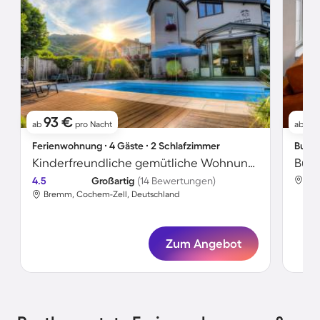
93 €
41
ab
pro Nacht
ab
Ferienwohnung ∙ 4 Gäste ∙ 2 Schlafzimmer
Bunga
Kinderfreundliche gemütliche Wohnung mit beheiztem Pool und Garten
Bung
4.5
Großartig
(14 Bewertungen)
Edi
Bremm, Cochem-Zell, Deutschland
Zum Angebot