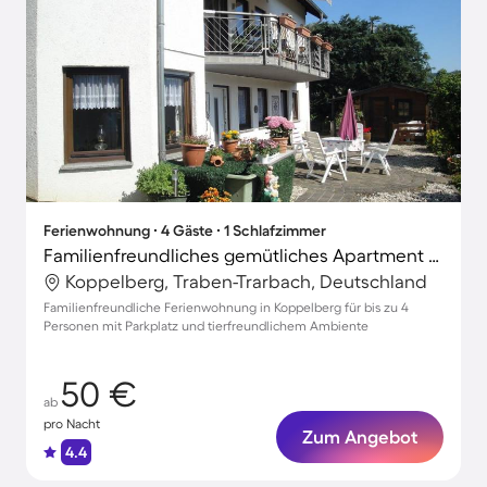
Ferienwohnung ∙ 4 Gäste ∙ 1 Schlafzimmer
Familienfreundliches gemütliches Apartment mit Grill und Terrasse | Haustiere sind willkommen
Koppelberg, Traben-Trarbach, Deutschland
Familienfreundliche Ferienwohnung in Koppelberg für bis zu 4
Personen mit Parkplatz und tierfreundlichem Ambiente
50 €
ab
pro Nacht
Zum Angebot
4.4