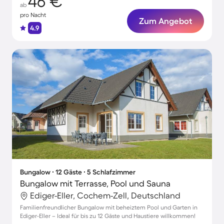
46 €
ab
pro Nacht
Zum Angebot
4.9
Bungalow ∙ 12 Gäste ∙ 5 Schlafzimmer
Bungalow mit Terrasse, Pool und Sauna
Ediger-Eller, Cochem-Zell, Deutschland
Familienfreundlicher Bungalow mit beheiztem Pool und Garten in
Ediger-Eller – Ideal für bis zu 12 Gäste und Haustiere willkommen!