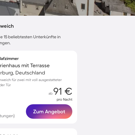
hweich
e 15 beliebtesten Unterkünfte in
ungen.
hlafzimmer
erienhaus mit Terrasse
arburg, Deutschland
weich für zwei mit voll ausgestatteter
der Tür
91 €
ab
pro Nacht
Zum Angebot
rtungen)