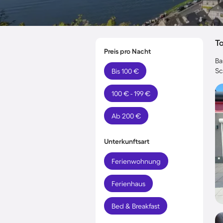
T
Preis pro Nacht
Ba
Sc
Bis 100 €
100 € - 199 €
Ab 200 €
Unterkunftsart
Ferienwohnung
Ferienhaus
Bed & Breakfast