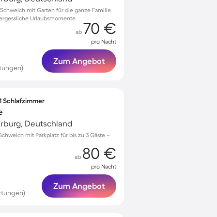
chweich mit Garten für die ganze Familie
vergessliche Urlaubsmomente
70 €
ab
pro Nacht
Zum Angebot
tungen)
 1 Schlafzimmer
e
arburg, Deutschland
hweich mit Parkplatz für bis zu 3 Gäste –
80 €
ab
pro Nacht
Zum Angebot
rtungen)