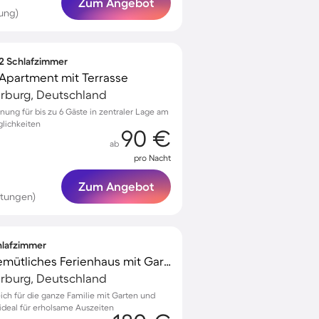
Zum Angebot
ung)
 2 Schlafzimmer
 Apartment mit Terrasse
arburg, Deutschland
ung für bis zu 6 Gäste in zentraler Lage am
lichkeiten
90 €
ab
pro Nacht
Zum Angebot
rtungen)
chlafzimmer
Kinderfreundliches gemütliches Ferienhaus mit Garten | Haustiere sind willkommen
arburg, Deutschland
eich für die ganze Familie mit Garten und
ideal für erholsame Auszeiten