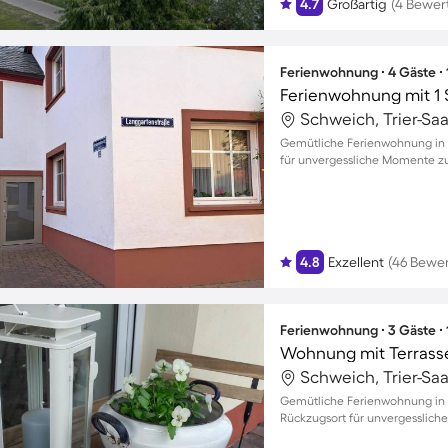
4.7
Großartig
(4 Bewer
Ferienwohnung ∙ 4 Gäste ∙
Ferienwohnung mit 1 
Schweich, Trier-Sa
Gemütliche Ferienwohnung in 
für unvergessliche Momente zu
4.8
Exzellent
(46 Bewe
Ferienwohnung ∙ 3 Gäste ∙
Wohnung mit Terrass
Schweich, Trier-Sa
Gemütliche Ferienwohnung in S
Rückzugsort für unvergesslic