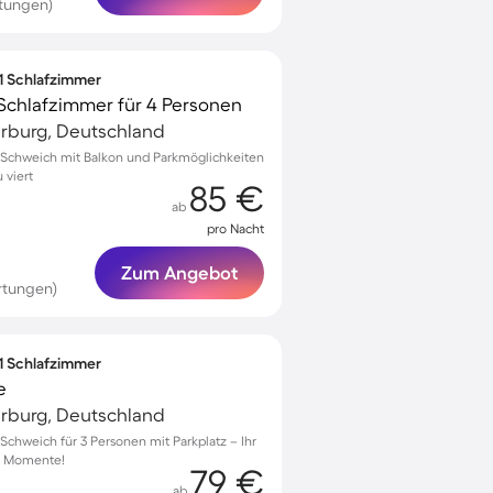
tungen)
 1 Schlafzimmer
Schlafzimmer für 4 Personen
arburg, Deutschland
Schweich mit Balkon und Parkmöglichkeiten
 viert
85 €
ab
pro Nacht
Zum Angebot
rtungen)
 1 Schlafzimmer
e
arburg, Deutschland
chweich für 3 Personen mit Parkplatz – Ihr
he Momente!
79 €
ab