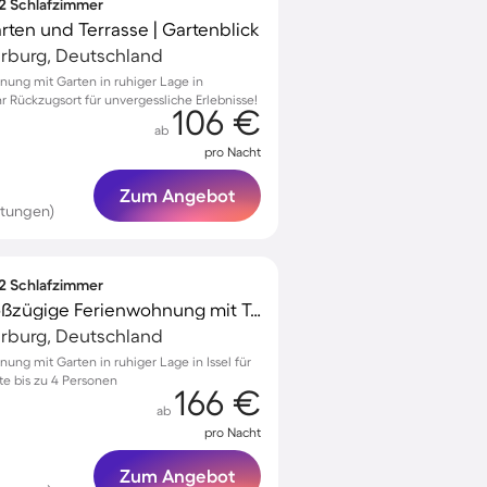
 2 Schlafzimmer
rten und Terrasse | Gartenblick
arburg, Deutschland
nung mit Garten in ruhiger Lage in
hr Rückzugsort für unvergessliche Erlebnisse!
106 €
ab
pro Nacht
Zum Angebot
rtungen)
 2 Schlafzimmer
Kinderfreundliche großzügige Ferienwohnung mit Terrasse und Garten | Gartenblick
arburg, Deutschland
ung mit Garten in ruhiger Lage in Issel für
e bis zu 4 Personen
166 €
ab
pro Nacht
Zum Angebot