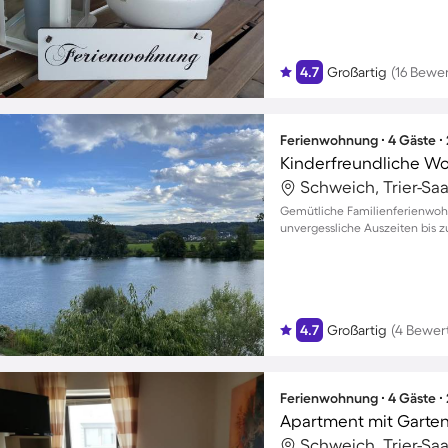
4.7
Großartig
(16 Bewe
Ferienwohnung ∙ 4 Gäste ∙
Schweich, Trier-Sa
Gemütliche Familienferienwohnu
unvergessliche Auszeiten bis z
4.7
Großartig
(4 Bewer
Ferienwohnung ∙ 4 Gäste ∙
Apartment mit Garten 
Schweich, Trier-Sa