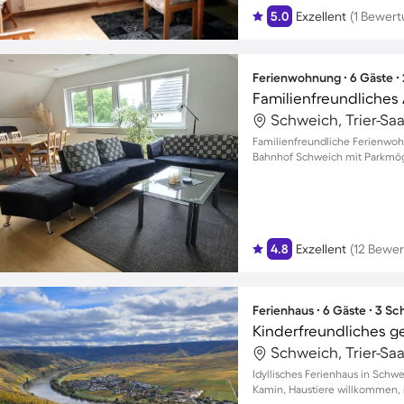
5.0
Exzellent
(1 Bewert
Ferienwohnung ∙ 6 Gäste ∙
Familienfreundliches
Schweich, Trier-Sa
Familienfreundliche Ferienwohn
Bahnhof Schweich mit Parkmög
4.8
Exzellent
(12 Bewe
Ferienhaus ∙ 6 Gäste ∙ 3 S
Schweich, Trier-Sa
Idyllisches Ferienhaus in Schw
Kamin, Haustiere willkommen, 