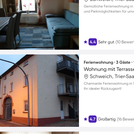
Gemütliche Ferienwohnung in S
und Parkmöglichkeiten für un
4.4
Sehr gut
(10 Bewer
Ferienwohnung ∙ 3 Gäste ∙
Wohnung mit Terrass
Schweich, Trier-Sa
Charmante Ferienwohnung in Sc
Ihr idealer Rückzugsort!
4.7
Großartig
(16 Bewe