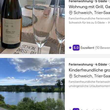
Ferienwohnung ∙ 5 Gäste ∙
Wohnung mit Grill, Ga
Schweich, Trier-Sa
Familienfreundliche Ferienwoh
Schweich für bis zu 5 Gäste – I
5.0
Exzellent
(10 Bewe
Ferienwohnung ∙ 4 Gäste ∙
Schweich, Trier-Sa
Familienfreundliche Ferienwohn
unvergessliche Urlaubsmoment