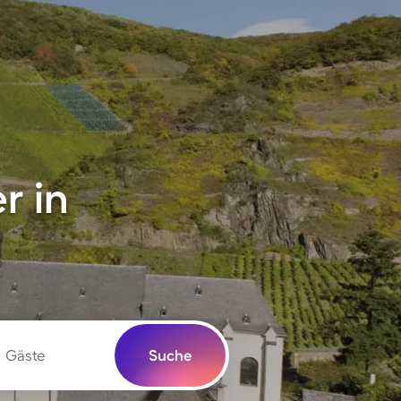
r in
Gäste
Suche